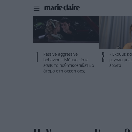
1
2
Passive aggressive
«Έχουμε και
behaviour: Μήπως είστε
μεγάλα μπε
εσείς το παθητικοεπιθετικό
έρωτα
άτομο στη σχέση σας;