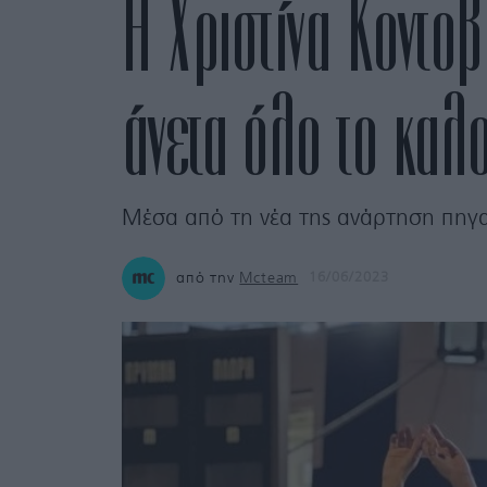
Η Χριστίνα Κοντο
άνετα όλο το καλο
Μέσα από τη νέα της ανάρτηση πηγα
από την
Mcteam
16/06/2023