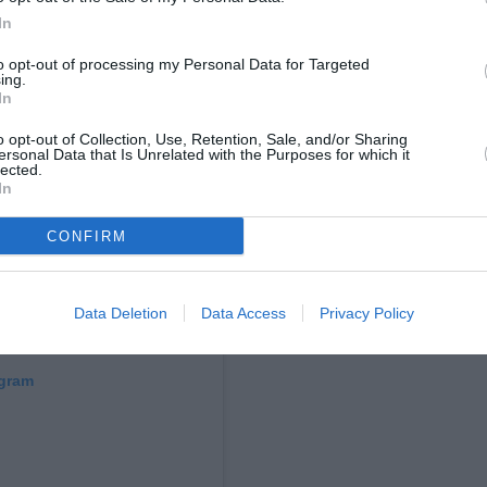
In
to opt-out of processing my Personal Data for Targeted
ing.
In
o opt-out of Collection, Use, Retention, Sale, and/or Sharing
ersonal Data that Is Unrelated with the Purposes for which it
lected.
In
CONFIRM
Data Deletion
Data Access
Privacy Policy
agram