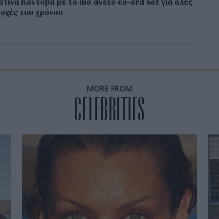
στίνα Κοντοβά με το πιο άνετο co-ord set για όλες
ποχές του χρόνου
MORE FROM
CELEBRITIES