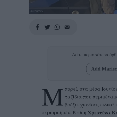
@CKONTOVA
Δείτε περισσότερα άρ
Add Mariecl
Μ
πορεί, στα μέσα Ιουνίο
ταξίδια που περιμέναμ
βρέξει χιονίσει, ειδικ
Χριστίνα Κ
περιορισμών. Έτσι η