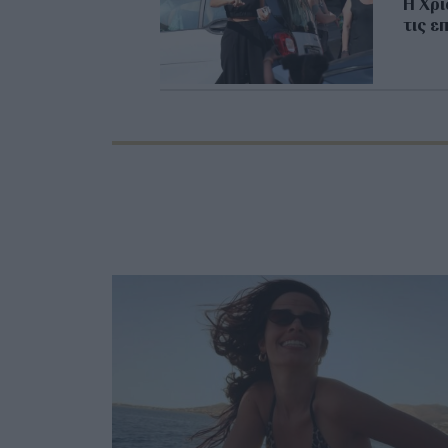
Η Χρι
τις ε