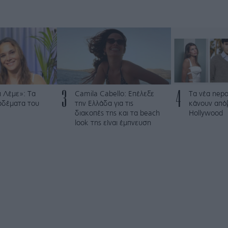
3
4
 Λέμε»: Τα
Camila Cabello: Επέλεξε
Τα νέα nepo
ρδέματα του
την Ελλάδα για τις
κάνουν από
διακοπές της και τα beach
Hollywood
look της είναι έμπνευση