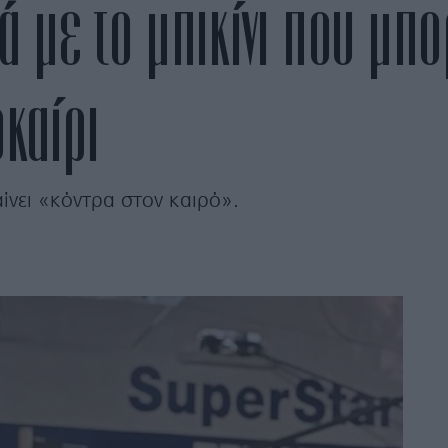
βά με το μπικίνι που μ
καίρι
ίνει «κόντρα στον καιρό».