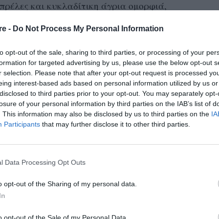
πρέλες και κυκλαδίτικη άγρια ομορφιά,
» όπως σχολιάζει στη λεζάντα της.
re -
Do Not Process My Personal Information
ο φοράμε άνετα όλο το καλοκαίρι: είναι ένα
to opt-out of the sale, sharing to third parties, or processing of your per
τόχρονα άνετο, καθώς προσφέρει στήριξη στα
formation for targeted advertising by us, please use the below opt-out s
όχρονα, χάρη στο χρώμα του, μπορεί να
r selection. Please note that after your opt-out request is processed y
eing interest-based ads based on personal information utilized by us or
ορεθεί σε ρόλο τοπ σε συνδυασμό με μια
disclosed to third parties prior to your opt-out. You may separately opt-
όρεμα
, ακόμα και για ένα απογευματινό ποτό
losure of your personal information by third parties on the IAB’s list of
. This information may also be disclosed by us to third parties on the
IA
ης σχεδιάστριας συμπλήρωσε ένα πλατύγυρο
Participants
that may further disclose it to other third parties.
 μαγιό.
ας Κοντοβά:
l Data Processing Opt Outs
o opt-out of the Sharing of my personal data.
In
o opt-out of the Sale of my Personal Data.