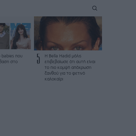
5
 babies που
Η Bella Hadid μόλις
βαση στο
επιβεβαίωσε ότι αυτή είναι
το πιο κομψή απόχρωση
ξανθού για το φετινό
καλοκαίρι