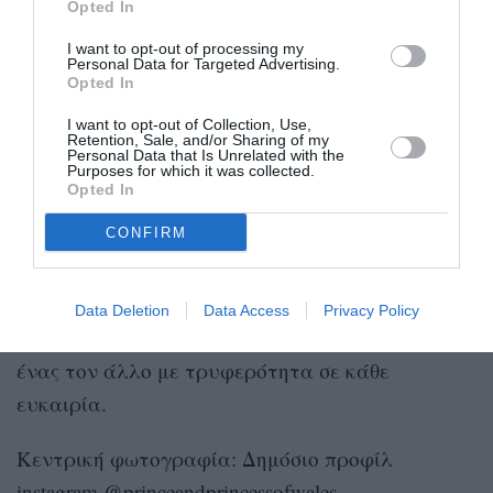
Opted In
κόκκινη καρδιά και τα αρχικά τους, «W & C»,
που σημαίνει William and Catherine και το ότι το
I want to opt-out of processing my
Personal Data for Targeted Advertising.
μήνυμα προήλθε απευθείας από τους ίδιους και
Opted In
όχι από την ομάδα τους.
I want to opt-out of Collection, Use,
Retention, Sale, and/or Sharing of my
Personal Data that Is Unrelated with the
Όμορφες και γλυκές στιγμές μεταξύ του
Purposes for which it was collected.
Opted In
ζευγαριού παρατηρήθηκαν καθ’ όλη τη διάρκεια
CONFIRM
της ημέρας, με τους δυο τους να φαίνονται πιο
ερωτευμένοι και πιο αγαπημένοι από ποτέ.
Ταυτόχρονα, αντάλλασσαν βλέμματα φλερτ
Data Deletion
Data Access
Privacy Policy
μεταξύ τους, ενώ δεν δίσταζαν να αγγίζουν ο
ένας τον άλλο με τρυφερότητα σε κάθε
ευκαιρία.
Κεντρική φωτογραφία: Δημόσιο προφίλ
instagram @princeandprincessofwales