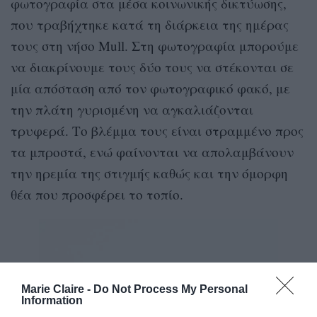
φωτογραφία στα μέσα κοινωνικής δικτύωσης,
που τραβήχτηκε κατά τη διάρκεια της ημέρας
τους στη νήσο Mull. Στη φωτογραφία μπορούμε
να διακρίνουμε τους δύο τους να στέκονται σε
μία απόσταση από τον φωτογραφικό φακό, με
την πλάτη γυρισμένη να αγκαλιάζονται
τρυφερά. Το βλέμμα τους είναι στραμμένο προς
τα μπροστά, ενώ φαίνονται να απολαμβάνουν
την ηρεμία της στιγμής καθώς και την όμορφη
θέα που προσφέρει το τοπίο.
Marie Claire -
Do Not Process My Personal
Information