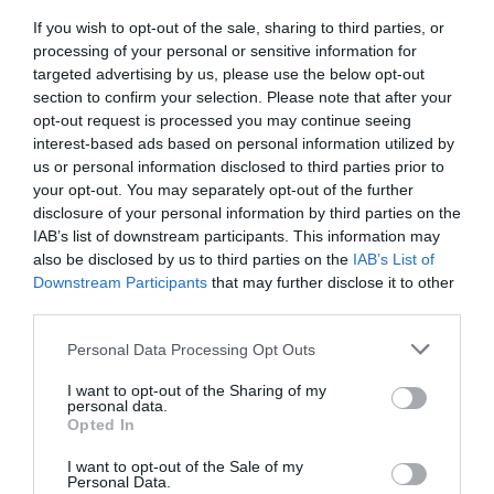
If you wish to opt-out of the sale, sharing to third parties, or
processing of your personal or sensitive information for
targeted advertising by us, please use the below opt-out
section to confirm your selection. Please note that after your
opt-out request is processed you may continue seeing
interest-based ads based on personal information utilized by
us or personal information disclosed to third parties prior to
your opt-out. You may separately opt-out of the further
disclosure of your personal information by third parties on the
IAB’s list of downstream participants. This information may
also be disclosed by us to third parties on the
IAB’s List of
Downstream Participants
that may further disclose it to other
third parties.
@princeandprincessofwales
Personal Data Processing Opt Outs
Στην περιγραφή της φωτογραφίας έγραψαν:
I want to opt-out of the Sharing of my
personal data.
«Υπέροχο που επιστρέψαμε στο Isle of Mull. Σας
Opted In
ευχαριστούμε όλους για την τόσο θερμή
I want to opt-out of the Sale of my
υποδοχή»
. Ολοκλήρωσαν την περιγραφή με μία
Personal Data.