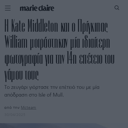
Η Kate Middleton και ο Πρίγκιπας
William μοιράστηκαν μία ιδιαίτερη
φωτογραφία για την 14η επέτειo του
γάμου τους
Το ζευγάρι γιόρτασε την επέτειό του με μία
απόδραση στο Isle of Mull.
από την
Mcteam
30/04/2025