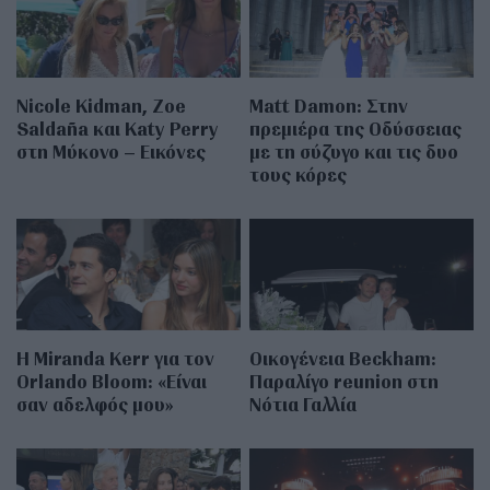
Nicole Kidman, Zoe
Matt Damon: Στην
Saldaña και Katy Perry
πρεμιέρα της Οδύσσειας
στη Μύκονο – Εικόνες
με τη σύζυγο και τις δυο
τους κόρες
Η Miranda Kerr για τον
Οικογένεια Beckham:
Orlando Bloom: «Είναι
Παραλίγο reunion στη
σαν αδελφός μου»
Νότια Γαλλία