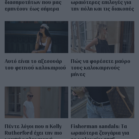
διασημοτήτων που μας
ωραιότερες επιλογές για
εμπνέουν έως σήμερα
την πόλη και τις διακοπές
Αυτό είναι το αξεσουάρ
Πώς να φορέσετε μαύρο
του φετινού καλοκαιριού
τους καλοκαιρινούς
μήνες
Πέντε λόγοι που η Kelly
Fisherman sandals: Tα
Rutherford έχει την πιο
ωραιότερα ζευγάρια για