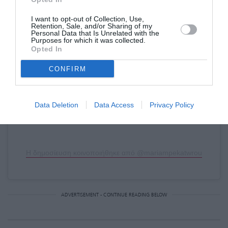
Δείτε αυτή τη δημοσίευση στο Instagram.
I want to opt-out of Collection, Use,
Retention, Sale, and/or Sharing of my
Personal Data that Is Unrelated with the
Purposes for which it was collected.
Opted In
CONFIRM
Data Deletion
Data Access
Privacy Policy
Η δημοσίευση κοινοποιήθηκε από @mariampekatwrou
ADVERTISEMENT - CONTINUE READING BELOW