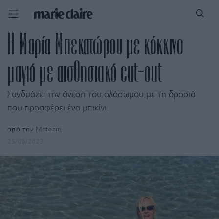
Η Μαρία Μπεκατώρου με κόκκινο
μαγιό με αισθησιακό cut-out
Συνδυάζει την άνεση του ολόσωμου με τη δροσιά
που προσφέρει ένα μπικίνι.
από την
Mcteam
25/09/2023