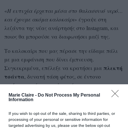
«
Η ευτυχία έρχεται μέσα στο θαλασσινό νερό…
και έχουμε ακόμα καλοκαίρι
» έγραψε στη
λεζάντα της νέας ανάρτησής στο Instagram, και
ποιος θα μπορούσε να διαφωνήσει μαζί της.
Το καλοκαίρι που μας πέρασε την είδαμε πάλι
με μια εμφάνιση που δίνει έμπνευση.
πλεκτή
Συγκεκριμένα, επέλεξε να κρατήσει μια
τσάντα
, δυνατή τάση φέτος, σε έντονο
πράσινο
χρώμα, που λειτούργησε σαν
ζωηρόχρωμη πινελιά στο total black σύνολο, με
Marie Claire -
Do Not Process My Personal
Information
παντελόνι και γιλέκο σε ρόλο τοπ. Με χρυσή
αλυσίδα και λεπτομέρειες, αναβαθμίζει
If you wish to opt-out of the sale, sharing to third parties, or
αυτομάτως και το πιο casual look.
processing of your personal or sensitive information for
targeted advertising by us, please use the below opt-out