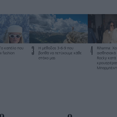
3
4
: Το καπέλο που
Η μέθοδος 3-6-9 που
Rihanna: Χο
ι fashion
βοηθά να πετύχουμε κάθε
αισθησιακά
στόχο μας
Rocky κατά 
κρουαζιέρα
Μπαρμπέιντ