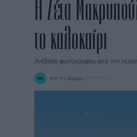
Η Ζέτα Μακρυπούλ
το καλοκαίρι
Ανέβασε φωτογραφίες από την πεζοπ
από την
Mcteam
23/08/2022