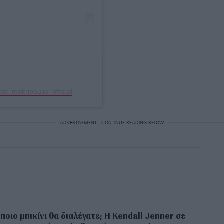
a_makripoulia_official
ADVERTISEMENT - CONTINUE READING BELOW
 ποιο μπικίνι θα διαλέγατε; Η Kendall Jenner σε