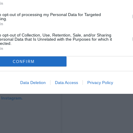
In
to opt-out of processing my Personal Data for Targeted
ing.
In
o opt-out of Collection, Use, Retention, Sale, and/or Sharing
ersonal Data that Is Unrelated with the Purposes for which it
lected.
In
CONFIRM
Data Deletion
Data Access
Privacy Policy
 Instagram.