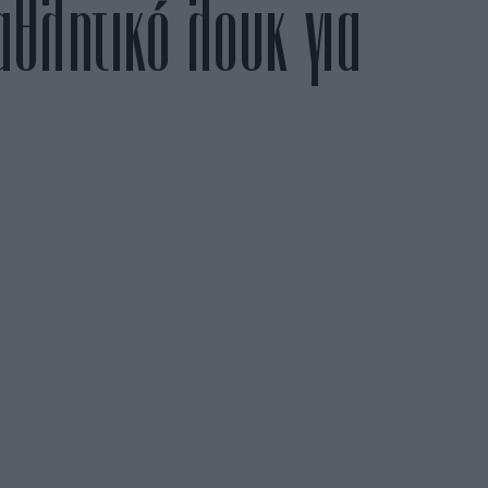
αθλητικό λουκ για