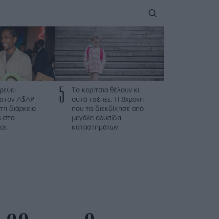
5
ρεύει
Τα κορίτσια θέλουν κι
 στον A$AP
αυτά τσέπες: Η 8χρονη
τη διάρκεια
που τις διεκδίκησε από
ς στα
μεγάλη αλυσίδα
ος
καταστημάτων