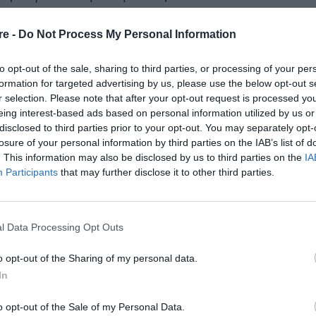
στα βουνά. Η γοητευτική ηθοποιός γράφει στη
ρία! Ας πάρουμε λίγο τα βουνά προς τα
re -
Do Not Process My Personal Information
γαλύτερη εικόνα!
».
to opt-out of the sale, sharing to third parties, or processing of your per
formation for targeted advertising by us, please use the below opt-out s
το πιο άνετο, δροσερό και ταυτόχρονα σέξι
r selection. Please note that after your opt-out request is processed y
ερμούδα
με αθλητικά παπούτσια και μαύρο
eing interest-based ads based on personal information utilized by us or
disclosed to third parties prior to your opt-out. You may separately opt-
νάμεσα στο beachwear, το homewear και τις
losure of your personal information by third parties on the IAB’s list of
ρευστά από ποτέ, καθώς bralette αλλά και μαγιό
. This information may also be disclosed by us to third parties on the
IA
Participants
that may further disclose it to other third parties.
ακρυπούλια
:
l Data Processing Opt Outs
o opt-out of the Sharing of my personal data.
In
o opt-out of the Sale of my Personal Data.