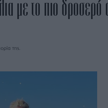
ια με το πιο δροσερό 
ορία της.