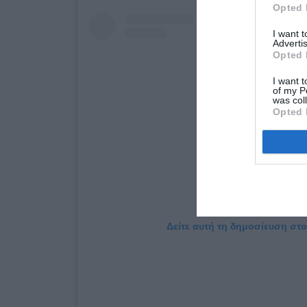
Opted 
I want 
Advertis
Opted 
I want t
of my P
was col
Opted 
Δείτε αυτή τη δημοσίευση στο