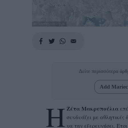
@ZETA_MAKRIPOULIA_OFFICIAL
Δείτε περισσότερα άρ
Add Mariecl
Η
Ζέτα Μακρυπούλια
επέ
συνδυάζει με αθλητικές 
να την εξερευνήσει. Έτσ