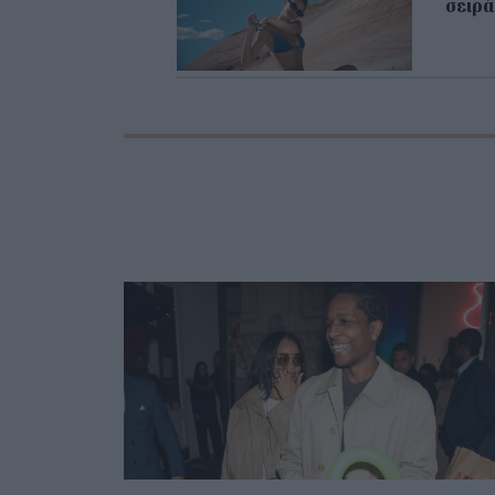
σειρά