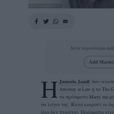
INSTAGRAM.COM/@JAMEELAJAMIL
Δείτε περισσότερα άρ
Add Mariecl
Η
Jameela Jamil
, που αγαπ
Attorney at Law ή το The 
το πρόσφατο Marry me με 
τα λόγια της. Κατά καιρούς οι δ
ίδια δεν πτοείται. Πρόσφατα είχ