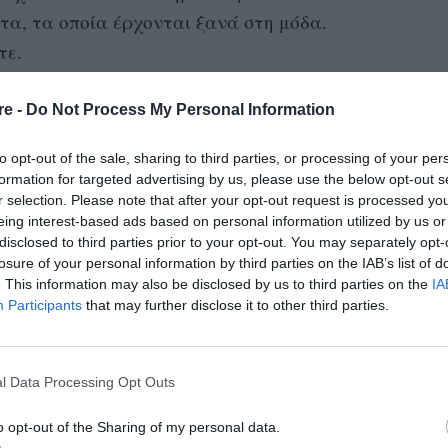
τα, τα οποία έρχονται ξανά στη μόδα.
τε.
κόμη ανάρτηση στην οποία μιλά ανοιχτά για
re -
Do Not Process My Personal Information
μικρότερη ηλικία, αλλά και όσα την οδήγησαν
σει όλες τις μεθόδους αντισύλληψης.
to opt-out of the sale, sharing to third parties, or processing of your per
formation for targeted advertising by us, please use the below opt-out s
r selection. Please note that after your opt-out request is processed y
επικροτούν το θάρρος και τα λόγια της, ενώ
eing interest-based ads based on personal information utilized by us or
 την ευχαριστούν, διότι παίρνουν δύναμη για
disclosed to third parties prior to your opt-out. You may separately opt-
losure of your personal information by third parties on the IAB’s list of
ωή.
. This information may also be disclosed by us to third parties on the
IA
Participants
that may further disclose it to other third parties.
eo η ίδια γράφει:
«Δεν έχετε για τίποτα να
Είναι δικαίωμα σας.
περίθαλψη.
Κανείς δεν
 όργανα ενός άλλου ατόμου για να σώσει μια
l Data Processing Opt Outs
μα κι αν αυτό είναι νεκρό. Γιατί, λοιπόν, μια
o opt-out of the Sharing of my personal data.
 και χρησιμοποιείται για να σώσει τη ζωή