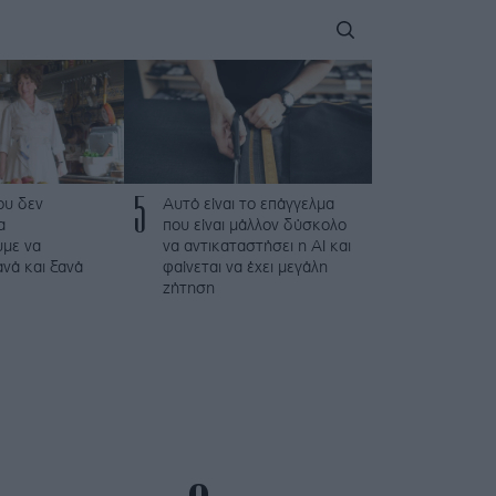
5
που δεν
Αυτό είναι το επάγγελμα
α
που είναι μάλλον δύσκολο
με να
να αντικαταστήσει η AI και
νά και ξανά
φαίνεται να έχει μεγάλη
ζήτηση