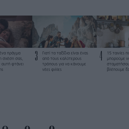
3
4
 ένα πράγμα
Γιατί τα ταξίδια είναι ένας
15 ταινίες 
τη σχέση σας,
από τους καλύτερους
μπορούμε ν
 αυτή φτάνει
τρόπους για να κάνουμε
σταματήσου
ης
νέες φιλίες
βλέπουμε ξα