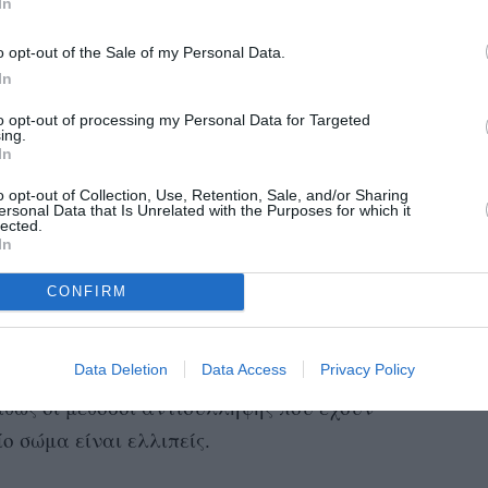
In
ον σημαντικό κίνδυνο για τη δική της υγεία/
o opt-out of the Sale of my Personal Data.
@#%$ο σύστημα υγειονομικής περίθαλψης στις
In
θνησιμότητας στη διάρκεια τοκετών. Ειδικά
ρισσότερες περιοχές που απαγορεύονται οι
to opt-out of processing my Personal Data for Targeted
ing.
νοκατοικημένες με μαύρους… ?). Μην
In
όμαστε στην άκρη του γκρεμού του
o opt-out of Collection, Use, Retention, Sale, and/or Sharing
ersonal Data that Is Unrelated with the Purposes for which it
ν μπορεί να
έχουν περισσότερα δικαιώματα
lected.
In
ς. Λέω εδώ μόνο γυναίκες και όχι “άνθρωποι με
Οι
ι θεωρείται μόνο γυναικείο ζήτημα.
CONFIRM
αρουσιάζονταν ως μη άνθρωποι
».
έκτρωση
Data Deletion
Data Access
Privacy Policy
τη δική της
, την οποία προσπάθησε να
θώς οι μέθοδοι αντισύλληψης που έχουν
ίο σώμα είναι ελλιπείς.