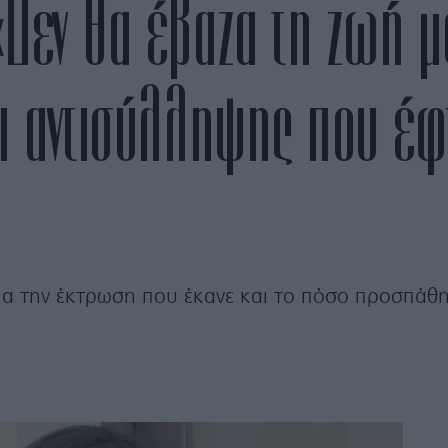
Δεν θα έβαζα τη ζωή μ
ι αντισύλληψης που έφτ
ια την έκτρωση που έκανε και το πόσο προσπάθη