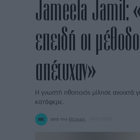
Jameela Jamil: «
επειδή οι μέθοδο
απέτυχαν»
Η γνωστή ηθοποιός μίλησε ανοιχτά γ
κατάφερε.
από την
Mcteam
23/01/2023