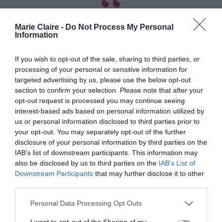
Από τα 22 χρόνια του είχαν εντοπιστεί
Marie Claire -
Do Not Process My Personal
βλάβες στη σπονδυλική στήλη, που του
Information
προκαλούν μυϊκούς σπασμούς,
πονοκεφάλους, παράλυση και τον
κάνουν να κουτσαίνει. «
Δεν είναι
If you wish to opt-out of the sale, sharing to third parties, or
ξεκάθαρο τι τις πυροδότησε, αλλά
processing of your personal or sensitive information for
πολύ σύντομα αρρώστησα και
targeted advertising by us, please use the below opt-out
δυσκολευόμουν να περπατήσω
» είχε
section to confirm your selection. Please note that after your
πει ο ίδιος σε μια συνέντευξή του το
opt-out request is processed you may continue seeing
2018.
interest-based ads based on personal information utilized by
us or personal information disclosed to third parties prior to
Παρόλο που υπέφερε από χρόνιο πόνο,
your opt-out. You may separately opt-out of the further
κατάφερε να αποφοιτήσει από το πανεπιστήμιο
disclosure of your personal information by third parties on the
IAB’s list of downstream participants. This information may
Γουόλ Στριτ
και να πιάσει δουλειά στη
, προτού
also be disclosed by us to third parties on the
IAB’s List of
στραφεί στον τομέα της υγείας. «
Η δική του
Downstream Participants
that may further disclose it to other
ιστορία τροφοδοτεί ό,τι κάνει
» σύμφωνα με το
third parties.
βιογραφικό στην ιστοσελίδα του. «
Αφού έζησε
Personal Data Processing Opt Outs
ασθένεια
δεν
είχε
για χρόνια με μια
που
I want to opt-out of the Sharing of my