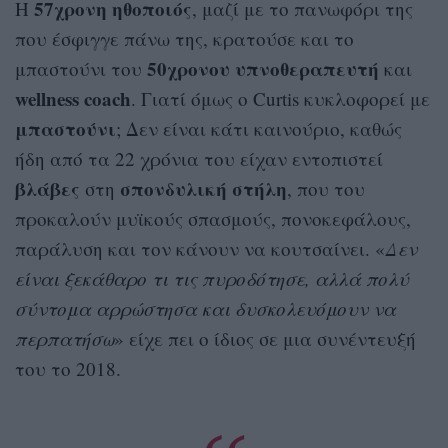
57χρονη ηθοποιός
Η
, μαζί με το πανωφόρι της
που έσφιγγε πάνω της, κρατούσε και το
50χρονου υπνοθεραπευτή
μπαστούνι του
και
wellness coach
. Γιατί όμως ο Curtis κυκλοφορεί με
μπαστούνι
; Δεν είναι κάτι καινούριο, καθώς
ήδη από τα 22 χρόνια του είχαν εντοπιστεί
βλάβες
σπονδυλική στήλη
στη
, που του
προκαλούν μυϊκούς σπασμούς, πονοκεφάλους,
παράλυση και τον κάνουν να κουτσαίνει. «
Δεν
είναι ξεκάθαρο τι τις πυροδότησε, αλλά πολύ
σύντομα αρρώστησα και δυσκολευόμουν να
περπατήσω
» είχε πει ο ίδιος σε μια συνέντευξή
του το 2018.