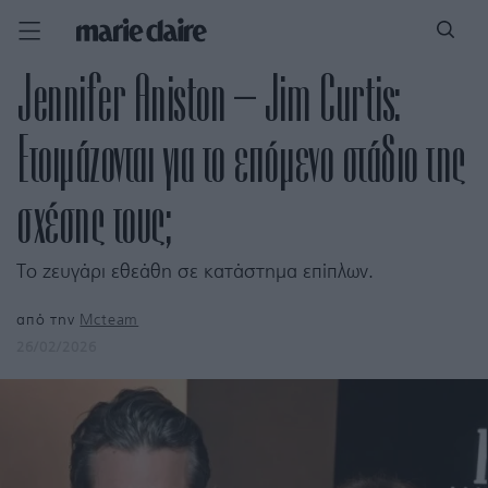
Jennifer Aniston – Jim Curtis:
Ετοιμάζονται για το επόμενο στάδιο της
σχέσης τους;
Το ζευγάρι εθεάθη σε κατάστημα επίπλων.
από την
Mcteam
26/02/2026