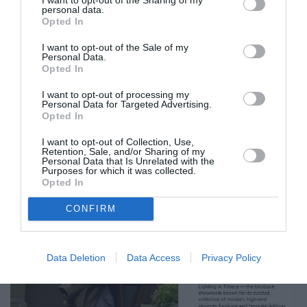
διαγνωστεί
σωστά
και ένα συναισθηματικό
personal data.
Opted In
τραύμα, βρήκε τον τρόπο να θεραπεύσει και το
I want to opt-out of the Sale of my
σώμα και την ψυχή του. Η δουλειά του πηγάζει
Personal Data.
Opted In
από αυτή την εμπειρία – και από την πιστή πως
όσο κι αν αισθάνεται κάποιος ότι έχει πληγωθεί
I want to opt-out of processing my
Personal Data for Targeted Advertising.
ή βρίσκεται σε τέλμα, η μεταμόρφωση είναι
Opted In
πάντα εφικτή
».
I want to opt-out of Collection, Use,
Retention, Sale, and/or Sharing of my
Personal Data that Is Unrelated with the
Δείτε την Jennifer Aniston στη νέα έξοδό της
Purposes for which it was collected.
Opted In
με τον Jim Curtis:
CONFIRM
Data Deletion
Data Access
Privacy Policy