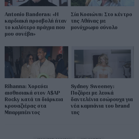
Antonio Banderas: «Η
Σία Κοσιώνη: Στο κέντρο
καρδιακή προσβολή ήταν
της Αθήνας με
το καλύτερο πράγμα που
μονόχρωμο σύνολο
μου συνέβη»
Rihanna: Χορεύει
Sydney Sweeney:
αισθησιακά στον A$AP
Ποζάρει με λευκά
Rocky κατά τη διάρκεια
δαντελένια εσώρουχα για
κρουαζιέρας στα
νέα καμπάνια του brand
Μπαρμπέιντος
της