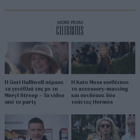
MORE FROM
CELEBRITIES
Η Geri Halliwell πέρασε
Η Kate Moss υιοθέτησε
τα γενέθλιά της με τη
τo accessory-maxxing
Meryl Streep – Τα video
και συνδύασε δύο
από το party
τσάντες Hermès