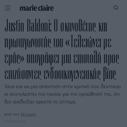
Justin Baldoni: Ο σκηνοθέτης και
πρωταγωνιστής του «Τελειώνει με
εμάς» υπογράφει μια επιστολή προς
επιζήσαντες ενδοοικογενειακής βίας
Ίσως και ως μια απάντηση στην κριτική που δέχτηκαν
οι συντελεστές της ταινίας για την προώθησή της, ότι
δεν ανέδειξαν αρκετά το ζήτημα.
από την
Mcteam
03/09/2024