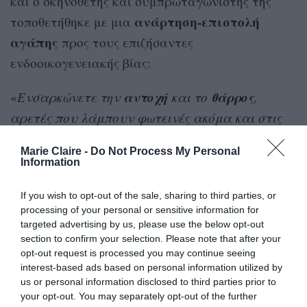
και ο σκηνοθέτης και συμπρωταγωνιστής της
ανάρτηση-επιστολή
τοποθετήθηκε με μια
αγάπης
προς τους επιζήσαντες
ενδοοικογενειακής βίας:
αντοχή
θάρρος
«
Ενσαρκώνετε την
και το
,
αρετές που λάμπουν φωτεινές ακόμα και στις
πιο σκοτεινές μέρες. Στο εργόχειρο της ζωής σας,
Marie Claire -
Do Not Process My Personal
κάθε νήμα αφηγείται μια ιστορία
Information
ανθεκτικότητας, δύναμης και ελπίδας. Κάθε
If you wish to opt-out of the sale, sharing to third parties, or
βήμα που κάνετε μπροστά, όσο μικρό κι αν
processing of your personal or sensitive information for
είναι, εκφράζει το ανυποχώρητο πνεύμα σας
targeted advertising by us, please use the below opt-out
και αποτελεί μια έμπνευση προς τους άλλους.
section to confirm your selection. Please note that after your
opt-out request is processed you may continue seeing
Μπορεί να μη βλέπετε πάντα τον αντίκτυπο
interest-based ads based on personal information utilized by
που έχετε, αλλά το ταξίδι σας ενθαρρύνει και
us or personal information disclosed to third parties prior to
your opt-out. You may separately opt-out of the further
κινητοποιεί, φωτίζει το μονοπάτι σε όλους όσους