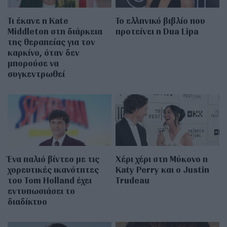
Τι έκανε η Kate
Το ελληνικό βιβλίο που
Middleton στη διάρκεια
προτείνει η Dua Lipa
της θεραπείας για τον
καρκίνο, όταν δεν
μπορούσε να
συγκεντρωθεί
Ένα παλιό βίντεο με τις
Χέρι χέρι στη Μύκονο η
χορευτικές ικανότητες
Katy Perry και ο Justin
του Tom Holland έχει
Trudeau
εντυπωσιάσει το
διαδίκτυο