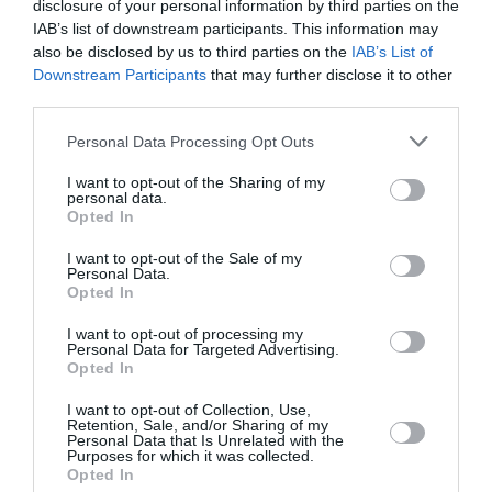
disclosure of your personal information by third parties on the
φως
αναζητούμε ακόμα το
. Παρόλο που δεν
IAB’s list of downstream participants. This information may
also be disclosed by us to third parties on the
IAB’s List of
πόνο
μπορώ να κατανοήσω απόλυτα τον
σας
Downstream Participants
that may further disclose it to other
και όλα όσα έχετε αντέξει, θέλω να ξέρετε ότι
third parties.
δεν είστε ποτέ μόνοι σε αυτό τον αγώνα.
Personal Data Processing Opt Outs
Είμαστε μαζί σας. Δεν επιβιώνετε απλά:
I want to opt-out of the Sharing of my
ευημερείτε και δίνετε σε όλους μας έμπνευση.
personal data.
Opted In
Εύχομαι το ταξίδι σας να είναι γεμάτο με
στιγμές βαθιάς γαλήνης
. Και να θυμάστε ότι
I want to opt-out of the Sale of my
Personal Data.
όσο αγωνίζεστε να είστε χαρούμενοι, μας
Opted In
απελευθερώνετε όλους
».
I want to opt-out of processing my
Personal Data for Targeted Advertising.
Opted In
I want to opt-out of Collection, Use,
Retention, Sale, and/or Sharing of my
Personal Data that Is Unrelated with the
«Ενσαρκώνετε την αντοχή και το
Purposes for which it was collected.
θάρρος, αρετές που λάμπουν φωτεινές
Opted In