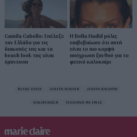
Camila Cabello: Επέλεξε
Η Bella Hadid μόλις
την Ελλάδα για τις
επιβεβαίωσε ότι αυτή
διακοπές της και τα
είναι το πιο κομψή
beach look της είναι
απόχρωση ξανθού για το
έμπνευση
φετινό καλοκαίρι
BLAKE LIVELY
COLEEN HOOVER
JUSTIN BALDONI
ΚΑΚΟΠΟΙΗΣΗ
ΤΕΛΕΙΩΝΕΙ ΜΕ ΕΜΑΣ