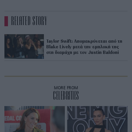
RELATED STORY
Taylor Swift: Απομακρύνεται από τη
Blake Lively μετά την εμπλοκή της
στη διαμάχη με τον Justin Baldoni
MORE FROM
CELEBRITIES