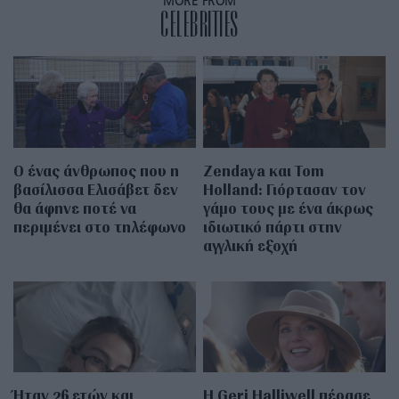
MORE FROM
CELEBRITIES
Ο ένας άνθρωπος που η
Zendaya και Tom
βασίλισσα Ελισάβετ δεν
Holland: Γιόρτασαν τον
θα άφηνε ποτέ να
γάμο τους με ένα άκρως
περιμένει στο τηλέφωνο
ιδιωτικό πάρτι στην
αγγλική εξοχή
Ήταν 26 ετών και
Η Geri Halliwell πέρασε