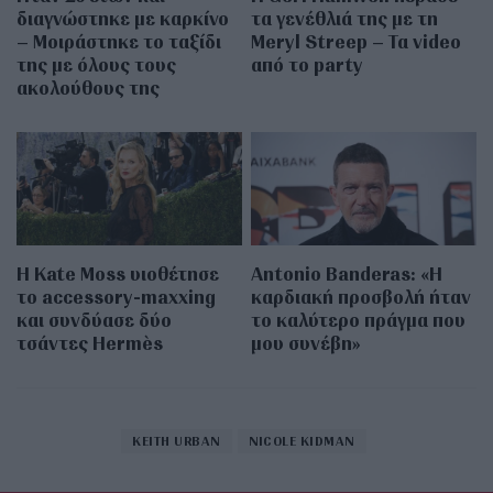
διαγνώστηκε με καρκίνο
τα γενέθλιά της με τη
– Μοιράστηκε το ταξίδι
Meryl Streep – Τα video
της με όλους τους
από το party
ακολούθους της
Η Kate Moss υιοθέτησε
Antonio Banderas: «Η
τo accessory-maxxing
καρδιακή προσβολή ήταν
και συνδύασε δύο
το καλύτερο πράγμα που
τσάντες Hermès
μου συνέβη»
KEITH URBAN
NICOLE KIDMAN