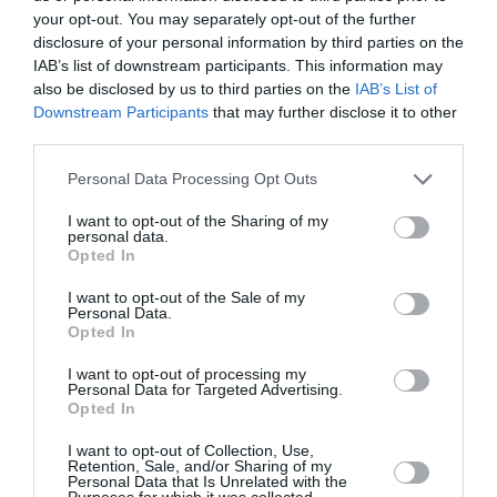
μοιράζεται συχνά στιγμές τρυφερότητας στα
your opt-out. You may separately opt-out of the further
social media.
disclosure of your personal information by third parties on the
IAB’s list of downstream participants. This information may
Πριν από λίγες μέρες έκανε μια εντυπωσιακή
also be disclosed by us to third parties on the
IAB’s List of
Downstream Participants
that may further disclose it to other
Met Gala
εμφάνιση στο
, που επέστρεψε την
third parties.
πρώτη Δευτέρα του Μαΐου στη Νέα Υόρκη με
Personal Data Processing Opt Outs
dress code «Ο Κήπος του Χρόνου» και πολλές
εντυπωσιακές εμφανίσεις εμπνευσμένες από το
I want to opt-out of the Sharing of my
personal data.
θέμα της έκθεσης του Μητροπολιτικού
Opted In
Ωραίες
Ινστιτούτου Κοστουμιού, «
I want to opt-out of the Sale of my
Personal Data.
Κοιμώμενες: Το Ξύπνημα της Μόδας
».
Opted In
κύκνο
I want to opt-out of processing my
H Nicole Kidman θύμιζε
μέσα στην
Personal Data for Targeted Advertising.
ασπρόμαυρη τουαλέτα της από τον οίκο
Opted In
Balenciaga
, που δημιουργήθηκε με βάση ένα
I want to opt-out of Collection, Use,
Retention, Sale, and/or Sharing of my
1951
πατρόν του
. H ηθοποιός δήλωσε στο μπεζ
Personal Data that Is Unrelated with the
Purposes for which it was collected.