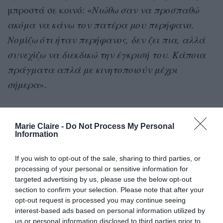
μπροστά σε κοινό: «
Νιώθω σαν να προσπαθώ
ακόμα να κάνω τον πατέρα μου περήφανο.
Νομίζω ότι ήταν περήφανος, δεν ζει πια, αλλά
συνεχίζω να διεκδικώ την έγκρισή του. Κάποια
πράγματα απλά με κινητοποιούν μέχρι
σήμερα
».
Marie Claire -
Do Not Process My Personal
Information
Ο μουσικός είπε ότι η σύζυγός του του
δίνει ένα έξτρα κίνητρο να τα δίνει
If you wish to opt-out of the sale, sharing to third parties, or
όλα στις live εμφανίσεις του καθώς
processing of your personal or sensitive information for
«
προσπαθώ να την εντυπωσιάζω
».
targeted advertising by us, please use the below opt-out
section to confirm your selection. Please note that after your
Το ζευγάρι έχει αποκτήσει δύο κόρες, τις
opt-out request is processed you may continue seeing
Sunday
15 ετών,
Faith
13 ετών
,
και
,
, και
interest-based ads based on personal information utilized by
us or personal information disclosed to third parties prior to