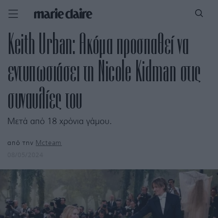
Keith Urban: Ακόμα προσπαθεί να
εντυπωσιάσει τη Nicole Kidman στις
συναυλίες του
Μετά από 18 χρόνια γάμου.
από την
Mcteam
08/05/2024