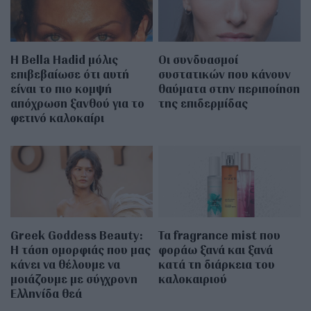
Η Bella Hadid μόλις
Οι συνδυασμοί
επιβεβαίωσε ότι αυτή
συστατικών που κάνουν
είναι το πιο κομψή
θαύματα στην περιποίηση
απόχρωση ξανθού για το
της επιδερμίδας
φετινό καλοκαίρι
Greek Goddess Beauty:
Τα fragrance mist που
Η τάση ομορφιάς που μας
φοράω ξανά και ξανά
κάνει να θέλουμε να
κατά τη διάρκεια του
μοιάζουμε με σύγχρονη
καλοκαιριού
Ελληνίδα θεά