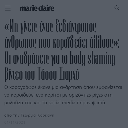
«Μη γίνεις ένας ξεδιάντροπος
άνθρωπος που κοροϊδεύει άλλους»:
Οι αντιδράσεις για το body shaming
βίντεο του Τάσου Ξιαρχό
Ο χορογράφος έκανε μια ανάρτηση όπου εμφανίζεται
να κοροϊδεύει ένα κορίτσι με οριζόντιες ρίγες στη
μπλούζα του και τα social media πήραν φωτιά.
από την
Γεωργία Καρκάνη
01/11/2021