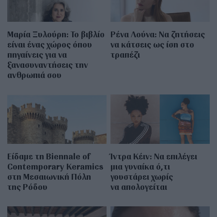
Μαρία Ξυλούρη: Το βιβλίο
Ρένα Λούνα: Να ζητήσεις
είναι ένας χώρος όπου
να κάτσεις ως ίση στο
πηγαίνεις για να
τραπέζι
ξανασυναντήσεις την
ανθρωπιά σου
Είδαμε τη Biennale of
Ίντρα Κέιν: Να επιλέγει
Contemporary Keramics
μια γυναίκα ό,τι
στη Μεσαιωνική Πόλη
γουστάρει χωρίς
της Ρόδου
να απολογείται