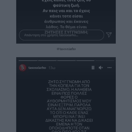
@tasosxiarho