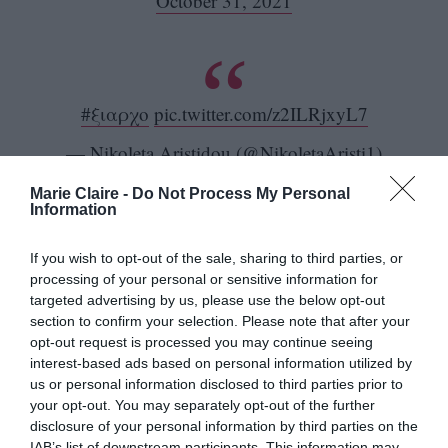
October 31, 2021
#ξιαρχο
pic.twitter.com/z2ILRjxyL7
— Nikoleta Aristidou (@NikoletaAristi1)
October 31, 2021
Marie Claire -
Do Not Process My Personal
Information
If you wish to opt-out of the sale, sharing to third parties, or
processing of your personal or sensitive information for
Σχολια της κοπελας που λεει οτι ηταν
στο βιντεο
targeted advertising by us, please use the below opt-out
Ο ιδιος βεβαια απενεργοποιησε τα
section to confirm your selection. Please note that after your
σχολια και αρχισε να σβηνει…
#ξιαρχο
opt-out request is processed you may continue seeing
pic.twitter.com/u4PLWiWe9D
interest-based ads based on personal information utilized by
us or personal information disclosed to third parties prior to
— Η Τσούχτρα (@KforKargia)
October
your opt-out. You may separately opt-out of the further
31, 2021
disclosure of your personal information by third parties on the
IAB’s list of downstream participants. This information may