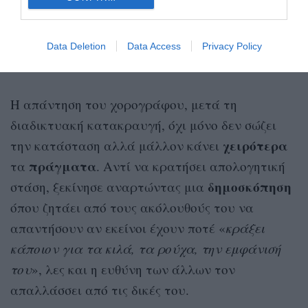
Data Deletion
Data Access
Privacy Policy
Η απάντηση του χορογράφου, μετά τη
διαδικτυακή κατακραυγή, όχι μόνο δεν σώζει
χειρότερα
την κατάσταση αλλά μάλλον κάνει
πράγματα
τα
. Αντί να κρατήσει απολογητική
δημοσκόπηση
στάση, ξεκίνησε αναρτώντας μια
όπου ζητάει από τους ακόλουθούς του να
απαντήσουν αν εκείνοι έχουν ποτέ «
κράξει
κάποιον για τα κιλά, τα ρούχα, την εμφάνισή
του
», λες και η ευθύνη των άλλων τον
απαλλάσσει από τις δικές του.