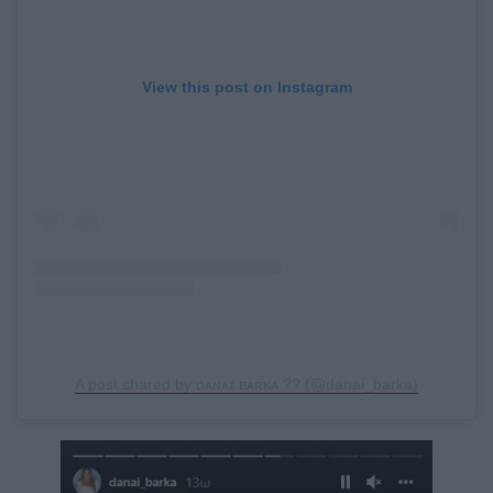
View this post on Instagram
A post shared by ᴅᴀɴᴀɪ ʙᴀʀᴋᴀ ?? (@danai_barka)