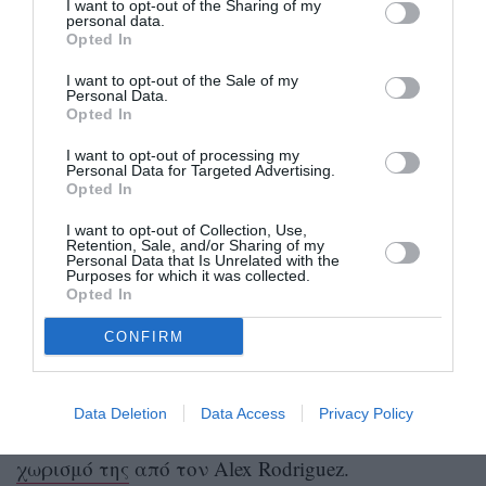
I want to opt-out of the Sharing of my
personal data.
Opted In
ben affleck reclaimed his title as the Most
Divorced Man in Hollywood i see
I want to opt-out of the Sale of my
Personal Data.
— hunter harris (@hunteryharris)
May 3,
Opted In
2021
I want to opt-out of processing my
Personal Data for Targeted Advertising.
Κανείς δεν θα μάθει αν θα συνεχιστεί το φλερτ
Opted In
τώρα που ο ηθοποιός ξεκαθάρισε τα πράγματα ή
I want to opt-out of Collection, Use,
Retention, Sale, and/or Sharing of my
αν εκείνος έχει ενοχληθεί από το γεγονός ότι το
Personal Data that Is Unrelated with the
Purposes for which it was collected.
βίντεο κυκλοφόρησε στο διαδίκτυο και όλοι
Opted In
ξέρουν ότι χρησιμοποιεί εφαρμογές γνωριμιών.
CONFIRM
Την ίδια ώρα, ο Affleck εθεάθη να περνά χρόνο
με την πρώην αρραβωνιαστικιά του
Jennifer
Data Deletion
Data Access
Privacy Policy
Lopez
, η οποία είναι επίσης η single
μετά τον
χωρισμό της
από τον Alex Rodriguez.