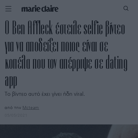
O Ben Affleck έστειλε selfie βίντεο
για να αποδείξει ποιος είναι σε
κοπέλα που τον απέρριψε σε dating
app
Το βίντεο αυτό έχει γίνει ήδη viral.
από την
Mcteam
05/05/2021