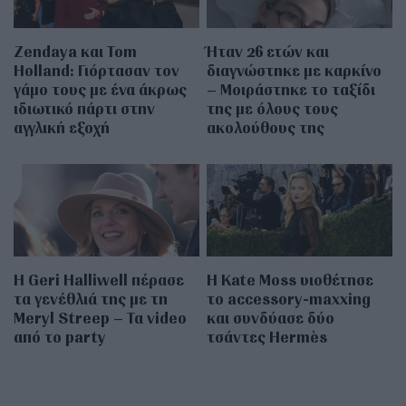
Zendaya και Tom
Ήταν 26 ετών και
Holland: Γιόρτασαν τον
διαγνώστηκε με καρκίνο
γάμο τους με ένα άκρως
– Μοιράστηκε το ταξίδι
ιδιωτικό πάρτι στην
της με όλους τους
αγγλική εξοχή
ακολούθους της
Η Geri Halliwell πέρασε
Η Kate Moss υιοθέτησε
τα γενέθλιά της με τη
τo accessory-maxxing
Meryl Streep – Τα video
και συνδύασε δύο
από το party
τσάντες Hermès