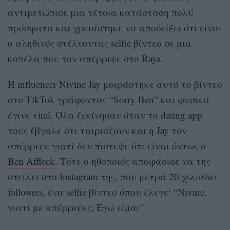
αντιμετώπισε μια τέτοια κατάσταση πολύ
πρόσφατα και χρειάστηκε να αποδείξει ότι είναι
ο αληθινός στέλνοντας selfie βίντεο σε μια
κοπέλα που τον απέρριψε στο Raya.
Η influencer Nivine Jay μοιράστηκε αυτό το βίντεο
στο TikTok γράφοντας “Sorry Ben” και φυσικά
έγινε viral. Όλα ξεκίνησαν όταν το dating app
τους έβγαλε ότι ταιριάζουν και η Jay τον
απέρριψε γιατί δεν πίστεψε ότι είναι όντως ο
Ben Affleck
. Τότε ο ηθοποιός αποφάσισε να της
στείλει στο Instagram της, που μετρά 20 χιλιάδες
followers, ένα selfie βίντεο όπου έλεγε: “Nivine,
γιατί με απέρριψες; Εγώ είμαι”.