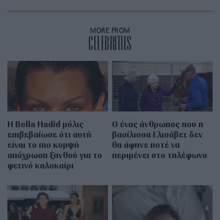
MORE FROM
CELEBRITIES
Η Bella Hadid μόλις
Ο ένας άνθρωπος που η
επιβεβαίωσε ότι αυτή
βασίλισσα Ελισάβετ δεν
είναι το πιο κομψή
θα άφηνε ποτέ να
απόχρωση ξανθού για το
περιμένει στο τηλέφωνο
φετινό καλοκαίρι