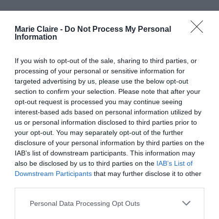
Marie Claire -
Do Not Process My Personal
@nivinejay
Sorry Ben ??
#raya
#benaffleck
Information
#dating
#fyp
♬ original sound – Amir Yass
If you wish to opt-out of the sale, sharing to third parties, or
Δεν είχε κάποιο ύφος αλλά έμοιαζε με βίντεο
processing of your personal or sensitive information for
πραγματικής εξήγησης για να μην θεωρεί εκείνη
targeted advertising by us, please use the below opt-out
section to confirm your selection. Please note that after your
ότι είναι κάποιος που υποκρίνεται πως είναι ο
opt-out request is processed you may continue seeing
Ben Aflleck.
interest-based ads based on personal information utilized by
us or personal information disclosed to third parties prior to
your opt-out. You may separately opt-out of the further
disclosure of your personal information by third parties on the
IAB’s list of downstream participants. This information may
also be disclosed by us to third parties on the
IAB’s List of
Ben Affleck
pic.twitter.com/05orO8nmUL
Downstream Participants
that may further disclose it to other
third parties.
— pre (@shazyreplicant)
May 3, 2021
Personal Data Processing Opt Outs