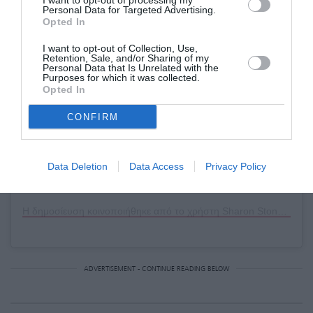
I want to opt-out of processing my
Personal Data for Targeted Advertising.
Opted In
Δείτε αυτή τη δημοσίευση στο Instagram.
I want to opt-out of Collection, Use,
Retention, Sale, and/or Sharing of my
Personal Data that Is Unrelated with the
Purposes for which it was collected.
Opted In
CONFIRM
Data Deletion
Data Access
Privacy Policy
Η δημοσίευση κοινοποιήθηκε από το χρήστη Sharon Stone (@sharonstone)
ADVERTISEMENT - CONTINUE READING BELOW