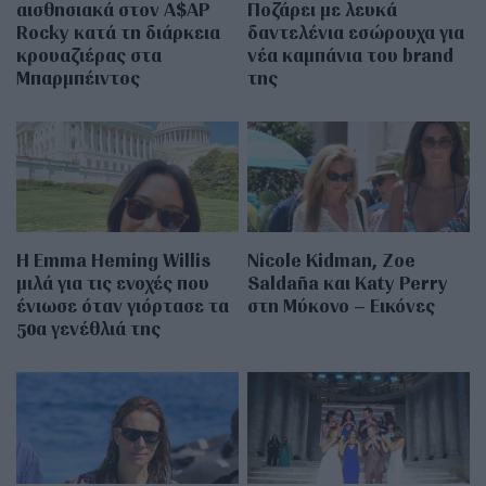
αισθησιακά στον A$AP
Ποζάρει με λευκά
Rocky κατά τη διάρκεια
δαντελένια εσώρουχα για
κρουαζιέρας στα
νέα καμπάνια του brand
Μπαρμπέιντος
της
H Emma Heming Willis
Nicole Kidman, Zoe
μιλά για τις ενοχές που
Saldaña και Katy Perry
ένιωσε όταν γιόρτασε τα
στη Μύκονο – Εικόνες
50α γενέθλιά της