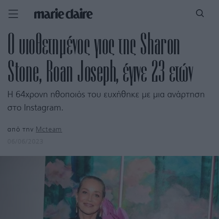
Ο υιοθετημένος γιος της Sharon
Stone, Roan Joseph, έγινε 23 ετών
Η 64χρονη ηθοποιός του ευχήθηκε με μια ανάρτηση
στο Instagram.
από την
Mcteam
06/06/2023