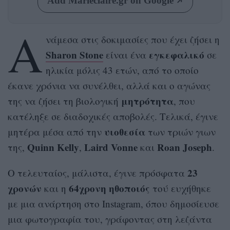
Add Marieclaire.gr on Google
Α
νάμεσα στις δοκιμασίες που έχει ζήσει η
Sharon Stone
εγκεφαλικό
είναι ένα
σε
ηλικία μόλις 43 ετών, από το οποίο
έκανε χρόνια να συνέλθει, αλλά και ο αγώνας
μητρότητα
της να ζήσει τη βιολογική
, που
κατέληξε σε διαδοχικές αποβολές. Τελικά, έγινε
υιοθεσία
μητέρα μέσα από την
των τριών γιων
Quinn Kelly
Laird Vonne
Roan Joseph
της,
,
και
.
23
Ο τελευταίος, μάλιστα, έγινε πρόσφατα
χρονών
64χρονη ηθοποιός
και η
τού ευχήθηκε
με μια ανάρτηση στο Instagram, όπου δημοσίευσε
μια φωτογραφία του, γράφοντας στη λεζάντα