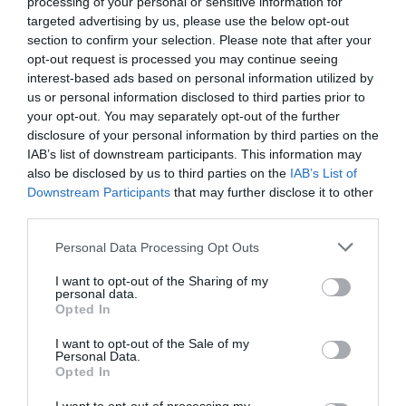
ακόμα και βίαιη καταπίεση
».
processing of your personal or sensitive information for
targeted advertising by us, please use the below opt-out
section to confirm your selection. Please note that after your
Δείτε τη νέα ανάρτηση της Sharon Stone:
opt-out request is processed you may continue seeing
interest-based ads based on personal information utilized by
us or personal information disclosed to third parties prior to
your opt-out. You may separately opt-out of the further
disclosure of your personal information by third parties on the
IAB’s list of downstream participants. This information may
also be disclosed by us to third parties on the
IAB’s List of
Downstream Participants
that may further disclose it to other
third parties.
Personal Data Processing Opt Outs
I want to opt-out of the Sharing of my
personal data.
Opted In
I want to opt-out of the Sale of my
Personal Data.
Opted In