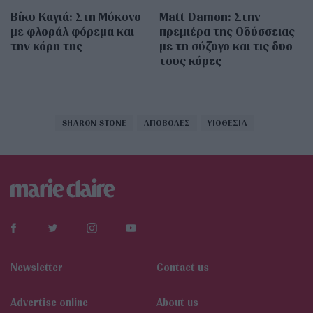
Βίκυ Καγιά: Στη Μύκονο
Matt Damon: Στην
με φλοράλ φόρεμα και
πρεμιέρα της Οδύσσειας
την κόρη της
με τη σύζυγο και τις δυο
τους κόρες
SHARON STONE
ΑΠΟΒΟΛΕΣ
ΥΙΟΘΕΣΙΑ
Newsletter
Contact us
Αdvertise online
About us