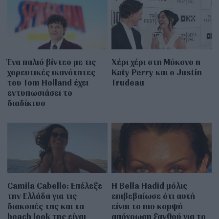
Ένα παλιό βίντεο με τις
Χέρι χέρι στη Μύκονο η
χορευτικές ικανότητες
Katy Perry και ο Justin
του Tom Holland έχει
Trudeau
εντυπωσιάσει το
διαδίκτυο
Camila Cabello: Επέλεξε
Η Bella Hadid μόλις
την Ελλάδα για τις
επιβεβαίωσε ότι αυτή
διακοπές της και τα
είναι το πιο κομψή
beach look της είναι
απόχρωση ξανθού για το