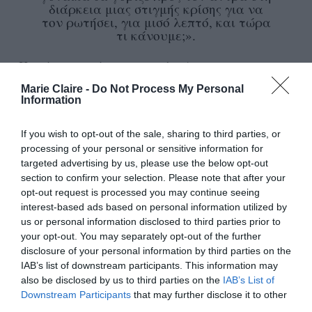
διάρκεια μιας στιγμής κρίσης για να
τον ρωτήσει, για μισό λεπτό, και τώρα
τι κάνουμε;».
«
Ποτέ μα ποτέ
» συμφωνεί η Aniston, και η
Witherspoon συνεχίζει: «
Έχετε βρεθεί ποτέ σε
Marie Claire -
Do Not Process My Personal
Information
τροχαίο ή σε μια κατάσταση, π.χ., να έχει
πλημμυρίσει ένα σπίτι και να γυρίζετε προς τον
If you wish to opt-out of the sale, sharing to third parties, or
άντρα και να του λέτε, τώρα τι κάνουμε;
». Σε
processing of your personal or sensitive information for
targeted advertising by us, please use the below opt-out
αυτό το σημείο οι συνομιλήτριές της συμφωνούν
section to confirm your selection. Please note that after your
ότι αν κάποιος από τους δύο ρωτήσει τον άλλο
opt-out request is processed you may continue seeing
interest-based ads based on personal information utilized by
τι κάνουν, αυτός μπορεί να είναι ο άντρας και
us or personal information disclosed to third parties prior to
όχι η γυναίκα.
your opt-out. You may separately opt-out of the further
disclosure of your personal information by third parties on the
Δείτε το απόσπασμα της συζήτησής τους:
IAB’s list of downstream participants. This information may
also be disclosed by us to third parties on the
IAB’s List of
Downstream Participants
that may further disclose it to other
third parties.