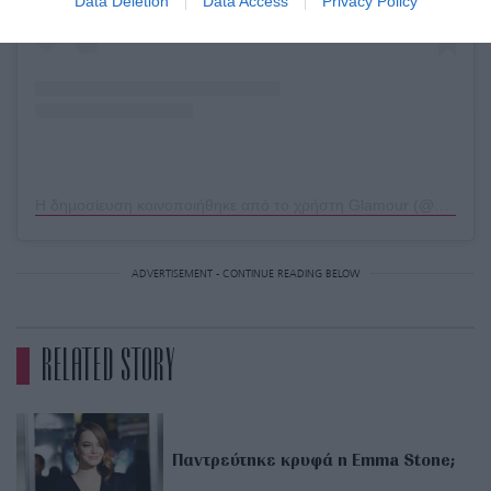
Data Deletion
Data Access
Privacy Policy
Η δημοσίευση κοινοποιήθηκε από το χρήστη Glamour (@glamourmag)
ADVERTISEMENT - CONTINUE READING BELOW
RELATED STORY
Παντρεύτηκε κρυφά η Emma Stone;