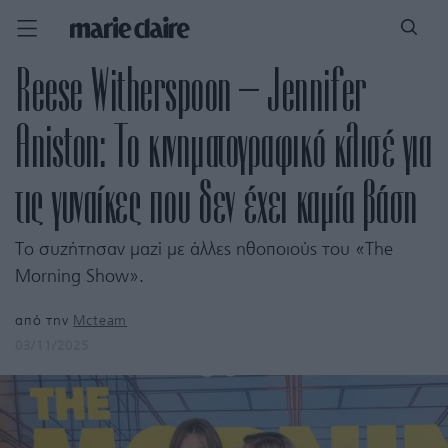
Reese Witherspoon – Jennifer
Aniston: Το κινηματογραφικό κλισέ για
τις γυναίκες που δεν έχει καμία βάση
Το συζήτησαν μαζί με άλλες ηθοποιούς του «The
Morning Show».
από την
Mcteam
03/11/2025