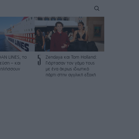
5
AN LINES, το
Zendaya και Tom Holland:
γεύση – και
Γιόρτασαν τον γάμο τους
εκπλήσσουν
με ένα άκρως ιδιωτικό
πάρτι στην αγγλική εξοχή