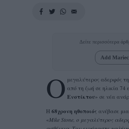
Δείτε περισσότερα άρ
Add Mariecl
Ο
μεγαλύτερος αδερφός τ
από τη ζωή σε ηλικία 74
Ενστίκτου
» σε νέα ανάρ
68χρονη ηθοποιός
Η
ανέβασε μια
«
Mike Stone, ο μεγαλύτερος αδε
ασθένεια. Του ευχόμαστε γαλήνη. 