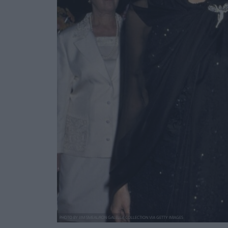
PHOTO BY JIM SMEAL/RON GALELLA COLLECTION VIA GETTY IMAGES