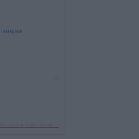
 Instagram.
Η δημοσίευση κοινοποιήθηκε από το χρήστη Sharon Stone (@sharonstone)