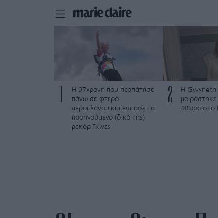
1
2
Η 97χρονη που περπάτησε
Η Gwyneth 
πάνω σε φτερό
μοιράστηκε 
αεροπλάνου και έσπασε το
48ωρο στο 
προηγούμενο (δικό της)
ρεκόρ Γκίνες