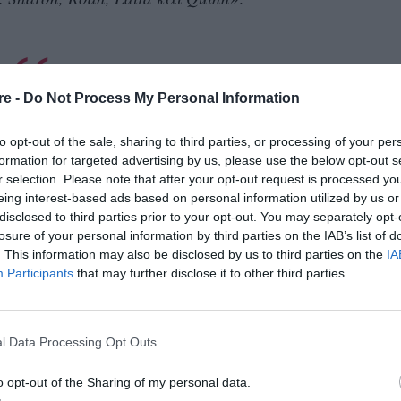
re -
Do Not Process My Personal Information
αδερφός μου. Πέθανε, μετά από μια μακρά
αλήνη. Sharon, Roan, Laird και Quinn».
to opt-out of the sale, sharing to third parties, or processing of your per
Γρήγορη
ιστα είχαν συμπρωταγωνιστήσει στη «
formation for targeted advertising by us, please use the below opt-out s
r selection. Please note that after your opt-out request is processed y
μπούτο του στη μεγάλη οθόνη το είχε κάνει
eing interest-based ads based on personal information utilized by us or
End of the Night
νία «
» (1990), σε σκηνοθεσία
disclosed to third parties prior to your opt-out. You may separately opt-
losure of your personal information by third parties on the IAB’s list of
λοί ακόμα ρόλοι, και στον κινηματογράφο αλλά
. This information may also be disclosed by us to third parties on the
IA
CSI: Μαϊάμι
Τόλμη και Γοητεία
ως «
» και «
».
Participants
that may further disclose it to other third parties.
ρα παιδιά της οικογένειας. Δεν είναι ο
του που φεύγει από τη ζωή. Ένας ακόμα
l Data Processing Opt Outs
ck
2023
, είχε πεθάνει το
από καρδιακή
o opt-out of the Sharing of my personal data.
μωρό
σει το
του από «
πολυοργανική