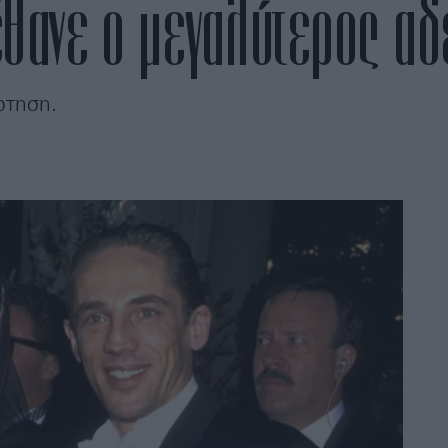
έθανε ο μεγαλύτερος α
ρτηση.