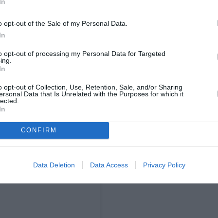
In
Kelly
ία ακόμα αδερφή, την
.
o opt-out of the Sale of my Personal Data.
on Stone:
In
to opt-out of processing my Personal Data for Targeted
ing.
In
o opt-out of Collection, Use, Retention, Sale, and/or Sharing
ersonal Data that Is Unrelated with the Purposes for which it
lected.
In
CONFIRM
Data Deletion
Data Access
Privacy Policy