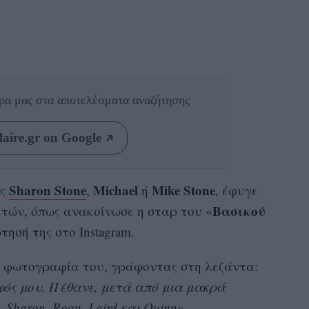
θρα μας
στα αποτελέσματα αναζήτησης
aire.gr on Google
Sharon Stone
Michael
Mike Stone
ης
,
ή
, έφυγε
Βασικού
 ετών, όπως ανακοίνωσε η σταρ του «
τησή της στο Instagram.
 φωτογραφία του, γράφοντας στη λεζάντα:
ρφός μου. Πέθανε, μετά από μια μακρά
Sharon, Roan, Laird και Quinn
».