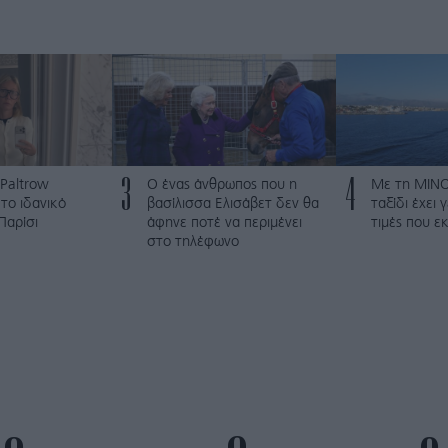
3
4
Paltrow
Ο ένας άνθρωπος που η
Με τη MINO
το ιδανικό
βασίλισσα Ελισάβετ δεν θα
ταξίδι έχει 
Παρίσι
άφηνε ποτέ να περιμένει
τιμές που 
στο τηλέφωνο