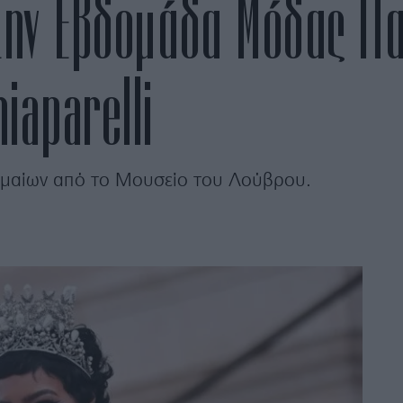
Στην Εβδομάδα Μόδας Πα
iaparelli
ιμαίων από το Μουσείο του Λούβρου.