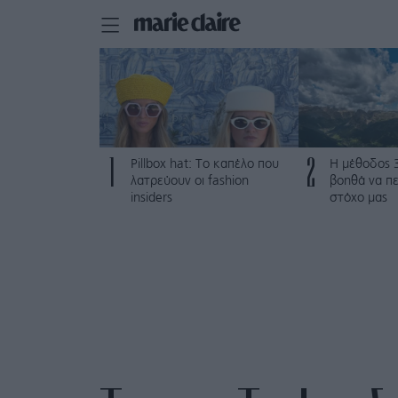
1
2
Pillbox hat: Το καπέλο που
Η μέθοδος 
λατρεύουν οι fashion
βοηθά να π
insiders
στόχο μας