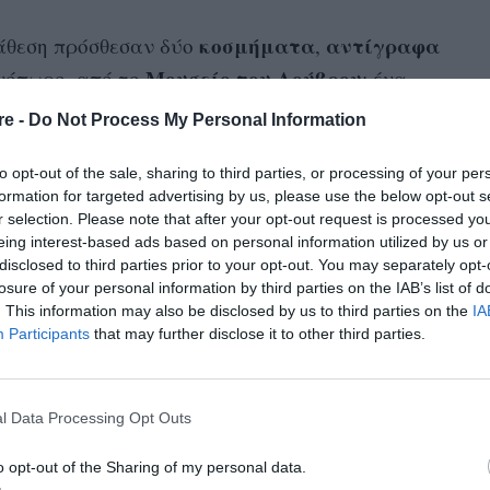
κοσμήματα
αντίγραφα
ιάθεση πρόσθεσαν δύο
,
Μουσείο του Λούβρου
ινόπωρο, από το
: ένα
τρας και πέρλες.
re -
Do Not Process My Personal Information
φορά στον ιστορικό οίκο, τον οποίο έχει
to opt-out of the sale, sharing to third parties, or processing of your per
εμφανίσεις της στο κόκκινο χαλί, όπως το
formation for targeted advertising by us, please use the below opt-out s
r selection. Please note that after your opt-out request is processed y
Χρυσές Σφαίρες
για τις
. Αν και για
μια άλλη
eing interest-based ads based on personal information utilized by us or
TIME100 Next gala
ο
, με μαύρο μπλέιζερ πάνω
disclosed to third parties prior to your opt-out. You may separately opt-
losure of your personal information by third parties on the IAB’s list of
Tom
 και no-top, είχε ποντάρει στην υπογραφή
. This information may also be disclosed by us to third parties on the
IA
Participants
that may further disclose it to other third parties.
lor:
l Data Processing Opt Outs
o opt-out of the Sharing of my personal data.