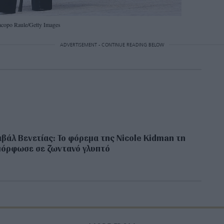
acopo Raule/Getty Images
ADVERTISEMENT - CONTINUE READING BELOW
βάλ Βενετίας: Το φόρεμα της Nicole Kidman τη
μόρφωσε σε ζωντανό γλυπτό