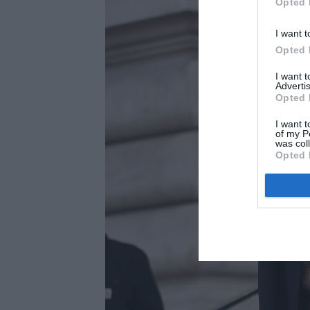
Opted 
I want t
Opted 
I want 
Advertis
Opted 
I want t
of my P
was col
Opted 