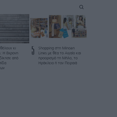
5
 θέλουν κι
Shopping στη Minoan
: Η 8χρονη
Lines με θέα το Αιγαίο και
κδίκησε από
προορισμό τη Μήλο, το
σίδα
Ηράκλειο ή τον Πειραιά
των