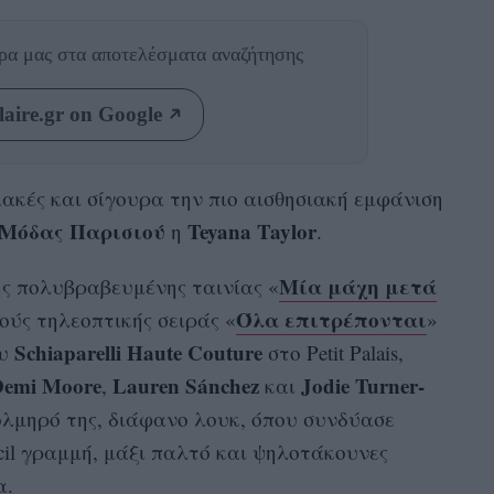
θρα μας
στα αποτελέσματα αναζήτησης
aire.gr on Google
ιακές και σίγουρα την πιο αισθησιακή εμφάνιση
Μόδας Παρισιού
Teyana Taylor
η
.
Μία μάχη μετά
ς πολυβραβευμένης ταινίας «
Όλα επιτρέπονται
ούς τηλεοπτικής σειράς «
»
Schiaparelli Haute Couture
ου
στο Petit Palais,
emi Moore
Lauren Sánchez
Jodie Turner-
,
και
ολμηρό της, διάφανο λουκ, όπου συνδύασε
il γραμμή, μάξι παλτό και ψηλοτάκουνες
α.