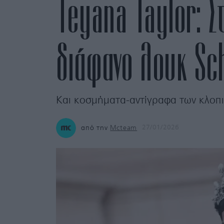
Teyana Taylor: 
διάφανο λουκ Sch
Και κοσμήματα-αντίγραφα των κλοπ
από την
Mcteam
27/01/2026