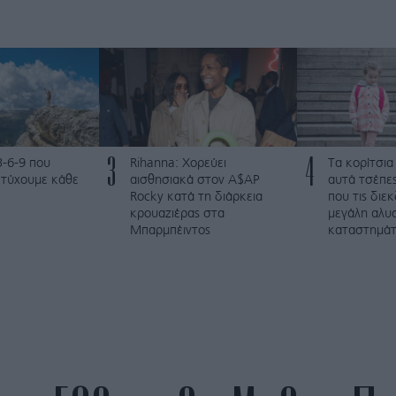
3
4
3-6-9 που
Rihanna: Χορεύει
Τα κορίτσια
ετύχουμε κάθε
αισθησιακά στον A$AP
αυτά τσέπες
Rocky κατά τη διάρκεια
που τις διε
κρουαζιέρας στα
μεγάλη αλυ
Μπαρμπέιντος
καταστημά