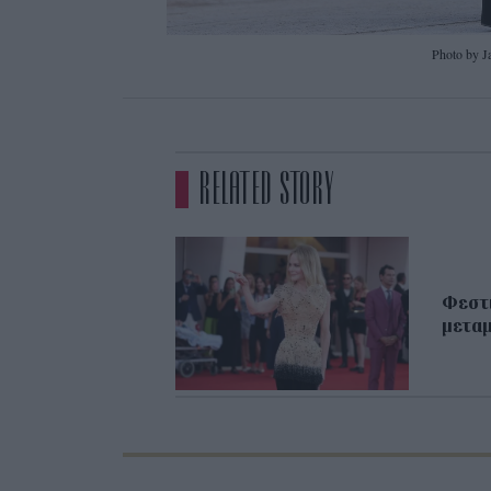
Photo by J
RELATED STORY
Φεστι
μετα