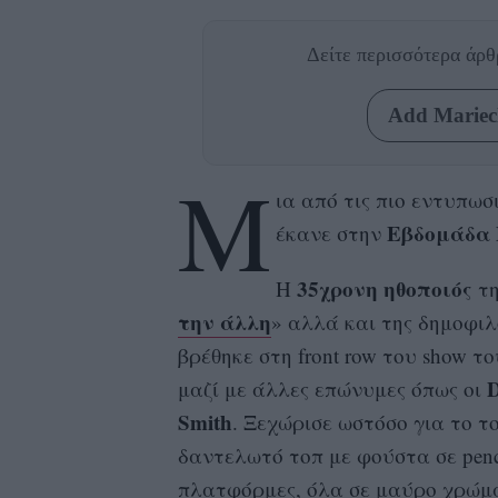
Δείτε περισσότερα άρ
Add Mariecl
Μ
ια από τις πιο εντυπωσ
Εβδομάδα 
έκανε στην
35χρονη ηθοποιός
H
τη
την άλλη
» αλλά και της δημοφιλ
βρέθηκε στη front row του show τ
D
μαζί με άλλες επώνυμες όπως οι
Smith
. Ξεχώρισε ωστόσο για το τ
δαντελωτό τοπ με φούστα σε penc
πλατφόρμες, όλα σε μαύρο χρώμ