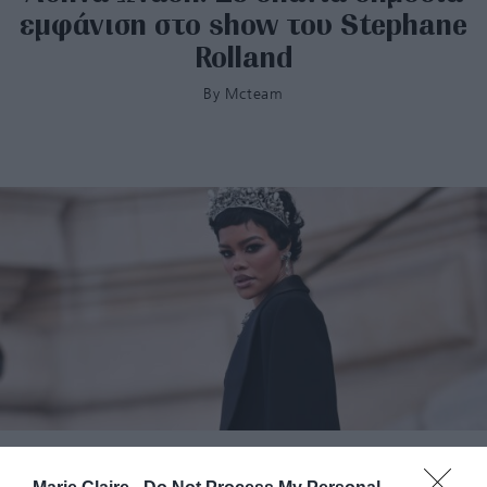
εμφάνιση στο show του Stephane
Rolland
By
Mcteam
Teyana Taylor: Στην Εβδομάδα Μόδας Παρισιού με