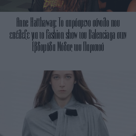
Anne Hatthaway: Το απρόσμενο σύνολο που
επέλεξε για το fashion show του Balenciaga στην
Εβδομάδα Μόδας του Παρισιού