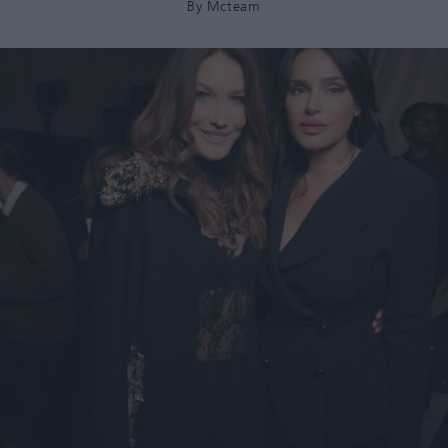
By
Mcteam