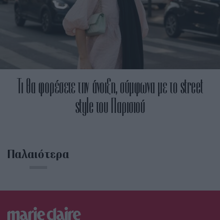
Τι θα φορέσετε την άνοιξη, σύμφωνα με το street
style του Παρισιού
Παλαιότερα