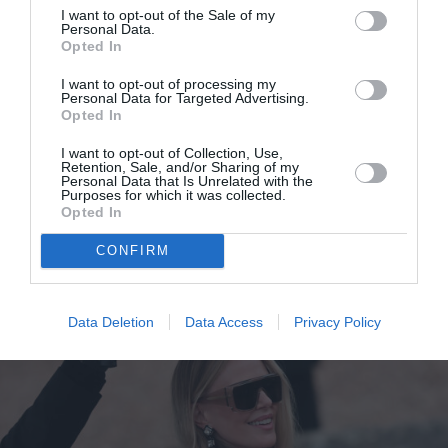
I want to opt-out of the Sale of my
Personal Data.
Opted In
I want to opt-out of processing my
Personal Data for Targeted Advertising.
Opted In
I want to opt-out of Collection, Use,
Retention, Sale, and/or Sharing of my
Personal Data that Is Unrelated with the
Purposes for which it was collected.
Nicole Kidman: Stylish εμφάνιση στο show του
Opted In
Chanel στο Παρίσι
CONFIRM
Data Deletion
Data Access
Privacy Policy