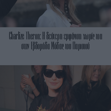
Charlize Theron: Η δεύτερη εμφάνιση χωρίς τοπ
στην Εβδομάδα Μόδας του Παρισιού