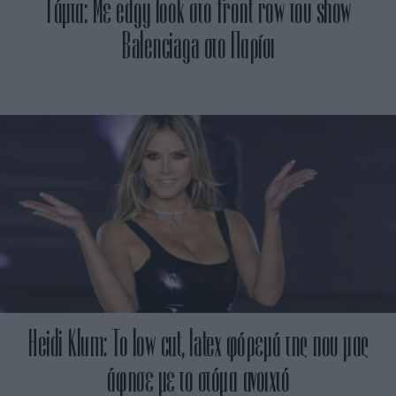
Τάμτα: Με edgy look στο front row του show
Balenciaga στο Παρίσι
Heidi Klum: To low cut, latex φόρεμά της που μας
άφησε με το στόμα ανοιχτό