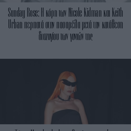
Sunday Rose: Η κόρη των Nicole Kidman και Keith
Urban περπατά στην πασαρέλα μετά την κατάθεση
διαζυγίου των γονιών της