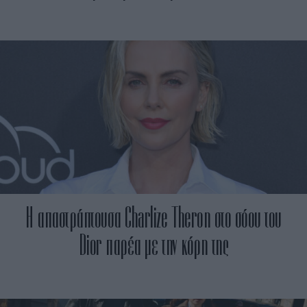
Η απαστράπτουσα Charlize Theron στο σόου του
Dior παρέα με την κόρη της