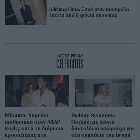
Adriana Lima: Ξανά στην πασαρέλα
έπειτα από 6 χρόνια απουσίας
MORE FROM
CELEBRITIES
Rihanna: Χορεύει
Sydney Sweeney:
αισθησιακά στον A$AP
Ποζάρει με λευκά
Rocky κατά τη διάρκεια
δαντελένια εσώρουχα για
κρουαζιέρας στα
νέα καμπάνια του brand