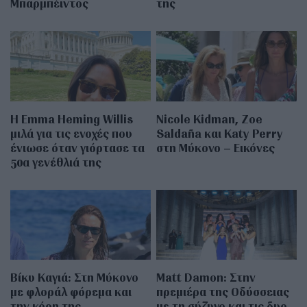
Μπαρμπέιντος
της
H Emma Heming Willis
Nicole Kidman, Zoe
μιλά για τις ενοχές που
Saldaña και Katy Perry
ένιωσε όταν γιόρτασε τα
στη Μύκονο – Εικόνες
50α γενέθλιά της
Βίκυ Καγιά: Στη Μύκονο
Matt Damon: Στην
με φλοράλ φόρεμα και
πρεμιέρα της Οδύσσειας
την κόρη της
με τη σύζυγο και τις δυο