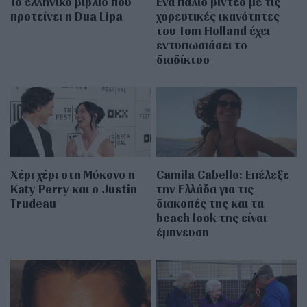
Το ελληνικό βιβλίο που
Ένα παλιό βίντεο με τις
προτείνει η Dua Lipa
χορευτικές ικανότητες
του Tom Holland έχει
εντυπωσιάσει το
διαδίκτυο
Χέρι χέρι στη Μύκονο η
Camila Cabello: Επέλεξε
Katy Perry και ο Justin
την Ελλάδα για τις
Trudeau
διακοπές της και τα
beach look της είναι
έμπνευση