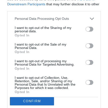
Downstream Participants
that may further disclose it to other
third parties.
Personal Data Processing Opt Outs
Η δημοσίευση κοινοποιήθηκε από το χρήστη Just Jared (@justjared)
I want to opt-out of the Sharing of my
personal data.
Opted In
Kidman
Όσο βρισκόταν στο αεροδρόμιο, η
I want to opt-out of the Sale of my
φαινόταν εξαιρετικά χαρούμενη και πολύ
Personal Data.
Opted In
ανανεωμένη. Τα ογκώδη μαλλιά της
I want to opt-out of processing my
εναρμονίζονταν άψογα με το πουκάμισο που
Personal Data for Targeted Advertising.
Opted In
φορούσε από τον οίκο
Chanel
, γυαλιά ηλίου και
τσάντα πάλι από το ίδιο brand, μιας και πλέον
I want to opt-out of Collection, Use,
Retention, Sale, and/or Sharing of my
ambassador
είναι επίσημη
του οίκου. Τα λευκά
Personal Data that Is Unrelated with the
Purposes for which it was collected.
sneakers
της ήταν η τέλεια πινελιά, καθώς είναι
Opted In
στη μόδα και εξαιρετικά πρακτικά για ταξίδια.
CONFIRM