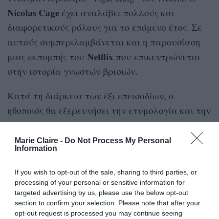
Nicolas Cage
έχει αναλάβει πολλούς και
διαφορετικούς ρόλους για το επόμενο έτος. Σε
αυτούς συμπεριλαμβάνεται και η παρουσίαση
Netflix
μιας εκπομπής του
που επικεντρώνεται
στην ιστορία γνωστών βρισιών.
Κατά τη διάρκεια των έξι επεισοδίων, ο
ηθοποιός θα εξερευνήσει την ετυμολογία και την
ιστορική σημασία των πιο γνωστών βρισιών,
όπως “shit” και “fuck”. Ο Cage θα συνομιλεί με
Marie Claire -
Do Not Process My Personal
Information
ειδικούς γλωσσολόγους για την ποπ κουλτούρα
και πώς αυτές οι “αμαρτωλές” λέξεις μπήκαν
If you wish to opt-out of the sale, sharing to third parties, or
στο λεξιλόγιό μας. Η εκπομπή θα έχει διάσημους
processing of your personal or sensitive information for
targeted advertising by us, please use the below opt-out
καλεσμένους, συμπεριλαμβανομένων των
section to confirm your selection. Please note that after your
κωμικών Sarah Silverman και Jim Jefferies,
opt-out request is processed you may continue seeing