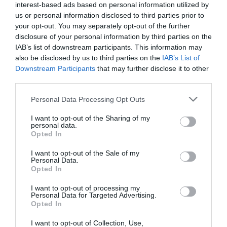
interest-based ads based on personal information utilized by
ηθοποιών Nick Offerman και Joel Kim Booster, και
us or personal information disclosed to third parties prior to
του καλλιτέχνη hip-hop Open Mike Eagle, μεταξύ
your opt-out. You may separately opt-out of the further
disclosure of your personal information by third parties on the
άλλων.
IAB’s list of downstream participants. This information may
also be disclosed by us to third parties on the
IAB’s List of
History of Swear Words
Το
θα είναι διαθέσιμο
Downstream Participants
that may further disclose it to other
στις 5 Ιανουαρίου. Μπορείς να παρακολουθήσεις
third parties.
το τρέιλερ παρακάτω.
Personal Data Processing Opt Outs
I want to opt-out of the Sharing of my
personal data.
Opted In
I want to opt-out of the Sale of my
Personal Data.
Opted In
I want to opt-out of processing my
Personal Data for Targeted Advertising.
Opted In
I want to opt-out of Collection, Use,