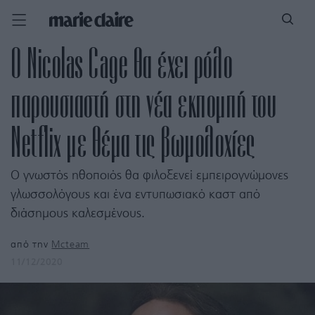
Ο Nicolas Cage θα έχει ρόλο
παρουσιαστή στη νέα εκπομπή του
Netflix με θέμα τις βωμολοχίες
Ο γνωστός ηθοποιός θα φιλοξενεί εμπειρογνώμονες
γλωσσολόγους και ένα εντυπωσιακό καστ από
διάσημους καλεσμένους.
από την
Mcteam
11/12/2020