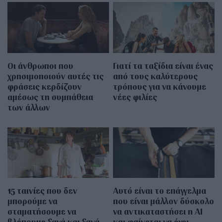
Οι άνθρωποι που
Γιατί τα ταξίδια είναι ένας
χρησιμοποιούν αυτές τις
από τους καλύτερους
φράσεις κερδίζουν
τρόπους για να κάνουμε
αμέσως τη συμπάθεια
νέες φιλίες
των άλλων
15 ταινίες που δεν
Αυτό είναι το επάγγελμα
μπορούμε να
που είναι μάλλον δύσκολο
σταματήσουμε να
να αντικαταστήσει η AI
βλέπουμε ξανά και ξανά
και φαίνεται να έχει