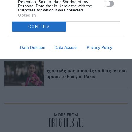
Retention, Sale, and/or Sharing of my
Personal Data that Is Unrelated with the
Purposes for which it was collected.
Opted In
ADVERTISEMENT - CONTINUE READING BELOW
CONFIRM
RELATED STORY
Data Deletion
Data Access
Privacy Policy
13 σειρές που μπορείς να δεις αν σου
άρεσε το Emily in Paris
MORE FROM
ART & LIFESTYLE