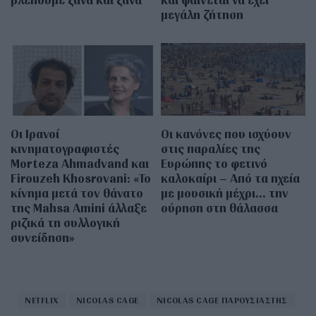
μεγάλη ζήτηση
Οι Ιρανοί
Οι κανόνες που ισχύουν
κινηματογραφιστές
στις παραλίες της
Morteza Ahmadvand και
Ευρώπης το φετινό
Firouzeh Khosrovani: «Το
καλοκαίρι – Από τα ηχεία
κίνημα μετά τον θάνατο
με μουσική μέχρι… την
της Mahsa Amini άλλαξε
ούρηση στη θάλασσα
ριζικά τη συλλογική
συνείδηση»
NETFLIX
NICOLAS CAGE
NICOLAS CAGE ΠΑΡΟΥΣΙΑΣΤΗΣ