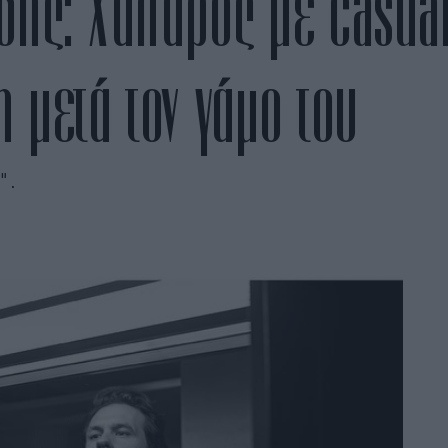
δης: Χαλαρός με casual
 μετά τον γάμο του
".