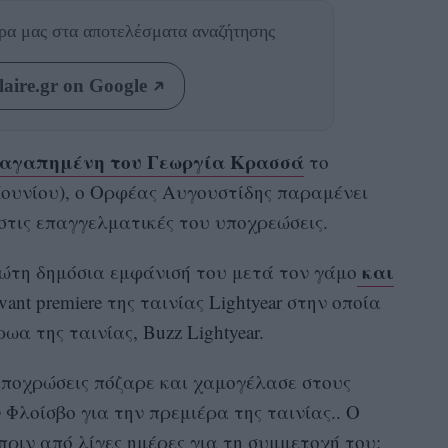
θρα μας
στα αποτελέσματα αναζήτησης
aire.gr on Google
 αγαπημένη του Γεωργία Κρασσά
το
Ιουνίου), ο Ορφέας Αυγουστίδης παραμένει
στις επαγγελματικές του υποχρεώσεις.
και
ρώτη δημόσια εμφάνισή του μετά τον γάμο
ant premiere της ταινίας Lightyear στην οποία
ωα της ταινίας, Buzz Lightyear.
αποχρώσεις πόζαρε και χαμογέλασε στους
λοίσβο για την πρεμιέρα της ταινίας.. Ο
a πριν από λίγες ημέρες για τη συμμετοχή του: