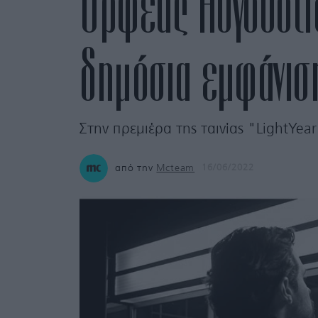
Ορφέας Αυγουστί
δημόσια εμφάνιση
Στην πρεμιέρα της ταινίας "LightYear
από την
Mcteam
16/06/2022