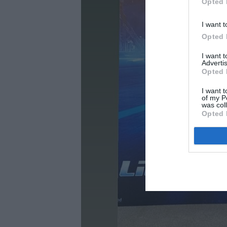
Opted 
I want t
Opted 
I want 
Advertis
Opted 
I want t
of my P
was col
Opted 