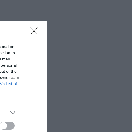
sonal or
ection to
ou may
 personal
out of the
 downstream
B’s List of