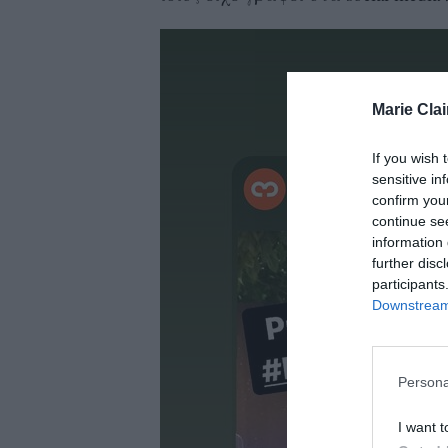
Marie Clai
If you wish 
sensitive in
confirm you
continue se
information 
further disc
participants
Downstream 
Persona
I want t