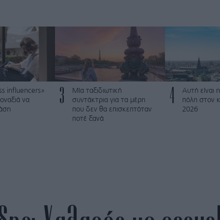
3
4
ss influencers»
Μία ταξιδιωτική
Αυτή είναι η
οναξιά να
συντάκτρια για τα μέρη
πόλη στον κ
τάση
που δεν θα επισκεπτόταν
2026
ποτέ ξανά