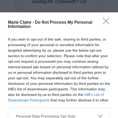
Marie Claire -
Do Not Process My Personal
Information
If you wish to opt-out of the sale, sharing to third parties, or
processing of your personal or sensitive information for
targeted advertising by us, please use the below opt-out
section to confirm your selection. Please note that after your
opt-out request is processed you may continue seeing
interest-based ads based on personal information utilized by
us or personal information disclosed to third parties prior to
your opt-out. You may separately opt-out of the further
disclosure of your personal information by third parties on the
IAB’s list of downstream participants. This information may
Instagram.com/@gwynethpaltrow
also be disclosed by us to third parties on the
IAB’s List of
Η Paltrow και ο Brad Falchuk γνωρίστηκαν για
Downstream Participants
that may further disclose it to other
third parties.
πρώτη φορά το 2010 κατά τη διάρκεια της guest
εμφάνισης της ηθοποιού στο Glee. Το ζευγάρι
Personal Data Processing Opt Outs