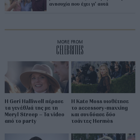
ανησυχία που έχει γι’ αυτά
MORE FROM
CELEBRITIES
Η Geri Halliwell πέρασε
Η Kate Moss υιοθέτησε
τα γενέθλιά της με τη
τo accessory-maxxing
Meryl Streep – Τα video
και συνδύασε δύο
από το party
τσάντες Hermès