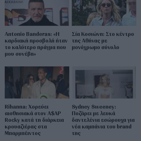
Antonio Banderas: «Η
Σία Κοσιώνη: Στο κέντρο
καρδιακή προσβολή ήταν
της Αθήνας με
το καλύτερο πράγμα που
μονόχρωμο σύνολο
μου συνέβη»
Rihanna: Χορεύει
Sydney Sweeney:
αισθησιακά στον A$AP
Ποζάρει με λευκά
Rocky κατά τη διάρκεια
δαντελένια εσώρουχα για
κρουαζιέρας στα
νέα καμπάνια του brand
Μπαρμπέιντος
της