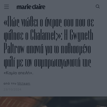
«Πώς νιώθει ο άντρας σου που σε
φίλησε ο Chalamet;»: Η Gwyneth
Paltrow απαντά για το παθιασμένο
φιλί με τον συμπρωταγωνιστή της
«Καμία απειλή».
από την
Mcteam
23/10/2024