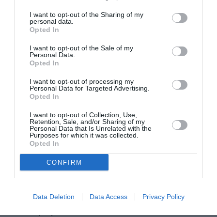
άρχισε να βγαίνει το 2014 μετά τον χωρισμό της
I want to opt-out of the Sharing of my
personal data.
Paltrow από τον πρώην σύζυγό της και frontman
Opted In
των Coldplay, Chris Martin. Το 2018, η ηθοποιός
I want to opt-out of the Sale of my
παντρεύτηκε τον Falchuk σε μια τελετή γεμάτη
Personal Data.
Opted In
αστέρια στο Hamptons.
I want to opt-out of processing my
Personal Data for Targeted Advertising.
Timothee Chalamet,
Kαι ο
όμως, είναι
Opted In
ερωτευμένος εκτός οθόνης. Στις αρχές του 2023,
I want to opt-out of Collection, Use,
ο πρωταγωνιστής του Dune άρχισε να βγαίνει με
Retention, Sale, and/or Sharing of my
Personal Data that Is Unrelated with the
Purposes for which it was collected.
την ριάλιτι σταρ που έγινε μεγιστάνας του
Opted In
μακιγιάζ Kylie Jenner. Αν οι πρόσφατες αναφορές
CONFIRM
είναι σωστές, το ζευγάρι φαίνεται να συνεχίζει
να είναι μαζί και πρόσφατα εθεάθησαν να
απολαμβάνουν ένα ραντεβού για δείπνο στη
Data Deletion
Data Access
Privacy Policy
Νέα Υόρκη.