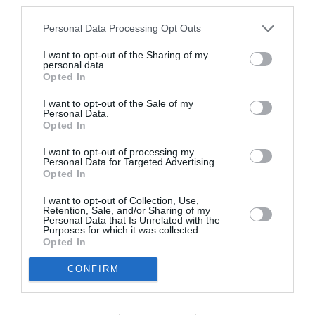
third parties.
A post shared by Julia Roberts (@juliaroberts)
Personal Data Processing Opt Outs
I want to opt-out of the Sharing of my
personal data.
Από την εκδήλωση, όπου παραβρέθηκαν και οι
Opted In
Jack Black, Kathreyn Hahn και Jason Bateman,
I want to opt-out of the Sale of my
Personal Data.
συγκεντρώθηκαν γύρω στα 30 εκ. δολάρια, και
Opted In
στο πλαίσιό της έγινε σαφής η ανάγκη να
I want to opt-out of processing my
ηττηθεί στις επερχόμενες προεδρικές εκλογές ο
Personal Data for Targeted Advertising.
Opted In
Donald Trump.
I want to opt-out of Collection, Use,
Retention, Sale, and/or Sharing of my
Παρακάτω μπορείτε να δείτε το look της Julia
Personal Data that Is Unrelated with the
Purposes for which it was collected.
Roberts και την πόζα με τον καλό της φίλο
Opted In
George Clooney:
CONFIRM