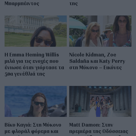
Μπαρμπέιντος
της
H Emma Heming Willis
Nicole Kidman, Zoe
μιλά για τις ενοχές που
Saldaña και Katy Perry
ένιωσε όταν γιόρτασε τα
στη Μύκονο – Εικόνες
50α γενέθλιά της
Βίκυ Καγιά: Στη Μύκονο
Matt Damon: Στην
με φλοράλ φόρεμα και
πρεμιέρα της Οδύσσειας