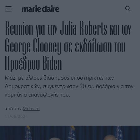
Reunion για την Julia Roberts και τον
George Clooney σε εκδήλωση του
Προέδρου Biden
Μαζί με άλλους διάσημους υποστηρικτές των
Δημοκρατικών, συγκέντρωσαν 30 εκ. δολάρια για την
καμπάνια επανεκλογής του.
από την
Mcteam
17/06/2024