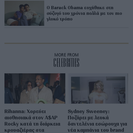
Ο Barack Obama ευχήθηκε στη
σύζυγό του χρόνια πολλά με τον πιο
γλυκό τρόπο
MORE FROM
CELEBRITIES
Rihanna: Χορεύει
Sydney Sweeney:
αισθησιακά στον A$AP
Ποζάρει με λευκά
Rocky κατά τη διάρκεια
δαντελένια εσώρουχα για
κρουαζιέρας στα
νέα καμπάνια του brand