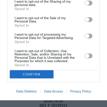
I want to opt-out of the Sharing of my
by=rrevi
personal data.
Opted In
I want to opt-out of the Sale of my
Personal Data.
Opted In
ADVERTISEMENT - CONTINUE READING BELOW
I want to opt-out of processing my
Personal Data for Targeted Advertising.
Opted In
RELATED STORY
I want to opt-out of Collection, Use,
Retention, Sale, and/or Sharing of my
Personal Data that Is Unrelated with the
Purposes for which it was collected.
Ποιους άνδρες κοιτούν πλέον οι
Opted In
γυναίκες; Oι WAGS είναι πασέ: Ήρθαν
οι TWAGS
CONFIRM
Data Deletion
Data Access
Privacy Policy
MORE FROM