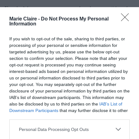
Στη λεζάντα της φωτογραφίας έγραφε: “Αυτή η
φωτογραφία με κάνει να θυμάμαι τις ώρες που
Marie Claire -
Do Not Process My Personal
Information
ήμουν μόνη με τα 2 παιδιά μου στην κοιλιά μου
να μιλάμε και να περιμένουμε με αγωνία να
If you wish to opt-out of the sale, sharing to third parties, or
συναντηθούμε! Είναι λίγες ώρες πριν τα φέρω
processing of your personal or sensitive information for
targeted advertising by us, please use the below opt-out
στον κόσμο, μια μέρα σαν σήμερα…. μπορεί να
section to confirm your selection. Please note that after your
μην είμαι όμορφη μπορεί να είμαι τεράστια
opt-out request is processed you may continue seeing
interest-based ads based on personal information utilized by
μπορεί να μην χαμογελάω μπορεί να έχω όρους
us or personal information disclosed to third parties prior to
στα χέρια μου όμως θέλω να πω σε όλες τις
your opt-out. You may separately opt-out of the further
μανούλες , και κυρίως σε αυτές που ζορίστηκαν,
disclosure of your personal information by third parties on the
IAB’s list of downstream participants. This information may
η ζορίζονται αυτή τη στιγμή πως λίγες ώρες
also be disclosed by us to third parties on the
IAB’s List of
μετά από αυτή τη φώτο ξαναγεννήθηκα και εγώ
Downstream Participants
that may further disclose it to other
third parties.
και μόνο χαρά και ευτυχία ένοιωθα πια.”
Personal Data Processing Opt Outs
https://www.instagram.com/p/BYxaLpXFpyv/?taken-