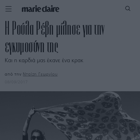
Η Ρούλα Ρέβη μίλησε για την
εγκυμοσύνη της
Και η καρδιά μας έκανε ένα κρακ
από την
Νταίζη Γεωργίου
08/09/2017