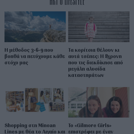
ART & LIFESTYLE
Η μέθοδος 3-6-9 που
Τα κορίτσια θέλουν κι
βοηθά να πετύχουμε κάθε
αυτά τσέπες: Η 8χρονη
στόχο μας
που τις διεκδίκησε από
μεγάλη αλυσίδα
καταστημάτων
Shopping στη Minoan
Το «Gilmore Girls»
Lines με θέα το Αιγαίο και
επιστρέφει με έναν