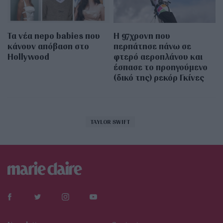
Τα νέα nepo babies που
Η 97χρονη που
κάνουν απόβαση στο
περπάτησε πάνω σε
Hollywood
φτερό αεροπλάνου και
έσπασε το προηγούμενο
(δικό της) ρεκόρ Γκίνες
TAYLOR SWIFT