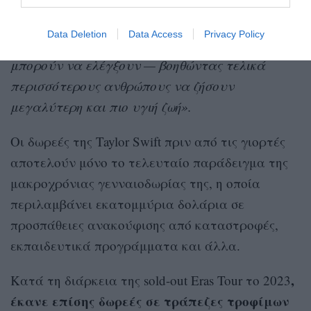
ανάγκη να φροντίζουν την καρδιά τους, να
ενισχύσουν τα προληπτικά μέτρα και να
Data Deletion
Data Access
Privacy Policy
βελτιώσουν τους παράγοντες κινδύνου που
μπορούν να ελέγξουν — βοηθώντας τελικά
περισσότερους ανθρώπους να ζήσουν
μεγαλύτερη και πιο υγιή ζωή».
Οι δωρεές της Taylor Swift πριν από τις γιορτές
αποτελούν μόνο το τελευταίο παράδειγμα της
μακροχρόνιας γενναιοδωρίας της, η οποία
περιλαμβάνει εκατομμύρια δολάρια σε
προσπάθειες ανακούφισης από καταστροφές,
εκπαιδευτικά προγράμματα και άλλα.
,
Κατά τη διάρκεια της sold-out Eras Tour το 2023
έκανε επίσης δωρεές σε τράπεζες τροφίμων