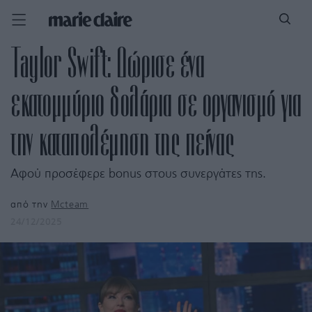
Taylor Swift: Δώρισε ένα
εκατομμύριο δολάρια σε οργανισμό για
την καταπολέμηση της πείνας
Αφού προσέφερε bonus στους συνεργάτες της.
από την
Mcteam
24/12/2025