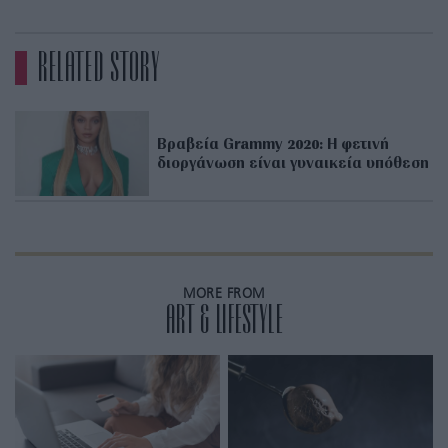
RELATED STORY
Βραβεία Grammy 2020: H φετινή
διοργάνωση είναι γυναικεία υπόθεση
MORE FROM
ART & LIFESTYLE