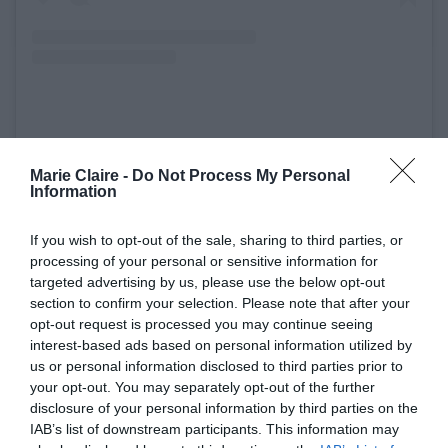
Η δημοσίευση κοινοποιήθηκε από το χρήστη Feeding America (@feedingamerica)
Marie Claire -
Do Not Process My Personal
Information
Σε ξεχωριστή ανακοίνωση, η AHA (American
Heart Association) δήλωσε ότι η τραγουδίστρια
If you wish to opt-out of the sale, sharing to third parties, or
processing of your personal or sensitive information for
δώρισε 1 εκατομμύριο δολάρια προς τιμήν του
targeted advertising by us, please use the below opt-out
πατέρα της, Scott Swift.
section to confirm your selection. Please note that after your
opt-out request is processed you may continue seeing
interest-based ads based on personal information utilized by
Η τραγουδίστεια είχε μιλήσει προηγουμένως για
us or personal information disclosed to third parties prior to
την εμπειρία του πατέρα της με καρδιαγγειακά
your opt-out. You may separately opt-out of the further
προβλήματα, κατά την πρώτη της εμφάνιση στο
disclosure of your personal information by third parties on the
IAB’s list of downstream participants. This information may
podcast του αρραβωνιαστικού της, Travis Kelce,