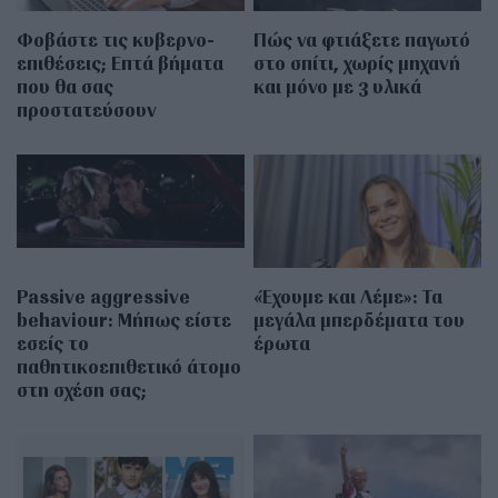
Φοβάστε τις κυβερνο-
Πώς να φτιάξετε παγωτό
επιθέσεις; Επτά βήματα
στο σπίτι, χωρίς μηχανή
που θα σας
και μόνο με 3 υλικά
προστατεύσουν
Passive aggressive
«Έχουμε και Λέμε»: Τα
behaviour: Μήπως είστε
μεγάλα μπερδέματα του
εσείς το
έρωτα
παθητικοεπιθετικό άτομο
στη σχέση σας;