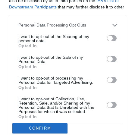
also be disclosed by us to third parties on the
IAB’s List of
New Heights, τον Αύγουστο, αποκαλύπτοντας
Downstream Participants
that may further disclose it to other
third parties.
ότι ο πατέρας της υποβλήθηκε σε επέμβαση στην
καρδιά κατά τη διάρκεια του καλοκαιριού.
Personal Data Processing Opt Outs
I want to opt-out of the Sharing of my
Σε δήλωσή της, η CEO της AHA, Nancy Brown,
personal data.
Opted In
τόνισε ότι η δωρεά της Swift
«θα δημιουργήσει
μόνιμη αλλαγή που ξεπερνά την οικονομική της
I want to opt-out of the Sale of my
Personal Data.
αξία».
Opted In
I want to opt-out of processing my
«Η εμπειρία της οικογένειάς της με
Personal Data for Targeted Advertising.
Opted In
καρδιαγγειακά προβλήματα είναι πολύ κοινή,
καθώς σχεδόν οι μισοί Αμερικανοί ενήλικες
I want to opt-out of Collection, Use,
Retention, Sale, and/or Sharing of my
Personal Data that Is Unrelated with the
πλήττονται»,
είπε η Brown.
«Η δέσμευσή της να
Purposes for which it was collected.
Opted In
υποστηρίξει τον πατέρα της θα
ευαισθητοποιήσει πολλούς ακόμα για την
CONFIRM