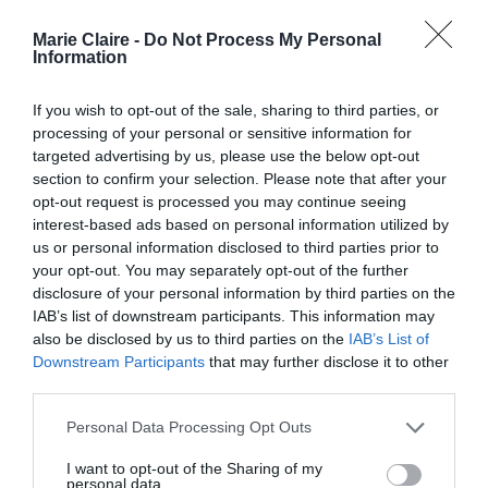
της, The Life of a Showgirl, αλλά και τη μεγάλη
Marie Claire -
Do Not Process My Personal
ανταπόκριση που σημείωσαν τα πρόσφατα
Information
projects της.
If you wish to opt-out of the sale, sharing to third parties, or
processing of your personal or sensitive information for
Όμως και στα προσωπικά της φαίνεται πως όλα
targeted advertising by us, please use the below opt-out
βαίνουν καλώς. Αρραβωνιάστηκε τον σύντροφό
section to confirm your selection. Please note that after your
της, Travis Kelce και ετοιμάζουν μαζί τον γάμο
opt-out request is processed you may continue seeing
interest-based ads based on personal information utilized by
τους και το γαμήλιο ταξίδι, που φήμες θέλουν
us or personal information disclosed to third parties prior to
να περιλαμβάνει και την Ελλάδα.
your opt-out. You may separately opt-out of the further
disclosure of your personal information by third parties on the
IAB’s list of downstream participants. This information may
also be disclosed by us to third parties on the
IAB’s List of
Downstream Participants
that may further disclose it to other
third parties.
Personal Data Processing Opt Outs
I want to opt-out of the Sharing of my
personal data.