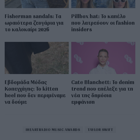
Fisherman sandals: Tα
Pillbox hat: Το καπέλο
ωραιότερα ζευγάρια για
που λατρεύουν οι fashion
το καλοκαίρι 2026
insiders
Εβδομάδα Μόδας
Cate Blanchett: Το denim
Κοπεγχάγης: Το kitten
trend που επέλεξε για τη
heel που δεν περιμέναμε
νέα της δημόσια
να δούμε
εμφάνιση
IHEARTRADIO MUSIC AWARDS
TAYLOR SWIFT