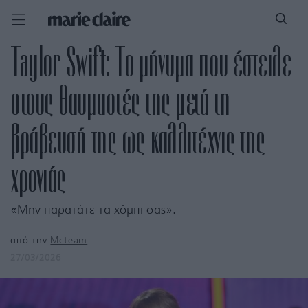
Taylor Swift: Το μήνυμα που έστειλε
στους θαυμαστές της μετά τη
βράβευσή της ως καλλιτέχνις της
χρονιάς
«Μην παρατάτε τα χόμπι σας».
από την
Mcteam
27/03/2026