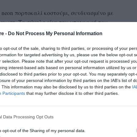
 neon πορτοκαλί κοστούμι, συνδυασμένο με
χρωση. Το σύνολο είχε την υπογραφή του
Tom Ford
και ολοκληρώθηκε με αλυσίδα στον
re -
Do Not Process My Personal Information
ετό γυαλιών.
to opt-out of the sale, sharing to third parties, or processing of your per
σου εντυπωσιακή με ένα neon πορτοκαλί halter
formation for targeted advertising by us, please use the below opt-out s
r selection. Please note that after your opt-out request is processed y
ε ασορτί παπούτσια και τη χρυσή Stardust
eing interest-based ads based on personal information utilized by us or
ntine. Τα μαλλιά της ήταν πιασμένα σε ένα
disclosed to third parties prior to your opt-out. You may separately opt-
losure of your personal information by third parties on the IAB’s list of
. This information may also be disclosed by us to third parties on the
IA
Participants
that may further disclose it to other third parties.
l Data Processing Opt Outs
o opt-out of the Sharing of my personal data.