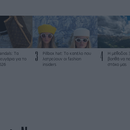
3
4
andals: Tα
Pillbox hat: Το καπέλο που
Η μέθοδος 
ευγάρια για το
λατρεύουν οι fashion
βοηθά να π
026
insiders
στόχο μας