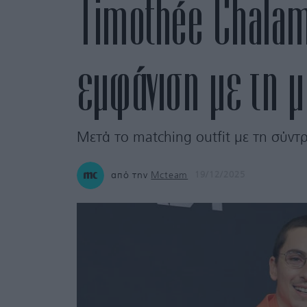
Timothée Chalame
εμφάνιση με τη μ
Μετά το matching outfit με τη σύντ
από την
Mcteam
19/12/2025