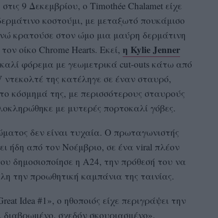
στις 9 Δεκεμβρίου, ο Timothée Chalamet είχε
δερμάτινο κοστούμι, με μεταξωτό πουκάμισο
 ενώ κρατούσε στον ώμο μια μαύρη δερμάτινη
η Kylie Jenner
τον οίκο Chrome Hearts. Εκεί,
καλί φόρεμα με γεωμετρικά cut-outs κάτω από
 V ντεκολτέ της κατέληγε σε έναν σταυρό,
το κόσμημά της, με περισσότερους σταυρούς
ολοκληρώθηκε με μυτερές πορτοκαλί γόβες.
ώματος δεν είναι τυχαία. Ο πρωταγωνιστής
ι ήδη από τον Νοέμβριο, σε ένα viral πλέον
που δημοσιοποίησε η A24, την πρόθεσή του να
όλη την προωθητική καμπάνια της ταινίας.
at Idea #1», ο ηθοποιός είχε περιγράψει την
 διαβρωμένο, σχεδόν σκουριασμένο»,