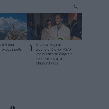
5
3-6-9 που
Rihanna: Χορεύει
ετύχουμε κάθε
αισθησιακά στον A$AP
Rocky κατά τη διάρκεια
κρουαζιέρας στα
Μπαρμπέιντος