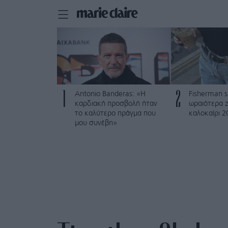
1
2
Antonio Banderas: «Η
Fisherman s
καρδιακή προσβολή ήταν
ωραιότερα ζ
το καλύτερο πράγμα που
καλοκαίρι 2
μου συνέβη»