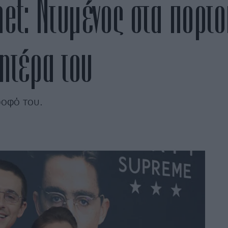
t: Ντυμένος στα πορτο
ητέρα του
ροφό του.