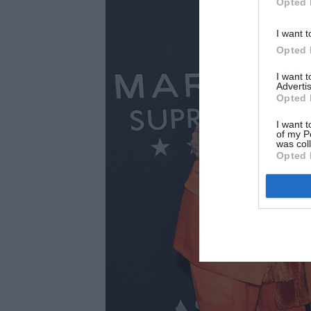
Opted 
I want t
Opted 
I want 
Advertis
Opted 
I want t
of my P
was col
Opted 