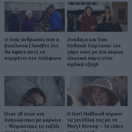
Ο ένας άνθρωπος που η
Zendaya και Tom
βασίλισσα Ελισάβετ δεν
Holland: Γιόρτασαν τον
θα άφηνε ποτέ να
γάμο τους με ένα άκρως
περιμένει στο τηλέφωνο
ιδιωτικό πάρτι στην
αγγλική εξοχή
Ήταν 26 ετών και
Η Geri Halliwell πέρασε
διαγνώστηκε με καρκίνο
τα γενέθλιά της με τη
– Μοιράστηκε το ταξίδι
Meryl Streep – Τα video