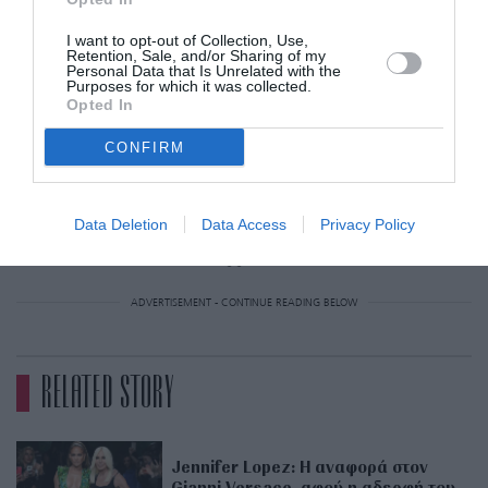
I want to opt-out of Collection, Use,
Retention, Sale, and/or Sharing of my
Personal Data that Is Unrelated with the
Purposes for which it was collected.
Opted In
CONFIRM
Data Deletion
Data Access
Privacy Policy
@gigihadid
ADVERTISEMENT - CONTINUE READING BELOW
RELATED STORY
Jennifer Lopez: Η αναφορά στον
Gianni Versace, αφού η αδερφή του