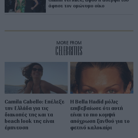
άφησε τον ομώνυμο οίκο
MORE FROM
CELEBRITIES
Camila Cabello: Επέλεξε
Η Bella Hadid μόλις
την Ελλάδα για τις
επιβεβαίωσε ότι αυτή
διακοπές της και τα
είναι το πιο κομψή
beach look της είναι
απόχρωση ξανθού για το
έμπνευση
φετινό καλοκαίρι