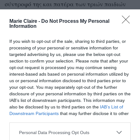
σύντροφό της και πατέρα των τριών παιδιών
της, Πέτρο Κωστόπουλο, η Τζένη Μπαλατσινού
Marie Claire -
Do Not Process My Personal
δεν θέλησε να μπει σε λεπτομέρειες. «Όταν έχεις
Information
τρία παιδιά και είσαι σε δημόσια θέα, τα εν οίκω
μη εν δήμω. Αρκεί που ξέρουμε εγώ κι εκείνος.
If you wish to opt-out of the sale, sharing to third parties, or
processing of your personal or sensitive information for
Κρατάω μόνο τις καλές στιγμές από τα είκοσι
targeted advertising by us, please use the below opt-out
χρόνια που είμαστε μαζί και το ότι υπάρχει
section to confirm your selection. Please note that after your
opt-out request is processed you may continue seeing
καλή πρόθεση για τα παιδιά και από τις δύο
interest-based ads based on personal information utilized by
πλευρές. Δεν ήταν όλα τέλεια με τον Πέτρο».
us or personal information disclosed to third parties prior to
your opt-out. You may separately opt-out of the further
Ο Βασίλης Κικίλιας μίλησε με τα πιο
disclosure of your personal information by third parties on the
IAB’s list of downstream participants. This information may
τρυφερά λόγια για τη γυναίκα της
also be disclosed by us to third parties on the
IAB’s List of
Downstream Participants
that may further disclose it to other
ζωής του
third parties.
Personal Data Processing Opt Outs
Στην εκπομπή παρενέβη και ο σύζυγός της,