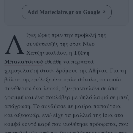
Add Marieclaire.gr on Google
Λ
ίγες ώρες πριν την προβολή της
συνέντευξής της στον Νίκο
Τζένη
Χατζηνικολάου, η
Μπαλατσινού
εθεάθη να περπατά
χαμογελαστή στους δρόμους της Αθήνας. Για τη
βόλτα της επέλεξε ένα απλό σύνολο, το οποίο
συνέθεταν ένα λευκό, τζιν παντελόνι σε ίσια
γραμμή και ένα πουλόβερ με ψηλό λαιμό σε μπεζ
απόχρωση. Το συνδύασε με μαύρα παπούτσια
και αξεσουάρ, ενώ είχε τα μαλλιά της ίσια στο
κομψό κοντό καρέ που υιοθέτησε πρόσφατα, που
αποτελεί μία από τις δημοφιλέστερες τάσεις της