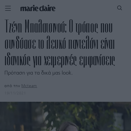
Τζένη Μπαλατσινού: O τρόπος που
συνδύασε το λευκό παντελόνι είναι
ιδανικός για χειμερινές εμφανίσεις
Πρόταση για τα δικά μας look.
από την
Mcteam
19/11/2021