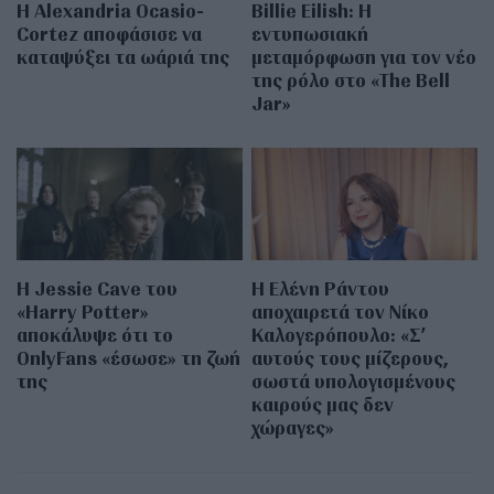
Η Alexandria Ocasio-
Billie Eilish: Η
Cortez αποφάσισε να
εντυπωσιακή
καταψύξει τα ωάριά της
μεταμόρφωση για τον νέο
της ρόλο στο «The Bell
Jar»
Η Jessie Cave του
Η Ελένη Ράντου
«Harry Potter»
αποχαιρετά τον Νίκο
αποκάλυψε ότι το
Καλογερόπουλο: «Σ’
OnlyFans «έσωσε» τη ζωή
αυτούς τους μίζερους,
της
σωστά υπολογισμένους
καιρούς μας δεν
χώραγες»