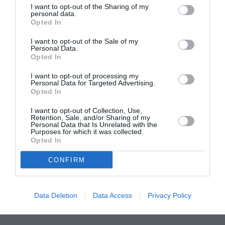
υπουργός Τουρισμού, Βασίλης Κικίλιας, ο οποίος
I want to opt-out of the Sharing of my
personal data.
μίλησε πολύ τρυφερά για την γυναίκα της ζωής
Opted In
του και τόνισε ιδιαίτερα το γεγονός ότι
I want to opt-out of the Sale of my
Personal Data.
πρόκειται για έναν άνθρωπο που δίνει αγάπη
Opted In
όχι μόνο στα παιδιά της αλλά και σε όλους τους
I want to opt-out of processing my
ανθρώπους της. Έκανε ειδική αναφορά στην
Personal Data for Targeted Advertising.
Opted In
οργανωτικότητα, την επιμονή και την
μεθοδικότητά της, ενώ δεν δίστασε να την
I want to opt-out of Collection, Use,
Retention, Sale, and/or Sharing of my
Personal Data that Is Unrelated with the
ευχαριστήσει δημόσια για το βήμα που έκανε
Purposes for which it was collected.
Opted In
όπως τόνισε, πλάι και όχι πίσω, προκειμένου να
τον στηρίξει στην διαδρομή της καριέρας του.
CONFIRM
Ο χωρισμός κράτησε οκτώ μήνες αλλά
Data Deletion
Data Access
Privacy Policy
στο τέλος η αγάπη κερδίζει