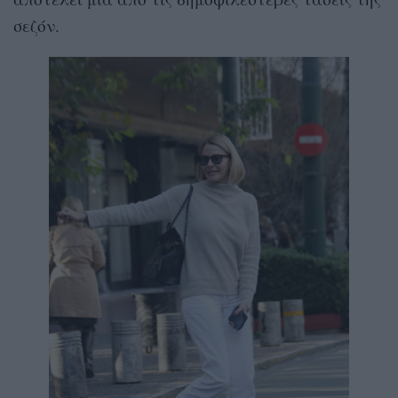
σεζόν.