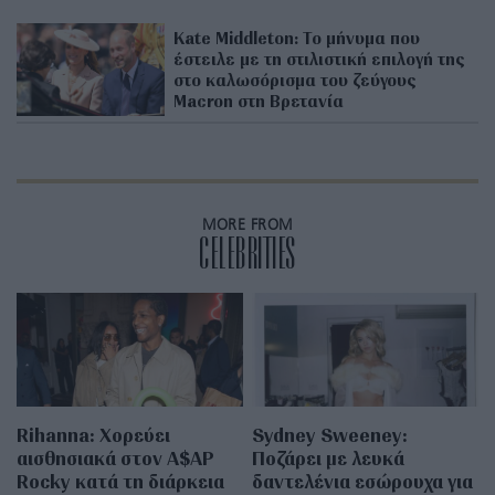
Kate Middleton: Το μήνυμα που
έστειλε με τη στιλιστική επιλογή της
στο καλωσόρισμα του ζεύγους
Macron στη Βρετανία
MORE FROM
CELEBRITIES
Rihanna: Χορεύει
Sydney Sweeney:
αισθησιακά στον A$AP
Ποζάρει με λευκά
Rocky κατά τη διάρκεια
δαντελένια εσώρουχα για