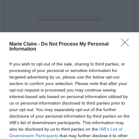
A post shared by Gala (@galafr)
O Μικ Τζάγκερ με τη σύζυγό του Μέλανι
Marie Claire -
Do Not Process My Personal
Information
Χάμρικ, o Χιου Γκραντ, η Σαρλότ Γκενσμπούρ η
γαλλικής καταγωγής πρωταγωνίστρια του Sex
If you wish to opt-out of the sale, sharing to third parties, or
processing of your personal or sensitive information for
Education, Έμμα Μάκι, η ηθοποιός Καρόλ
targeted advertising by us, please use the below opt-out
Μπουκέ και o επιχειρηματίας Μπερνάρ Αρνό
section to confirm your selection. Please note that after your
ήταν μερικοί από τους 150 καλεσμένους του
opt-out request is processed you may continue seeing
interest-based ads based on personal information utilized by
Προέδρου στο επίσημο δείπνο, ενώ το χώρο του
us or personal information disclosed to third parties prior to
ποδοσφαίρου εκπροσώπησαν οι Ντιντιέ
your opt-out. You may separately opt-out of the further
disclosure of your personal information by third parties on the
Ντρογκμπά και Αρσέν Βενγκέρ.
IAB’s list of downstream participants. This information may
also be disclosed by us to third parties on the
IAB’s List of
Χιου Γκραντ
Ο
μιλώντας στο BFMTV για τις
Downstream Participants
that may further disclose it to other