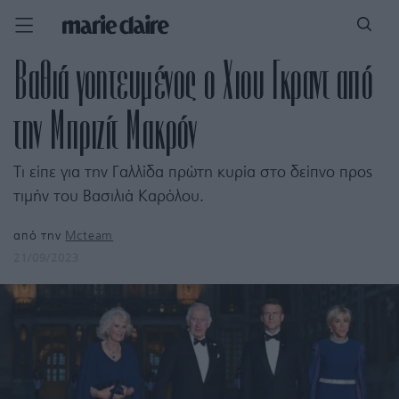
Βαθιά γοητευμένος ο Χιου Γκραντ από
την Μπριζίτ Μακρόν
Τι είπε για την Γαλλίδα πρώτη κυρία στο δείπνο προς
τιμήν του Βασιλιά Καρόλου.
από την
Mcteam
21/09/2023