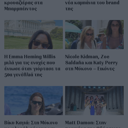
κρουαζιέρας στα
νέα καμπάνια του brand
Μπαρμπέιντος
της
H Emma Heming Willis
Nicole Kidman, Zoe
μιλά για τις ενοχές που
Saldaña και Katy Perry
ένιωσε όταν γιόρτασε τα
στη Μύκονο – Εικόνες
50α γενέθλιά της
Βίκυ Καγιά: Στη Μύκονο
Matt Damon: Στην