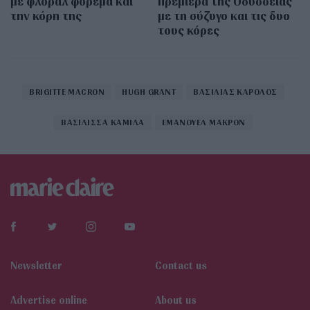
με φλοράλ φόρεμα και
πρεμιέρα της Οδύσσειας
την κόρη της
με τη σύζυγο και τις δυο
τους κόρες
BRIGITTE MACRON
HUGH GRANT
ΒΑΣΙΛΙΑΣ ΚΑΡΟΛΟΣ
ΒΑΣΙΛΙΣΣΑ ΚΑΜΙΛΑ
ΕΜΑΝΟΥΕΛ ΜΑΚΡΟΝ
Newsletter
Contact us
Αdvertise online
About us