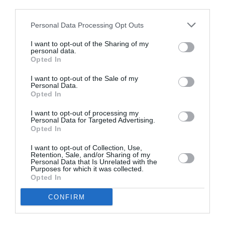
εντυπώσεις του από το δείπνο δήλωσε ότι η
third parties.
Μπριζίτ Μακρόν
ήταν «
πολύ γοητευτική,
Personal Data Processing Opt Outs
πάρα πολύ γοητευτική
» και ότι πραγματικά η
I want to opt-out of the Sharing of my
Γαλλία είναι τυχερή βρίσκεται στο πλευρό του
personal data.
Opted In
Προέδρου της μία τέτοια γυναίκα. Ο ηθοποιός,
I want to opt-out of the Sale of my
ωστόσο, αρνήθηκε να απαντήσει στην ερώτηση
Personal Data.
Opted In
του μέσου για το τι ακριβώς συζήτησαν με την
Μπριζίτ Μακρόν. Σε βίντεο που δόθηκε στη
I want to opt-out of processing my
Personal Data for Targeted Advertising.
δημοσιότητα, πάντως, κάθονται δίπλα και
Opted In
φαίνεται πως έχουν μία ευχάριστη συνομιλία.
I want to opt-out of Collection, Use,
Retention, Sale, and/or Sharing of my
Personal Data that Is Unrelated with the
Τόσο η
Μπριζίτ Μακρόν
, όσο και η Βασίλισσα
Purposes for which it was collected.
Opted In
Καμίλα ντύθηκαν στα μπλε, με την πρώτη να
έχει επιλέξει μια τουαλέτα με διαμαντένιες
CONFIRM
λεπτομέρειες στο γιακά και το λαιμό, με ασορτί