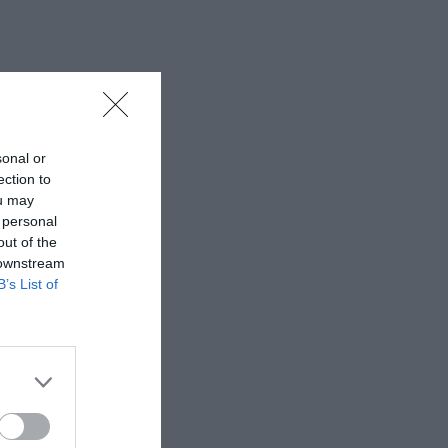
sonal or
ection to
ou may
 personal
out of the
 downstream
B’s List of