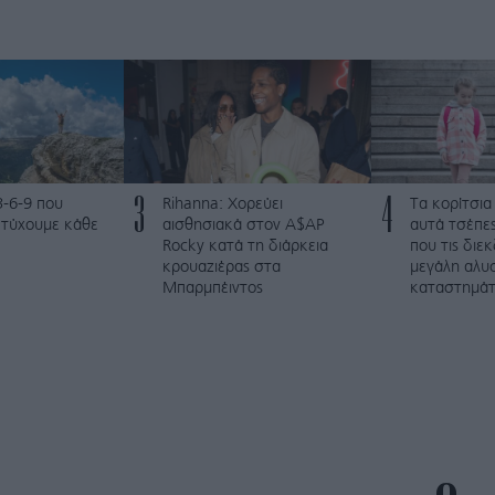
3
4
3-6-9 που
Rihanna: Χορεύει
Τα κορίτσια
ετύχουμε κάθε
αισθησιακά στον A$AP
αυτά τσέπες
Rocky κατά τη διάρκεια
που τις διε
κρουαζιέρας στα
μεγάλη αλυ
Μπαρμπέιντος
καταστημά