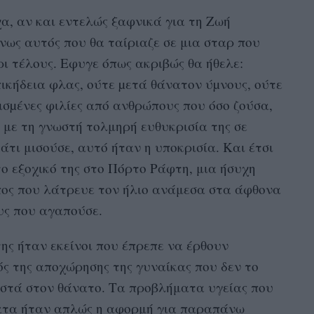
α, αν και εντελώς ξαφνικά για τη Ζωή
ως αυτός που θα ταίριαζε σε μια σταρ που
ρι τέλους. Eφυγε όπως ακριβώς θα ήθελε:
ικήδεια φλας, ούτε µετά θάνατον ύµνους, ούτε
σµένες φιλίες από ανθρώπους που όσο ζούσα,
ε με τη γνωστή τολμηρή ευθυκρισία της σε
τι μισούσε, αυτό ήταν η υποκρισία. Και έτσι
στο εξοχικό της στο Πόρτο Ράφτη, μια ήσυχη
ος που λάτρευε τον ήλιο ανάμεσα στα άφθονα
υς που αγαπούσε.
ης ήταν εκείνοι που έπρεπε να έρθουν
ός της αποχώρησης της γυναίκας που δεν το
οστά στον θάνατο. Τα προβλήματα υγείας που
φατα ήταν απλώς η αφορμή για παραπάνω