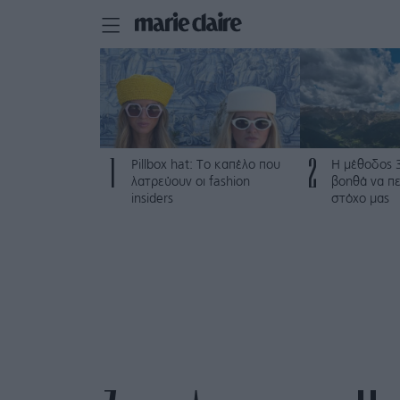
1
2
Pillbox hat: Το καπέλο που
Η μέθοδος 
λατρεύουν οι fashion
βοηθά να π
insiders
στόχο μας