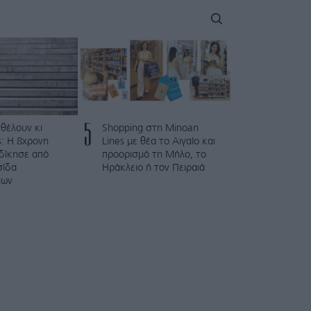
5
 θέλουν κι
Shopping στη Minoan
: Η 8χρονη
Lines με θέα το Αιγαίο και
κδίκησε από
προορισμό τη Μήλο, το
σίδα
Ηράκλειο ή τον Πειραιά
των