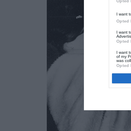
Opted 
I want t
Opted 
I want 
Advertis
Opted 
I want t
of my P
was col
Opted 