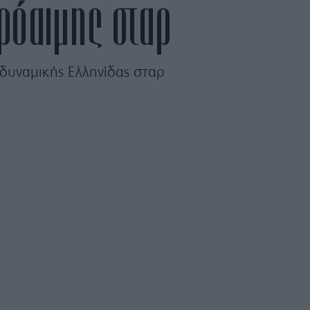
ρόαιμης σταρ
δυναμικής Ελληνίδας σταρ