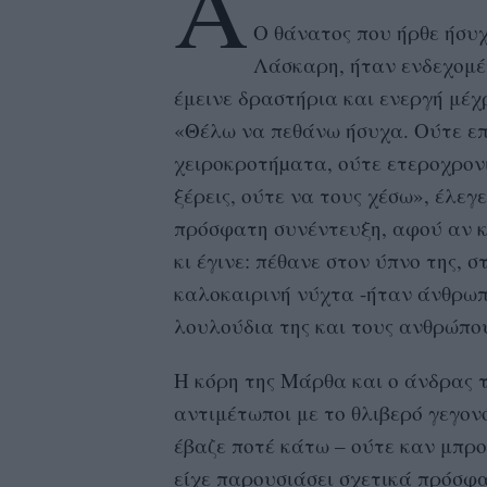
Α
Ο θάνατος που ήρθε ήσυχ
Λάσκαρη, ήταν ενδεχομέν
έμεινε δραστήρια και ενεργή μέχ
«Θέλω να πεθάνω ήσυχα. Ούτε επ
χειροκροτήµατα, ούτε ετεροχρονι
ξέρεις, ούτε να τους χέσω», έλεγ
πρόσφατη συνέντευξη, αφού αν κά
κι έγινε: πέθανε στον ύπνο της, 
καλοκαιρινή νύχτα -ήταν άνθρωπ
λουλούδια της και τους ανθρώπο
Η κόρη της Μάρθα και ο άνδρας τ
αντιμέτωποι με το θλιβερό γεγον
έβαζε ποτέ κάτω – ούτε καν μπρ
είχε παρουσιάσει σχετικά πρόσ