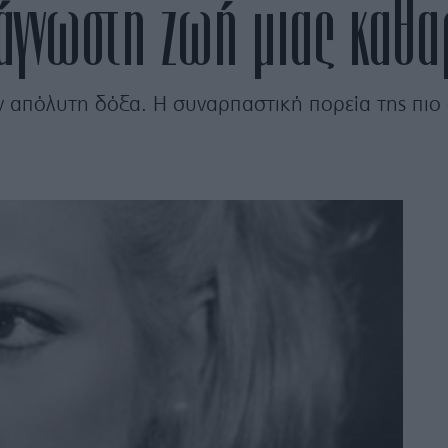
άγνωστη ζωή μιας καθα
ν απόλυτη δόξα. Η συναρπαστική πορεία της πιο 