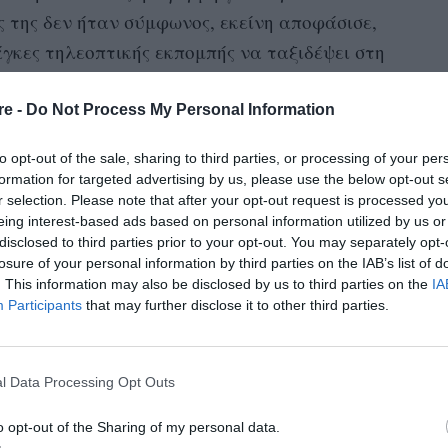
ς της δεν ήταν σύμφωνος, εκείνη αποφάσισε,
νάγκες τηλεοπτικής εκπομπής να ταξιδέψει στη
οτα» θα μπορούσε, άλλωστε, να είναι το μότο
 τη ζωή της ή απλώς το εμβληματικό σύνθημα
re -
Do Not Process My Personal Information
 γραμμή της διασημότητας με το καλημέρα.
to opt-out of the sale, sharing to third parties, or processing of your per
formation for targeted advertising by us, please use the below opt-out s
r selection. Please note that after your opt-out request is processed y
eing interest-based ads based on personal information utilized by us or
disclosed to third parties prior to your opt-out. You may separately opt-
losure of your personal information by third parties on the IAB’s list of
. This information may also be disclosed by us to third parties on the
IA
Participants
that may further disclose it to other third parties.
l Data Processing Opt Outs
o opt-out of the Sharing of my personal data.