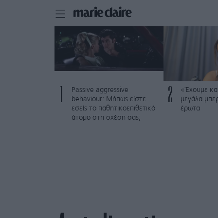
1
2
Passive aggressive
«Έχουμε και
behaviour: Μήπως είστε
μεγάλα μπε
εσείς το παθητικοεπιθετικό
έρωτα
άτομο στη σχέση σας;