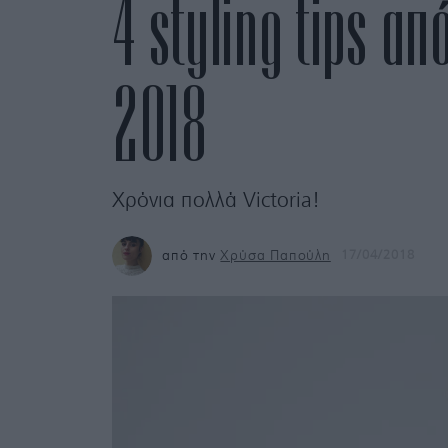
4 styling tips απ
2018
Χρόνια πολλά Victoria!
από την
Χρύσα Παπούλη
17/04/2018