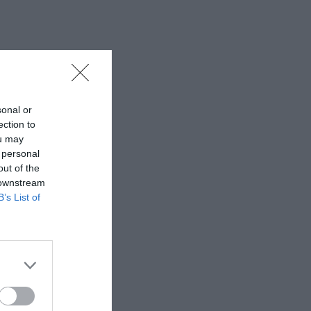
sonal or
ection to
ou may
 personal
out of the
 downstream
B’s List of