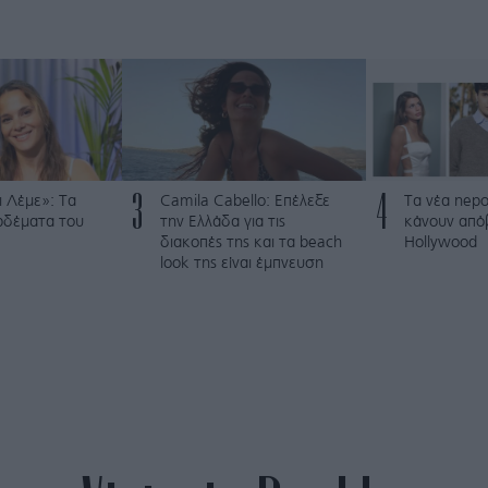
3
4
 Λέμε»: Τα
Camila Cabello: Επέλεξε
Τα νέα nepo
ρδέματα του
την Ελλάδα για τις
κάνουν από
διακοπές της και τα beach
Hollywood
look της είναι έμπνευση