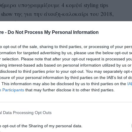
ήμερα υπογραμμίζουμε 4 κομψά styling tips
show της για την άνοιξη-καλοκαίρι του 2018,
υμε τώρα:
re -
Do Not Process My Personal Information
 κατά τη διάρκεια της ημέρας
to opt-out of the sale, sharing to third parties, or processing of your per
formation for targeted advertising by us, please use the below opt-out s
r selection. Please note that after your opt-out request is processed y
eing interest-based ads based on personal information utilized by us or
disclosed to third parties prior to your opt-out. You may separately opt-
losure of your personal information by third parties on the IAB’s list of
. This information may also be disclosed by us to third parties on the
IA
Participants
that may further disclose it to other third parties.
l Data Processing Opt Outs
o opt-out of the Sharing of my personal data.