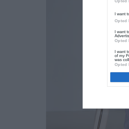
Opted 
I want t
Opted 
I want 
Advertis
Opted 
I want t
of my P
was col
Opted 