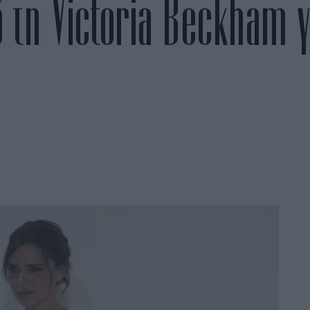
ό τη Victoria Beckham γ