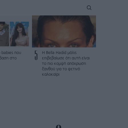
5
 babies που
Η Bella Hadid μόλις
βαση στο
επιβεβαίωσε ότι αυτή είναι
το πιο κομψή απόχρωση
ξανθού για το φετινό
καλοκαίρι