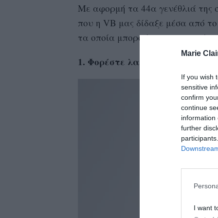
Με αφορμή τα 44α γενέθλιά της σ
που η VB μας δίδαξε μέσα από το 
τα οποία μπορούμε να εφαρμόσο
Marie Clai
1. Φορέστε λαμπερά παπούτσια
If you wish 
sensitive in
confirm you
continue se
information 
further disc
participants
Downstream 
Persona
I want t