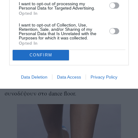
I want to opt-out of processing my
Personal Data for Targeted Advertising.
Opted In
imaxtree.com
I want to opt-out of Collection, Use,
Retention, Sale, and/or Sharing of my
Personal Data that Is Unrelated with the
platfrom heels
Τα
συνεχίζουν να αποτελούν
Purposes for which it was collected.
Opted In
μεγάλη τάση, ιδωμένα ως πέδιλα που θα
αποτελέσουν τη νούμερο ένα επιλογή για τα
CONFIRM
βραδινά καλοκαιρινά μας σύνολα.
Συνδυασμένα με iconic φορέματα σε metallics και
Data Deletion
Data Access
Privacy Policy
vinyl θα ντύσουν τα looks που θα μας
συνοδέψουν στο dance floor.