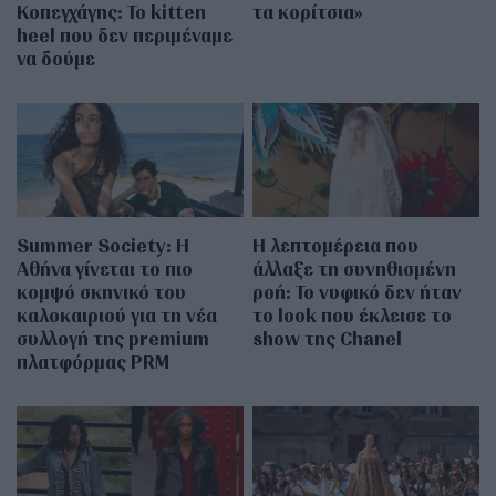
Κοπεγχάγης: Το kitten
τα κορίτσια»
heel που δεν περιμέναμε
να δούμε
Summer Society: Η
Η λεπτομέρεια που
Αθήνα γίνεται το πιο
άλλαξε τη συνηθισμένη
κομψό σκηνικό του
ροή: Το νυφικό δεν ήταν
καλοκαιριού για τη νέα
το look που έκλεισε το
συλλογή της premium
show της Chanel
πλατφόρμας PRM