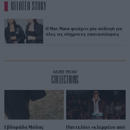
RELATED STORY
H Max Mara φτιάχνει μία συλλογή για
όλες τις σύγχρονες επαναστάτριες
MORE FROM
COLLECTIONS
Εβδομάδα Μόδας
Παντελόνι «κλεμμένο από