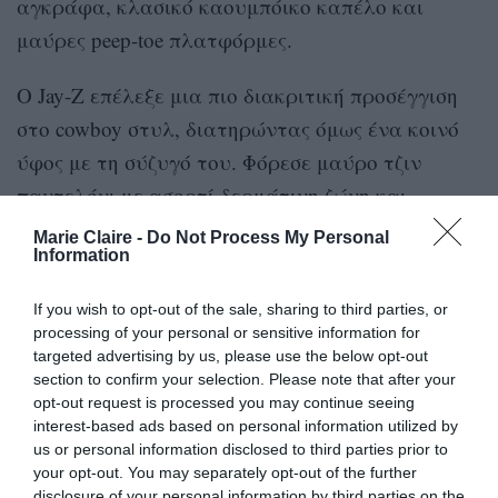
αγκράφα, κλασικό καουμπόικο καπέλο και
μαύρες peep-toe πλατφόρμες.
Ο Jay-Z επέλεξε μια πιο διακριτική προσέγγιση
στο cowboy στυλ, διατηρώντας όμως ένα κοινό
ύφος με τη σύζυγό του. Φόρεσε μαύρο τζιν
παντελόνι με ασορτί δερμάτινη ζώνη και
ασημένια οβάλ αγκράφα. Το look ολοκληρώθηκε
Marie Claire -
Do Not Process My Personal
Information
με λευκό T-shirt, δερμάτινο jacket με patches του
Louis Vuitton και μαύρες τετράγωνες cowboy
If you wish to opt-out of the sale, sharing to third parties, or
μπότες. Φυσικά, δεν έλειψαν τα χαρακτηριστικά
processing of your personal or sensitive information for
targeted advertising by us, please use the below opt-out
μαύρα γυαλιά ηλίου του.
section to confirm your selection. Please note that after your
opt-out request is processed you may continue seeing
interest-based ads based on personal information utilized by
us or personal information disclosed to third parties prior to
your opt-out. You may separately opt-out of the further
disclosure of your personal information by third parties on the