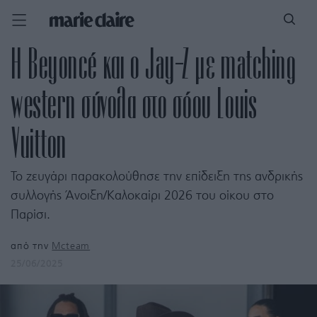
H Beyoncé και ο Jay-Z με matching
western σύνολα στο σόου Louis
Vuitton
To ζευγάρι παρακολούθησε την επίδειξη της ανδρικής
συλλογής Άνοιξη/Καλοκαίρι 2026 του οίκου στο
Παρίσι.
από την
Mcteam
25/06/2025