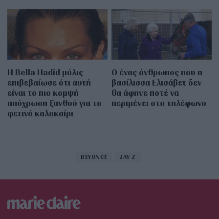
Η Bella Hadid μόλις
Ο ένας άνθρωπος που η
επιβεβαίωσε ότι αυτή
βασίλισσα Ελισάβετ δεν
είναι το πιο κομψή
θα άφηνε ποτέ να
απόχρωση ξανθού για το
περιμένει στο τηλέφωνο
φετινό καλοκαίρι
BEYONCÉ
JAY Z