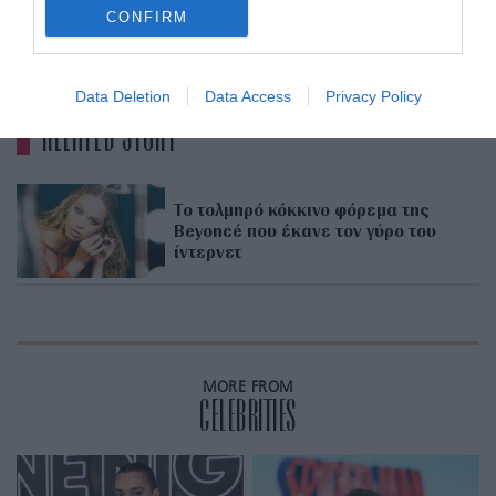
CONFIRM
ADVERTISEMENT - CONTINUE READING BELOW
Data Deletion
Data Access
Privacy Policy
RELATED STORY
Το τολμηρό κόκκινο φόρεμα της
Beyoncé που έκανε τον γύρο του
ίντερνετ
MORE FROM
CELEBRITIES