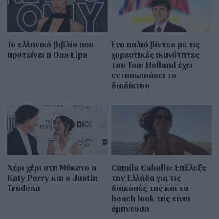
Το ελληνικό βιβλίο που
Ένα παλιό βίντεο με τις
προτείνει η Dua Lipa
χορευτικές ικανότητες
του Tom Holland έχει
εντυπωσιάσει το
διαδίκτυο
Χέρι χέρι στη Μύκονο η
Camila Cabello: Επέλεξε
Katy Perry και ο Justin
την Ελλάδα για τις
Trudeau
διακοπές της και τα
beach look της είναι
έμπνευση