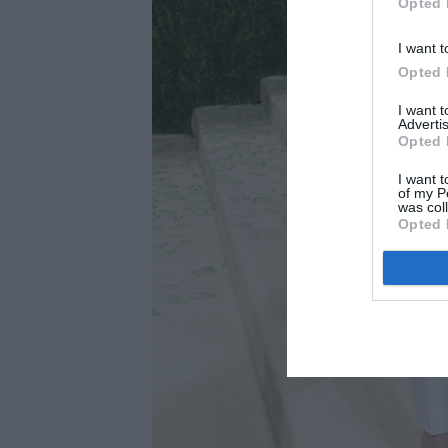
Opted 
I want t
Opted 
I want 
Advertis
Opted 
I want t
of my P
was col
Opted 