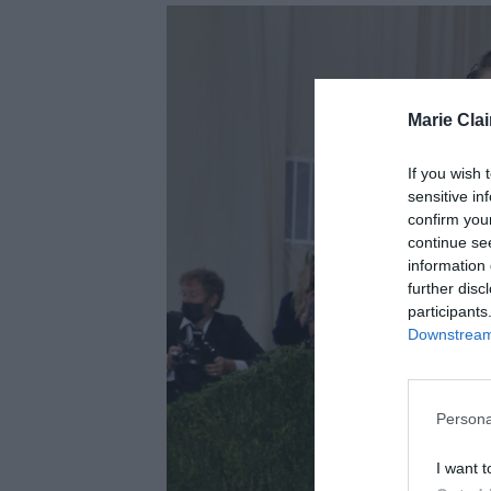
Marie Clai
If you wish 
sensitive in
confirm you
continue se
information 
further disc
participants
Downstream 
Persona
I want t