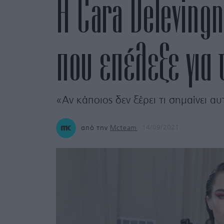
H Cara Delevingne
που επέλεξε για 
«Αν κάποιος δεν ξέρει τι σημαίνει αυ
από την
Mcteam
14/09/2021