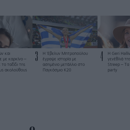
3
4
ν και
Η Έβελυν Μητροπούλου
Η Geri Hall
 με καρκίνο –
έγραψε ιστορία με
γενέθλιά τη
το ταξίδι της
ασημένιο μετάλλιο στο
Streep – Τα
ους ακολούθους
Παγκόσμιο Κ20
party