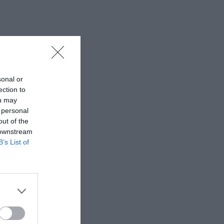
sonal or
ection to
ou may
 personal
out of the
 downstream
B’s List of