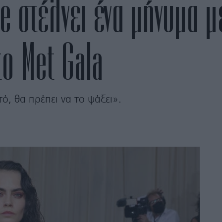
 στέλνει ένα μήνυμα με
το Met Gala
τό, θα πρέπει να το ψάξει».