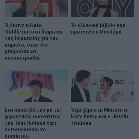
Τι έκανε η Kate
Το ελληνικό βιβλίο που
Middleton στη διάρκεια
προτείνει η Dua Lipa
της θεραπείας για τον
καρκίνο, όταν δεν
μπορούσε να
συγκεντρωθεί
Ένα παλιό βίντεο με τις
Χέρι χέρι στη Μύκονο η
χορευτικές ικανότητες
Katy Perry και ο Justin
του Tom Holland έχει
Trudeau
εντυπωσιάσει το
διαδίκτυο