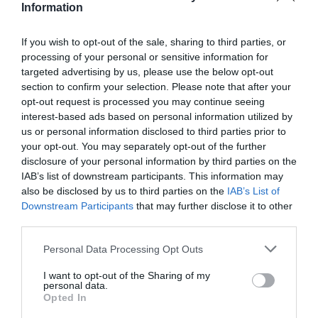
Συνολικά, είναι μια εμφάνιση απέχει αισθητά
Information
από την κλασική, αψεγάδιαστη red carpet εικόνα
If you wish to opt-out of the sale, sharing to third parties, or
που έχουμε συνδέσει με την Blanchett εδώ και
processing of your personal or sensitive information for
χρόνια. Αυτή τη στιγμή, το στυλ της φαίνεται
targeted advertising by us, please use the below opt-out
να διανύει μια πιο διερευνητική φάση, με στόχο
section to confirm your selection. Please note that after your
opt-out request is processed you may continue seeing
όχι τόσο τη συμβατική κομψότητα όσο την
interest-based ads based on personal information utilized by
ανατροπή των προσδοκιών.
us or personal information disclosed to third parties prior to
your opt-out. You may separately opt-out of the further
disclosure of your personal information by third parties on the
Το look ολοκληρώθηκε με μαύρες Plexi Claw
IAB’s list of downstream participants. This information may
γόβες, με διάφανες Perspex πλατφόρμες, που
also be disclosed by us to third parties on the
IAB’s List of
Downstream Participants
that may further disclose it to other
ενίσχυσαν ακόμη περισσότερο τη φουτουριστική
third parties.
διάθεση της εμφάνισης.
Personal Data Processing Opt Outs
I want to opt-out of the Sharing of my
personal data.
Opted In