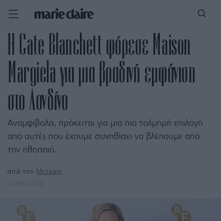
H Cate Blanchett φόρεσε Maison
Margiela για μια βραδινή εμφάνιση
στο Λονδίνο
Αναμφίβολα, πρόκειται για μια πιο τολμηρή επιλογή
από αυτές που έχουμε συνηθίσει να βλέπουμε από
την ηθοποιό.
από την
Mcteam
12/05/2026