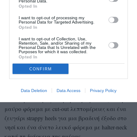
Personal Data.
Opted In
I want to opt-out of processing my
Τα τελευταία στιγμιότυπα από τις διακοπές της
Personal Data for Targeted Advertising.
Opted In
Dua έρχονται λίγες ώρες αφότου μοιράστηκε
άλλη μια σειρά φωτογραφιών από το
ταξίδι της
I want to opt-out of Collection, Use,
Retention, Sale, and/or Sharing of my
στη Σίφνο με τον νέο της σύντροφο, Ρομέν
Personal Data that Is Unrelated with the
Purposes for which it was collected.
Γαβράς
.
Opted In
CONFIRM
Με λεζάντα “v happy summer bean ?”, η
τραγουδίστρια έδειξε τι άλλο είχε βάλει στη
βαλίτσα των διακοπών της ποζάροντας μεταξύ
Data Deletion
Data Access
Privacy Policy
άλλων με ένα ροζ και μωβ καρό μπικίνι, ένα μίνι
μαύρο φόρεμα με cut-out λεπτομέρειες και ένα
ζευγάρι strappy heels για μια βραδινή έξοδο στο
νησί και ένα άνετο λευκό φόρεμα με halter-neck
κατά τη διάρκεια της ημέρας.