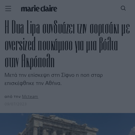
H Dua Lipa συνδυάζει τζιν σορτσάκι με
oversized πουκάμισο για μια βόλτα
στην Ακρόπολη
Μετά την επίσκεψη στη Σίφνο η ποπ σταρ
επισκέφθηκε την Αθήνα.
από την
Mcteam
09/07/2023