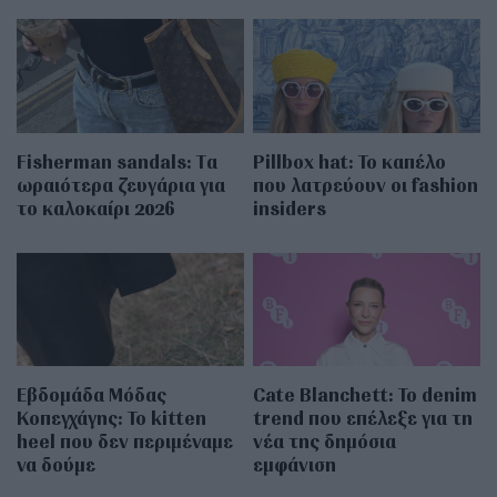
Fisherman sandals: Tα
Pillbox hat: Το καπέλο
ωραιότερα ζευγάρια για
που λατρεύουν οι fashion
το καλοκαίρι 2026
insiders
Εβδομάδα Μόδας
Cate Blanchett: Το denim
Κοπεγχάγης: Το kitten
trend που επέλεξε για τη
heel που δεν περιμέναμε
νέα της δημόσια
να δούμε
εμφάνιση