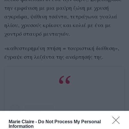
την εμφάνιση με μια μαύρη ζώνη με χρυσή
αγκράφα, ψάθινη τσάντα, τετράγωνα γυαλιά
ηλίου, χρυσούς κρίκους και κολιέ με ένα με
χοντρό σταυρό μενταγιόν.
«καθυστερημένη πτήση = τουριστική διάθεση»,
έγραψε στη λεζάντα της ανάρτησής της.
Marie Claire -
Do Not Process My Personal
Information