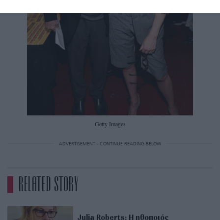
Getty Images
ADVERTISEMENT - CONTINUE READING BELOW
RELATED STORY
Julia Roberts: Η ηθοποιός