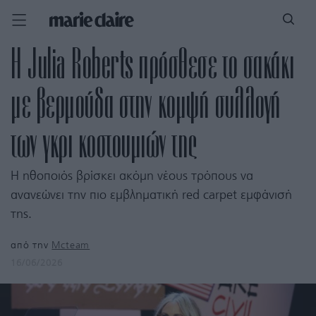
H Julia Roberts πρόσθεσε το σακάκι
με βερμούδα στην κομψή συλλογή
των γκρι κοστουμιών της
H ηθοποιός βρίσκει ακόμη νέους τρόπους να
ανανεώνει την πιο εμβληματική red carpet εμφάνισή
της.
από την
Mcteam
16/06/2026