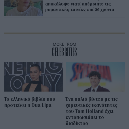
αποκάλυψε γιατί απέρριπτε τις
ρομαντικές ταινίες επί 20 χρόνια
MORE FROM
CELEBRITIES
Το ελληνικό βιβλίο που
Ένα παλιό βίντεο με τις
προτείνει η Dua Lipa
χορευτικές ικανότητες
του Tom Holland έχει
εντυπωσιάσει το
διαδίκτυο