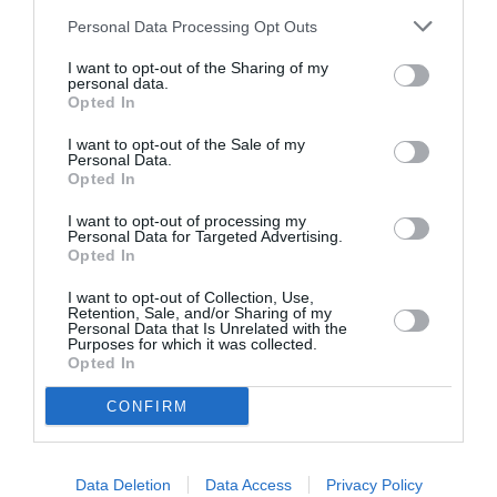
δημιουργία του Thom Browne, χωρίς ωστόσο να
Personal Data Processing Opt Outs
υπάρχει επίσημη επιβεβαίωση.
I want to opt-out of the Sharing of my
personal data.
Ολοκλήρωσε την εμφάνιση με μεγάλους κρίκους,
Opted In
εντυπωσιακά δαχτυλίδια και μαύρες μυτερές
I want to opt-out of the Sale of my
γόβες.
Personal Data.
Opted In
I want to opt-out of processing my
Personal Data for Targeted Advertising.
Opted In
I want to opt-out of Collection, Use,
Retention, Sale, and/or Sharing of my
Personal Data that Is Unrelated with the
Purposes for which it was collected.
Opted In
CONFIRM
Data Deletion
Data Access
Privacy Policy