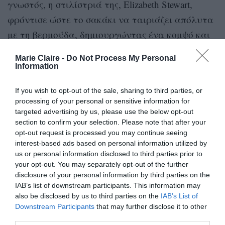
γνωστός, η στιλίστριά της, Elizabeth Stewart,
φρόντισε ώστε το σακάκι να ταιριάζει απόλυτα
με τη βερμούδα, δημιουργώντας ένα κομψό και
απόλυτα συντονισμένο αποτέλεσμα.
Marie Claire -
Do Not Process My Personal
Information
Κάτω από το σακάκι φόρεσε ένα graphic T-shirt
με pop-art απεικόνιση της Jane Fonda,
If you wish to opt-out of the sale, sharing to third parties, or
processing of your personal or sensitive information for
προσθέτοντας έναν πιο ανεπιτήδευτο και
targeted advertising by us, please use the below opt-out
προσωπικό χαρακτήρα στο tailoring. Το
section to confirm your selection. Please note that after your
εφαρμοστό σακάκι, με λεπτές ρίγες στο ίδιο
opt-out request is processed you may continue seeing
interest-based ads based on personal information utilized by
μοτίβο με τη βερμούδα, είχε γυρισμένα μανίκια
us or personal information disclosed to third parties prior to
που έδιναν πιο relaxed ύφος στις έντονες βάτες
your opt-out. You may separately opt-out of the further
disclosure of your personal information by third parties on the
και τα στενά πέτα του. Η εσωτερική του
IAB’s list of downstream participants. This information may
επένδυση σε κόκκινο, λευκό και μπλε έκανε
also be disclosed by us to third parties on the
IAB’s List of
Downstream Participants
that may further disclose it to other
αρκετούς να υποθέσουν ότι ίσως πρόκειται για
third parties.