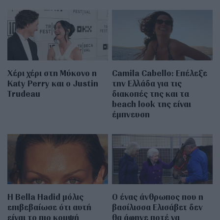
Χέρι χέρι στη Μύκονο η
Camila Cabello: Επέλεξε
Katy Perry και ο Justin
την Ελλάδα για τις
Trudeau
διακοπές της και τα
beach look της είναι
έμπνευση
Η Bella Hadid μόλις
Ο ένας άνθρωπος που η
επιβεβαίωσε ότι αυτή
βασίλισσα Ελισάβετ δεν
είναι το πιο κομψή
θα άφηνε ποτέ να