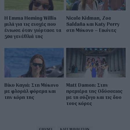
H Emma Heming Willis
Nicole Kidman, Zoe
μιλά για τις ενοχές που
Saldaña και Katy Perry
ένιωσε όταν γιόρτασε τα
στη Μύκονο – Εικόνες
50α γενέθλιά της
Βίκυ Καγιά: Στη Μύκονο
Matt Damon: Στην
με φλοράλ φόρεμα και
πρεμιέρα της Οδύσσειας
την κόρη της
με τη σύζυγο και τις δυο
τους κόρες
CHANEL
KATE MIDDLETON