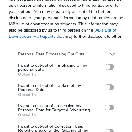
us or personal information disclosed to third parties prior to
your opt-out. You may separately opt-out of the further
disclosure of your personal information by third parties on the
IAB’s list of downstream participants. This information may
also be disclosed by us to third parties on the
IAB’s List of
Downstream Participants
that may further disclose it to other
third parties.
Personal Data Processing Opt Outs
Photo by Neil Mockford/GC Images
I want to opt-out of the Sharing of my
personal data.
Opted In
Το Βασιλικό Ίδρυμα ξεκίνησε το πρόγραμμα
Coach Core το 2012, ωγια να συνεισφέρει στα
I want to opt-out of the Sale of my
Personal Data.
ιδανικά των Ολυμπιακών και Παραολυμπιακών
Opted In
Αγώνων του Λονδίνου. Έκτοτε, η πλέον
I want to opt-out of processing my
Personal Data for Targeted Advertising.
ανεξάρτητη φιλανθρωπική οργάνωση έχει
Opted In
υποστηρίξει πάνω από 750 νέους σε κοινοτικές
I want to opt-out of Collection, Use,
αθλητικές προπονήσεις, οι οποίες θα τους
Retention, Sale, and/or Sharing of my