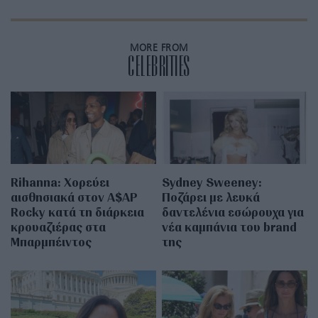
MORE FROM
CELEBRITIES
Rihanna: Χορεύει
Sydney Sweeney:
αισθησιακά στον A$AP
Ποζάρει με λευκά
Rocky κατά τη διάρκεια
δαντελένια εσώρουχα για
κρουαζιέρας στα
νέα καμπάνια του brand
Μπαρμπέιντος
της