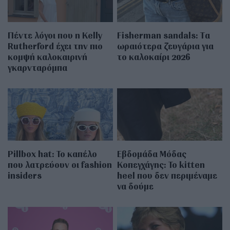
Πέντε λόγοι που η Kelly
Fisherman sandals: Tα
Rutherford έχει την πιο
ωραιότερα ζευγάρια για
κομψή καλοκαιρινή
το καλοκαίρι 2026
γκαρνταρόμπα
Pillbox hat: Το καπέλο
Εβδομάδα Μόδας
που λατρεύουν οι fashion
Κοπεγχάγης: Το kitten
insiders
heel που δεν περιμέναμε
να δούμε