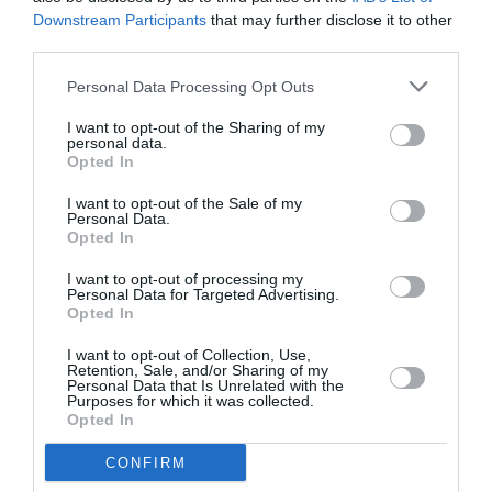
Downstream Participants
that may further disclose it to other
μεγαλύτερα σχέδια της τάσης east-west που
third parties.
κυριαρχεί αυτή τη στιγμή στη μόδα. Το
διακριτικό λογότυπο της DeMellier και η
Personal Data Processing Opt Outs
δερμάτινη ζώνη που διατρέχει το μπροστινό
I want to opt-out of the Sharing of my
personal data.
μέρος της τσάντας προσθέτουν μια πολυτελή
Opted In
αλλά ανεπιτήδευτη πινελιά.
I want to opt-out of the Sale of my
Personal Data.
Opted In
Η Mendes ολοκλήρωσε το look με χρυσά
βραχιόλια, μικρούς κρίκους και μεταλλικές peep-
I want to opt-out of processing my
Personal Data for Targeted Advertising.
toe γόβες, αναδεικνύοντας τις χρυσές
Opted In
λεπτομέρειες της τσάντας.
I want to opt-out of Collection, Use,
Retention, Sale, and/or Sharing of my
Personal Data that Is Unrelated with the
Purposes for which it was collected.
Opted In
CONFIRM