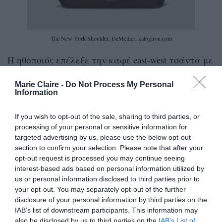
The New York Shoulder, DeMellier, kalogirou.com
Η ηθοποιός επέλεξε την καφέ east-west τσάντα με
ένα καλοκαιρινό σετ σε ιβουάρ, αποδεικνύοντας
Marie Claire -
Do Not Process My Personal
ότι το σουέτ δεν ανήκει αποκλειστικά στους
Information
χειμερινούς μήνες. Το αέρινο σύνολο, με
If you wish to opt-out of the sale, sharing to third parties, or
μπλούζα από ανάλαφρη σιφόν και midi φούστα
processing of your personal or sensitive information for
με σούρες, έδωσε στην εμφάνιση μια κομψή,
targeted advertising by us, please use the below opt-out
καλοκαιρινή διάσταση.
section to confirm your selection. Please note that after your
opt-out request is processed you may continue seeing
interest-based ads based on personal information utilized by
Η New York Shoulder ξεχωρίζει χάρη στις
us or personal information disclosed to third parties prior to
επιμήκεις αναλογίες της. Με άνοιγμα που
your opt-out. You may separately opt-out of the further
disclosure of your personal information by third parties on the
φτάνει σχεδόν τα 38 εκατοστά και
IAB’s list of downstream participants. This information may
χαρακτηριστική οριζόντια σιλουέτα, ανήκει στα
also be disclosed by us to third parties on the
IAB’s List of