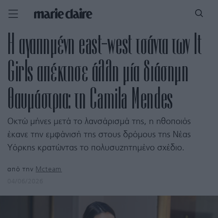
Η αγαπημένη east-west τσάντα των It
Girls απέκτησε άλλη μία διάσημη
θαυμάστρια: τη Camila Mendes
Οκτώ μήνες μετά το λανσάρισμά της, η ηθοποιός
έκανε την εμφάνισή της στους δρόμους της Νέας
Υόρκης κρατώντας το πολυσυζητημένο σχέδιο.
από την
Mcteam
04/06/2026