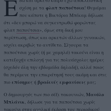
Ε
δώ και αρκετό καιρό έχω αποκλειστική
φλατ παπούτσια
σχέση με τα
! Θυμάμαι
που κάποτε η Βικτόρια Μπέκαμ δήλωσε
ότι «δεν μπορώ να συγκεντρωθώ φορώντας
φλατ
παπούτσια
», όμως στη δική μου
περίπτωση, όπως και αρκετών άλλων γυναικών,
ισχύει ακριβώς το αντίθετο. Σίγουρα τα
παπούτσια χωρίς (ή με χαμηλό) τακούνι είναι η
κατεξοχήν επιλογή για τις πολυάσχολες ημέρες
(σχεδόν όλη την εβδομάδα δηλαδή), αλλά ποιος
θα περίμενε την επικράτησή τους ακόμη και στις
επίσημες
βραδινές εμφανίσεις
πιο
ή
μας;
Μανόλο
Ο δημιουργός των πιο σέξι τακουνιών,
Μπλάνικ
, δήλωσε για τα παπούτσια χωρίς
τακούνι στην αγγλική έκδοση του περιοδικού