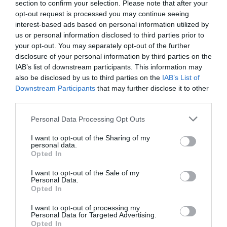
section to confirm your selection. Please note that after your
υπάρχουν και φλατ δημιουργίες που
opt-out request is processed you may continue seeing
εναρμονίζονται περισσότερο με την
interest-based ads based on personal information utilized by
πολυσυζητημένη τάση της «ήσυχης
us or personal information disclosed to third parties prior to
your opt-out. You may separately opt-out of the further
πολυτέλειας», όπως οι κομψές Mary-Jane
disclosure of your personal information by third parties on the
The Row,
μπαλαρίνες με τα σχέδια των οίκων
IAB’s list of downstream participants. This information may
also be disclosed by us to third parties on the
IAB’s List of
Bally
, αλλά και η Mary-Jane εκδοχή των
Downstream Participants
that may further disclose it to other
tabi
Maison Margiela
θρυλικών
του οίκου
να
third parties.
προπορεύεται με διαφορά. Αντίστοιχη επιρροή
Personal Data Processing Opt Outs
έχει αυτή την περίοδο και το
διχτυωτό ύφασμα
I want to opt-out of the Sharing of my
στα φλατ παπούτσια
, το οποίο έγινε viral σε
personal data.
Opted In
πασαρέλες και streetstyle εμφανίσεις, με τα it-girls
να δίνουν ξεκάθαρα την ψήφο εμπιστοσύνης
I want to opt-out of the Sale of my
Personal Data.
τους σε αυτές του οίκου Alaïa, οι οποίες από τότε
Opted In
που εμφανίστηκαν, το 2021, είναι σταθερά στα
I want to opt-out of processing my
Personal Data for Targeted Advertising.
πιο περιζήτητα σχέδια και διαρκώς sold-out
Opted In