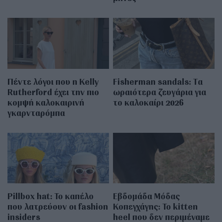
Πέντε λόγοι που η Kelly
Fisherman sandals: Tα
Rutherford έχει την πιο
ωραιότερα ζευγάρια για
κομψή καλοκαιρινή
το καλοκαίρι 2026
γκαρνταρόμπα
Pillbox hat: Το καπέλο
Εβδομάδα Μόδας
που λατρεύουν οι fashion
Κοπεγχάγης: Το kitten
insiders
heel που δεν περιμέναμε