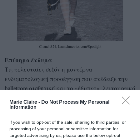
Chanel S24, Launchmetrics.com/Spotlight
Επίσημο ένδυμα
Τις τελευταίες σεζόν η μοντέρνα
ενδυματολογική προσέγγιση που ανέδειξε την
balletcore αισθητική και το «έξυπνο», λειτουργικό
καθημερινό dresscode εξηγεί σε μεγάλο βαθμό
Marie Claire -
Do Not Process My Personal
γιατί οι μπαλαρίνες είναι πιο επίκαιρες από
Information
ποτέ, είτε πρόκειται για μια πιστή εκδοχή των
If you wish to opt-out of the sale, sharing to third parties, or
Miu Miu
σατέν πουέντ (βλ.
) είτε για πιο
processing of your personal or sensitive information for
Alaïa
περίτεχνα σχέδια με στρας (βλ
). Επιπλέον,
targeted advertising by us, please use the below opt-out