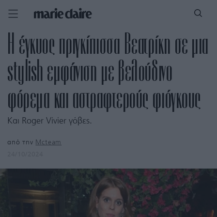
Η έγκυος πριγκίπισσα Βεατρίκη σε μια
stylish εμφάνιση με βελούδινο
φόρεμα και αστραφτερούς φιόγκους
Και Roger Vivier γόβες.
από την
Mcteam
24/10/2024