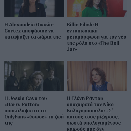
Η Alexandria Ocasio-
Billie Eilish: Η
Cortez αποφάσισε να
εντυπωσιακή
καταψύξει τα ωάριά της
μεταμόρφωση για τον νέο
της ρόλο στο «The Bell
Jar»
Η Jessie Cave του
Η Ελένη Ράντου
«Harry Potter»
αποχαιρετά τον Νίκο
αποκάλυψε ότι το
Καλογερόπουλο: «Σ’
OnlyFans «έσωσε» τη ζωή
αυτούς τους μίζερους,
της
σωστά υπολογισμένους
καιρούς μας δεν