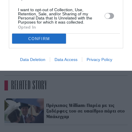
I want to opt-out of Collection, Use,
Retention, Sale, and/or Sharing of my
Personal Data that Is Unrelated with the
Getty Images
Purposes for which it was collected.
Opted In
CONFIRM
Data Deletion
Data Access
Privacy Policy
ADVERTISEMENT - CONTINUE READING BELOW
RELATED STORY
Πρίγκιπας William: Παρέα με τις
ξαδέρφες του σε υπαίθριο πάρτι στο
Μπάκιγχαμ