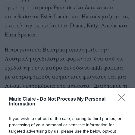
αργότερα παρευρέθηκε σε ένα δείπνο που
παρέθεσαν οι Estée Lauder και Harrods μαζί με τις
ανιψιές της πριγκίπισσας Diana, Kitty, Amelia και
Eliza Spencer.
Η πριγκίπισσα Βεατρίκη υποστήριξε την
Αυστραλή σχεδιάστρια φορώντας ένα από τα
σχέδιά της: ένα μαύρο βελούδινο midi φόρεμα
με αστραφτερούς ασημένιους φιόγκους και μια
cut-out λεπτομέρεια στο μπούστο. Διατήρησε τη
λάμψη με χαμηλοτάκουνες μαύρες γόβες Roger
Marie Claire -
Do Not Process My Personal
Vivier διακοσμημένες με κρυστάλλινες πόρπες
Information
και ολοκλήρωσε το look με ένα μαύρο clutch με
If you wish to opt-out of the sale, sharing to third parties, or
αστραφτερή διακόσμηση.
processing of your personal or sensitive information for
targeted advertising by us, please use the below opt-out