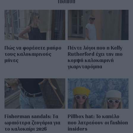
Πώς να φορέσετε μαύρο
Πέντε λόγοι που η Kelly
τους καλοκαιρινούς
Rutherford έχει την πιο
μήνες
κομψή καλοκαιρινή
γκαρνταρόμπα
Fisherman sandals: Tα
Pillbox hat: Το καπέλο
ωραιότερα ζευγάρια για
που λατρεύουν οι fashion
το καλοκαίρι 2026
insiders