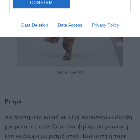
CONFIRM
Data Deletion
Data Access
Privacy Policy
Michael Kors S24
Ρετρό
Αν προτιμάτε μαγιό με λίγη παραπάνω κάλυψη
μπορείτε να επιλέξετε ένα ψηλόμεσο μπικίνι ή
ένα ολόσωμο με ρετρό στυλ. Και αυτή η τάση