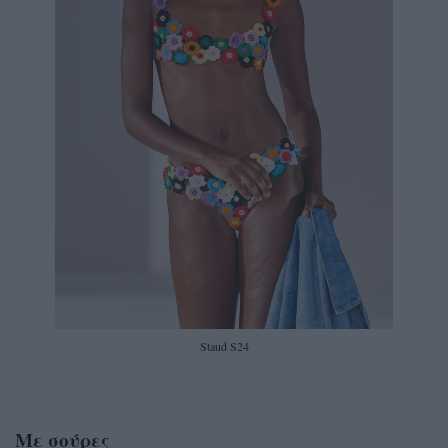
Staud S24
Mε σούρες