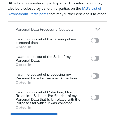
IAB’s list of downstream participants. This information may
Τα ρομαντικά φλοράλ μοτίβα είναι ιδανικά για
also be disclosed by us to third parties on the
IAB’s List of
Downstream Participants
that may further disclose it to other
όσες προτιμούν πιο θηλυκά μαγιό. Και αν δεν
third parties.
είστε φαν των girly μαγιό μπορείτε να τα
Personal Data Processing Opt Outs
επιλέξετε σε μια σπορ ή μια πιο σέξι σιλουέτα.
I want to opt-out of the Sharing of my
personal data.
Opted In
I want to opt-out of the Sale of my
Personal Data.
Opted In
I want to opt-out of processing my
Personal Data for Targeted Advertising.
Opted In
I want to opt-out of Collection, Use,
Retention, Sale, and/or Sharing of my
Personal Data that Is Unrelated with the
Purposes for which it was collected.
Opted In