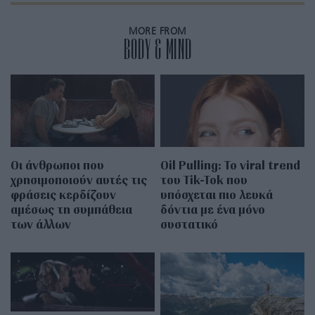
MORE FROM
BODY & MIND
Οι άνθρωποι που
Oil Pulling: To viral trend
χρησιμοποιούν αυτές τις
του Tik-Tok που
φράσεις κερδίζουν
υπόσχεται πιο λευκά
αμέσως τη συμπάθεια
δόντια με ένα μόνο
των άλλων
συστατικό