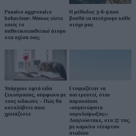
Passive aggressive
Η μέθοδος 3-6-9 που
behaviour: Μήπως είστε
βοηθά να πετύχουμε κάθε
εσείς το
στόχο μας
παθητικοεπιθετικό άτομο
στη σχέση σας;
Υπάρχουν εφτά είδη
Ετοιμαζόταν να
ξεκούρασης, σύμφωνα με
παντρευτεί, όταν
τους ειδικούς – Πώς θα
παρουσίασε
καταλάβετε ποιο
«συμπτώματα
χρειάζεστε
ουρολοίμωξης»:
Διαγνώστηκε, στα 27 της,
με καρκίνο τέταρτου
σταδίου