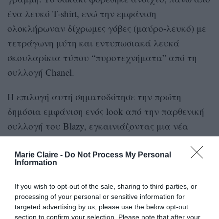
ένα λευκό T-shirt, ενώ την εμφάνιση
ολοκλήρωναν δίχρωμες γόβες (μαύρο-λευκό) με
τετράγωνη μύτη και εντυπωσιακά λευκά
σκουλαρίκια τύπου “πυροτεχνήματα” από τη
συλλογή Chanel.
Η επιλογή αυτή σηματοδότησε την πρώτη
δημόσια εμφάνιση ενός look από την παρθενική
συλλογή του Blazy, εγκαινιάζοντας μια νέα
εποχή για τον θρυλικό οίκο.
Marie Claire -
Do Not Process My Personal
Information
If you wish to opt-out of the sale, sharing to third parties, or
processing of your personal or sensitive information for
targeted advertising by us, please use the below opt-out
section to confirm your selection. Please note that after your