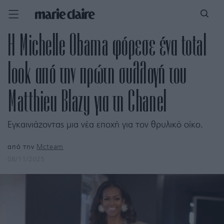
Η Michelle Obama φόρεσε ένα total
look από την πρώτη συλλογή του
Matthieu Blazy για τη Chanel
Εγκαινιάζοντας μια νέα εποχή για τον θρυλικό οίκο.
από την
Mcteam
08/11/2025