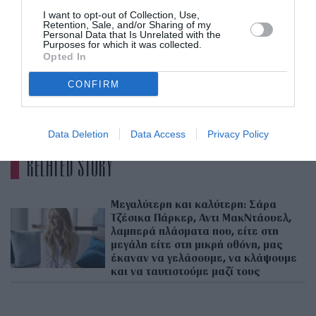
I want to opt-out of Collection, Use,
Retention, Sale, and/or Sharing of my
Personal Data that Is Unrelated with the
Purposes for which it was collected.
Opted In
Η δημοσίευση κοινοποιήθηκε από το χρήστη PAUSE Magazine (@pauseonline)
CONFIRM
ADVERTISEMENT - CONTINUE READING BELOW
Data Deletion
Data Access
Privacy Policy
RELATED STORY
Μεγαλύτερη και καλύτερη: Σάρα
Τζέσικα Πάρκερ, Αντι ΜακΝτάουελ,
λαμπερά πλάσματα που, είτε στη
μεγάλη είτε στη μικρή οθόνη, μας
έκαναν να γελάσουμε, να κλάψουμε
και να ταυτιστούμε μαζί τους