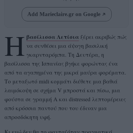
Add Marieclaire.gr on Google
Η
βασίλισσα Λετίσια
ξέρει ακριβώς πώς
να συνθέσει μια άψογη βασιλική
γκαρνταρόμπα. Τη Δευτέρα, η
βασίλισσα της Ισπανίας βγήκε φορώντας ένα
από τα αγαπημένα της μικρά μαύρα φορέματα.
Το μεταξωτό midi κομμάτι διέθετε μια βαθιά
λαιμόκοψη σε σχήμα V μπροστά και πίσω, μια
φούστα σε γραμμή Α και distressed λεπτομέρειες
από κρόσσια παντού που του έδιναν μια
απροσδόκητη υφή.
Κι ενώ δεν θα το φανταζόταν πραγματικά