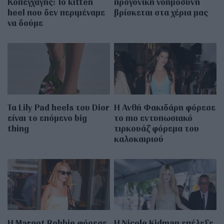
Κοπεγχάγης: Το kitten
προγονική νοημοσύνη
heel που δεν περιμέναμε
βρίσκεται στα χέρια μας
να δούμε
Τα Lily Pad heels του Dior
Η Ανθή Φακιδάρη φόρεσε
είναι το επόμενο big
το πιο εντυπωσιακό
thing
τιρκουάζ φόρεμα του
καλοκαιριού
Η Margot Robbie φόρεσε
Η Nicole Kidman επέλεξε