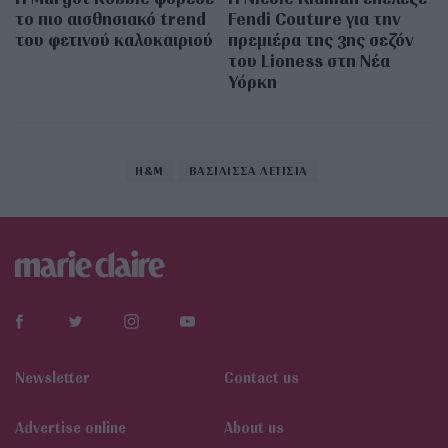
το πιο αισθησιακό trend
Fendi Couture για την
του φετινού καλοκαιριού
πρεμιέρα της 3ης σεζόν
του Lioness στη Νέα
Υόρκη
H&M
ΒΑΣΙΛΙΣΣΑ ΛΕΤΙΣΙΑ
Newsletter
Contact us
Αdvertise online
About us