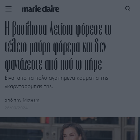
Η βασίλισσα Λετίσια φόρεσε το
τέλειο μαύρο φόρεμα και δεν
φαντάζεστε από πού το πήρε
Είναι από τα πολύ αγαπημένα κομμάτια της
γκαρνταρόμπας της.
από την
Mcteam
26/09/2024