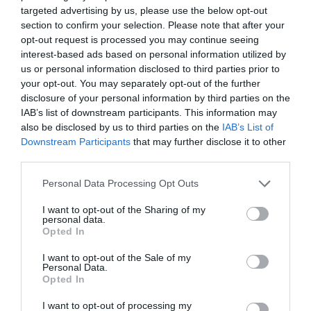
Αυτή τη φορά, συνδύασε το μαύρο φόρεμά της
targeted advertising by us, please use the below opt-out
section to confirm your selection. Please note that after your
με ασημένια πέδιλα με τετράγωνο τακούνι και
opt-out request is processed you may continue seeing
λουράκι στον αστράγαλο από την Aquazzura,
interest-based ads based on personal information utilized by
us or personal information disclosed to third parties prior to
συν ένα μεταλλικό δερμάτινο ορθογώνιο clutch
your opt-out. You may separately opt-out of the further
και μεγάλα ασημένια σκουλαρίκια κρίκους.
disclosure of your personal information by third parties on the
IAB’s list of downstream participants. This information may
Διατηρώντας πάντα τα πράγματα
also be disclosed by us to third parties on the
IAB’s List of
ενδιαφέροντα με τα beauty look της, επέλεξε ένα
Downstream Participants
that may further disclose it to other
μπορντό smoky eye και ένα γυαλιστερό κραγιόν.
third parties.
Personal Data Processing Opt Outs
I want to opt-out of the Sharing of my
personal data.
Opted In
I want to opt-out of the Sale of my
Personal Data.
Opted In
I want to opt-out of processing my