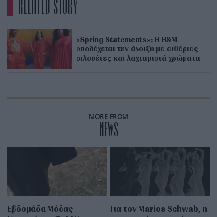
RELATED STORY
«Spring Statements»: Η H&M
υποδέχεται την άνοιξη με αιθέριες
σιλουέτες και λαχταριστά χρώματα
MORE FROM
NEWS
Εβδομάδα Μόδας
Για τον Marios Schwab, η