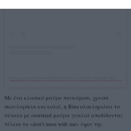
Η δημοσίευση κοινοποιήθηκε από το χρήστη Nobody Wants This (@nobodywantsthisofficial)
Με ένα κλασικό μαύρο πουκάμισο, χρυσά
σκουλαρίκια και κολιέ, η Bina ολοκληρώνει το
σύνολο με oversized μαύρα γυαλιά αποδίδοντας
τέλεια το «don’t mess with me» ύφος της