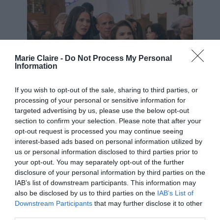
Marie Claire -
Do Not Process My Personal
Information
If you wish to opt-out of the sale, sharing to third parties, or
processing of your personal or sensitive information for
targeted advertising by us, please use the below opt-out
Netflix
section to confirm your selection. Please note that after your
opt-out request is processed you may continue seeing
Σε μια πιο μετρημένη, αρχιτεκτονική εμφάνιση,
interest-based ads based on personal information utilized by
us or personal information disclosed to third parties prior to
επιλέγει σακάκι σε γκρι αποχρώσεις με
your opt-out. You may separately opt-out of the further
γεωμετρική γραμμή, συνδυασμένο με χρυσή
disclosure of your personal information by third parties on the
αλυσίδα και σκουλαρίκια με πέρλες. Η εικόνα
IAB’s list of downstream participants. This information may
also be disclosed by us to third parties on the
IAB’s List of
της αποπνέει εξουσία και αυτοπεποίθηση.
Downstream Participants
that may further disclose it to other
third parties.