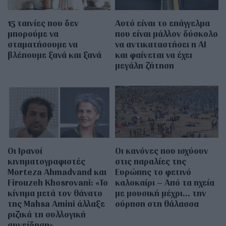
15 ταινίες που δεν
Αυτό είναι το επάγγελμα
μπορούμε να
που είναι μάλλον δύσκολο
σταματήσουμε να
να αντικαταστήσει η AI
βλέπουμε ξανά και ξανά
και φαίνεται να έχει
μεγάλη ζήτηση
Οι Ιρανοί
Οι κανόνες που ισχύουν
κινηματογραφιστές
στις παραλίες της
Morteza Ahmadvand και
Ευρώπης το φετινό
Firouzeh Khosrovani: «Το
καλοκαίρι – Από τα ηχεία
κίνημα μετά τον θάνατο
με μουσική μέχρι… την
της Mahsa Amini άλλαξε
ούρηση στη θάλασσα
ριζικά τη συλλογική
συνείδηση»