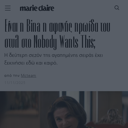
Είναι η Bina η αφανής ηρωίδα του
στυλ στο Nobody Wants This;
Η δεύτερη σεζόν της αγαπημένης σειράς έχει
ξεκινήσει εδώ και καιρό.
από την
Mcteam
11/11/2025