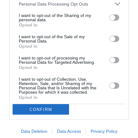
της εποχής μας. Η αδιαπραγμάτευτη αισθητική
Personal Data Processing Opt Outs
του, η εμμονή στη δομή και την υλικότητα, αλλά
I want to opt-out of the Sharing of my
και η απόλυτη αφοσίωση στο προσωπικό του
personal data.
Opted In
όραμα, του έχουν χαρίσει έναν φανατικό
πυρήνα θαυμαστών διεθνώς — έναν “Rick army”
I want to opt-out of the Sale of my
Personal Data.
που αγκαλιάζει την ομορφιά στο αλλόκοτο και
Opted In
το ιερό στο σκοτεινό.
I want to opt-out of processing my
Personal Data for Targeted Advertising.
Opted In
Temple of Love
Με την
, ο Owens δεν αποτίει
απλώς φόρο τιμής στο παρελθόν του· χτίζει τον
I want to opt-out of Collection, Use,
Retention, Sale, and/or Sharing of my
Personal Data that Is Unrelated with the
δικό του ναό μέσα στον κόσμο της μόδας — έναν
Purposes for which it was collected.
χώρο ιερό, προσωπικό και βαθιά καλλιτεχνικό.
Opted In
CONFIRM
Data Deletion
Data Access
Privacy Policy