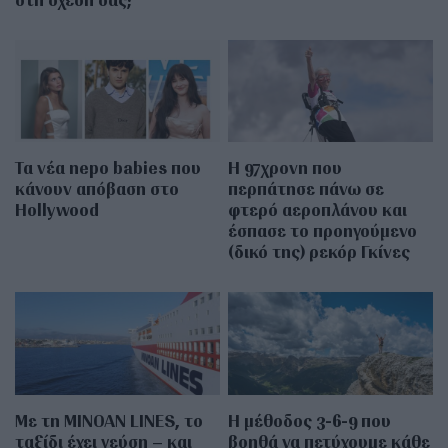
Τα νέα nepo babies που
Η 97χρονη που
κάνουν απόβαση στο
περπάτησε πάνω σε
Hollywood
φτερό αεροπλάνου και
έσπασε το προηγούμενο
(δικό της) ρεκόρ Γκίνες
Με τη MINOAN LINES, το
Η μέθοδος 3-6-9 που
ταξίδι έχει γεύση – και
βοηθά να πετύχουμε κάθε