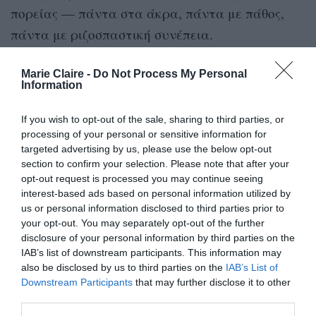
πορείας — πάντα στα άκρα, πάντα με πάθος,
πάντα με ριζοσπαστική συνέπεια.
Η έκδοση περιλαμβάνει επίσης βαθιά
Marie Claire -
Do Not Process My Personal
Information
ερμηνευτικά δοκίμια για τις ποιότητες των
υλικών, τις σιλουέτες και τις επιρροές του
If you wish to opt-out of the sale, sharing to third parties, or
Owens — από τη λογοτεχνία του Joris-Karl
processing of your personal or sensitive information for
targeted advertising by us, please use the below opt-out
Huysmans μέχρι το σύγχρονο σινεμά και την
section to confirm your selection. Please note that after your
performance art.
opt-out request is processed you may continue seeing
interest-based ads based on personal information utilized by
us or personal information disclosed to third parties prior to
Ο Rick Owens Σήμερα
your opt-out. You may separately opt-out of the further
disclosure of your personal information by third parties on the
Τρεις δεκαετίες μετά την ίδρυση του label του, ο
IAB’s list of downstream participants. This information may
also be disclosed by us to third parties on the
IAB’s List of
Rick Owens παραμένει ένας από τους πιο
Downstream Participants
that may further disclose it to other
πρωτοποριακούς και επιδραστικούς σχεδιαστές
third parties.