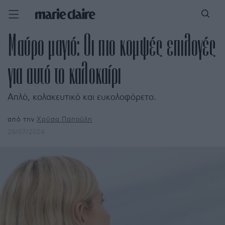
Μαύρο μαγιό: Oι πιο κομψές επιλογές
για αυτό το καλοκαίρι
Απλό, κολακευτικό και ευκολοφόρετο.
από την
Χρύσα Παπούλη
28/07/2024