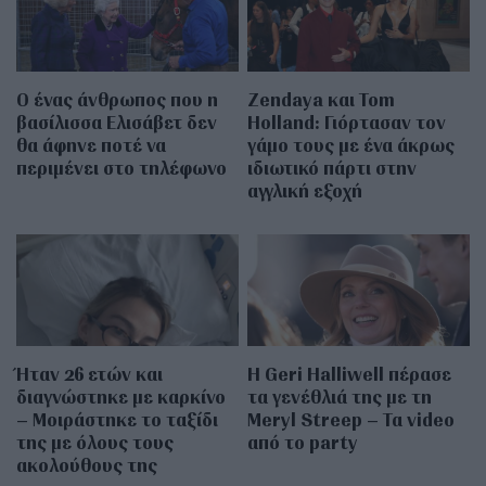
Ο ένας άνθρωπος που η
Zendaya και Tom
βασίλισσα Ελισάβετ δεν
Holland: Γιόρτασαν τον
θα άφηνε ποτέ να
γάμο τους με ένα άκρως
περιμένει στο τηλέφωνο
ιδιωτικό πάρτι στην
αγγλική εξοχή
Ήταν 26 ετών και
Η Geri Halliwell πέρασε
διαγνώστηκε με καρκίνο
τα γενέθλιά της με τη
– Μοιράστηκε το ταξίδι
Meryl Streep – Τα video
της με όλους τους
από το party
ακολούθους της