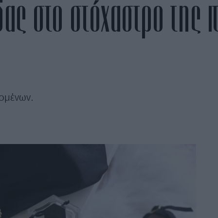
δας στο στόχαστρο της ι
ομένων.