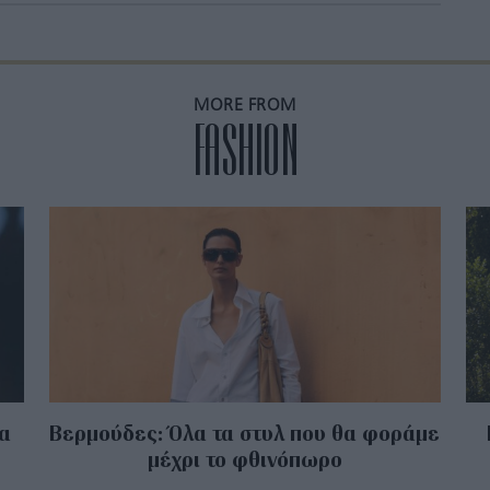
MORE FROM
FASHION
Τα
Βερμούδες: Όλα τα στυλ που θα φοράμε
μέχρι το φθινόπωρο