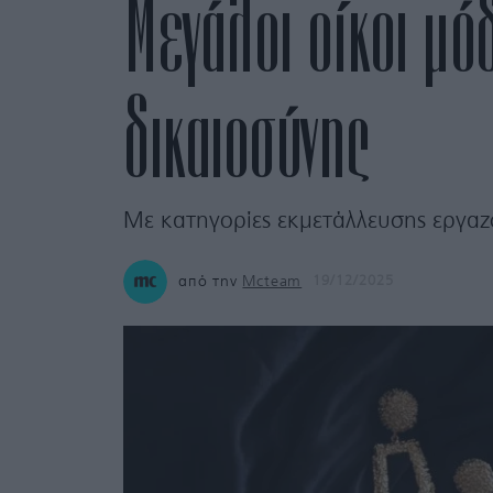
Μεγάλοι οίκοι μό
δικαιοσύνης
Με κατηγορίες εκμετάλλευσης εργαζ
από την
Mcteam
19/12/2025