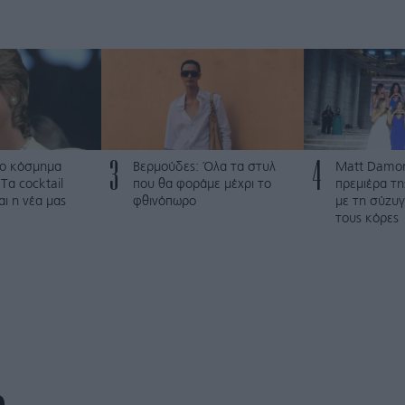
3
4
ο κόσμημα
Βερμούδες: Όλα τα στυλ
Matt Damon
Τα cocktail
που θα φοράμε μέχρι το
πρεμιέρα τ
αι η νέα μας
φθινόπωρο
με τη σύζυγ
τους κόρες