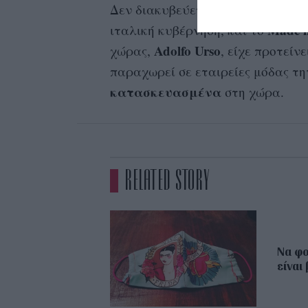
Δεν διακυβεύεται άλλωστε μόνο η
Made i
ιταλική κυβέρνηση, και το
Adolfo Urso
χώρας,
, είχε προτείν
παραχωρεί σε εταιρείες μόδας τ
κατασκευασμένα
στη χώρα.
RELATED STORY
Να φο
είναι