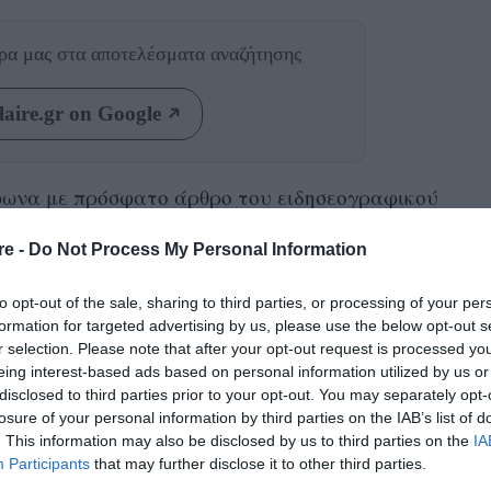
θρα μας
στα αποτελέσματα αναζήτησης
aire.gr on Google
φωνα με πρόσφατο άρθρο του ειδησεογραφικού
δεκατρείς
πολυτελείς οίκους
πισκέφτηκε
re -
Do Not Process My Personal Information
νας που διεξάγει μετά τις κατηγορίες για
υπεργολαβία
ε
.
to opt-out of the sale, sharing to third parties, or processing of your per
formation for targeted advertising by us, please use the below opt-out s
έγγραφα
κομίσουν τα σχετικά
στην αστυνομία
r selection. Please note that after your opt-out request is processed y
eing interest-based ads based on personal information utilized by us or
rada, Adidas Italy, Off-White Operating, Missoni,
disclosed to third parties prior to your opt-out. You may separately opt-
r McQueen Italia, Gucci, Yves Saint Laurent
losure of your personal information by third parties on the IAB’s list of
. This information may also be disclosed by us to third parties on the
IA
occinelle.
Participants
that may further disclose it to other third parties.