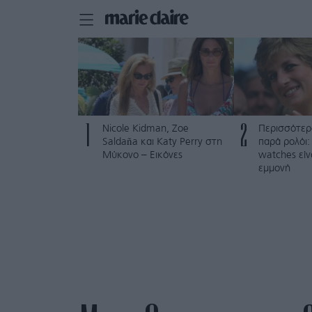
1
2
Nicole Kidman, Zoe
Περισσότερ
Saldaña και Katy Perry στη
παρά ρολόι: 
Μύκονο – Εικόνες
watches είν
εμμονή