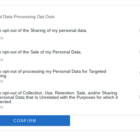
l Data Processing Opt Outs
, σύμφωνα με πρόσφατο άρθρο του
είου Reuters, επισκέφτηκε δεκατρείς
o opt-out of the Sharing of my personal data.
το πλαίσιο έρευνας που διεξάγει μετά τις
In
λλευση εργαζομένων με υπεργολαβία.
o opt-out of the Sale of my Personal Data.
ιας έρευνας που έχει τοποθετήσει κάτω από το
In
τε ακόμα ομίλους πολυτελείας
, ενώ πιθανόν
to opt-out of processing my Personal Data for Targeted
 σειρά υποθέσεων που απειλούν να
ing.
In
 εικόνα της βιομηχανίας των εκατομμυρίων.
o opt-out of Collection, Use, Retention, Sale, and/or Sharing
ersonal Data that Is Unrelated with the Purposes for which it
προϊόντα
συμβόλαια
υνδέονται με
και
lected.
In
ργοστάσια κινεζικής ιδιοκτησίας. Το κρίσιμο
αι αν εμπλέκονται με κάποιον τρόπο στην
CONFIRM
τους.