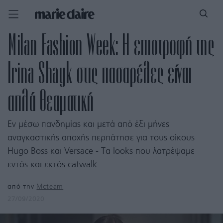
Milan Fashion Week: H επιστροφή της
Irina Shayk στις πασαρέλες είναι
απλά θεαματική
Εν μέσω πανδημίας και μετά από έξι μήνες
αναγκαστικής αποχής περπάτησε για τους οίκους
Hugo Boss και Versace - Tα looks που λατρέψαμε
εντός και εκτός catwalk
από την
Mcteam
27/09/2020