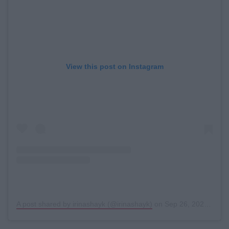
View this post on Instagram
A post shared by irinashayk (@irinashayk)
on
Sep 26, 2020 at 3:15pm PDT