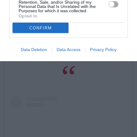
Retention, Sale, and/or Sharing of my
#nyfw#lfw#pfw#mfw#voguemagazine
Personal Data that Is Unrelated with the
Purposes for which it was collected.
#fashions#fashionkiller #runway #designers#voguerunway
Opted In
#instafashion#fashionfollowers#fashionblogger#models#m
oda#gorgeous#stylish#style#dressed#dresses#fashion#fas
CONFIRM
hionnista
A post shared by
fashion little black star
(@fashionlittleblackstar) on
Data Deletion
Data Access
Privacy Policy