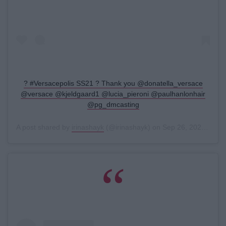
? #Versacepolis SS21 ? Thank you @donatella_versace
@versace @kjeldgaard1 @lucia_pieroni @paulhanlonhair
@pg_dmcasting
A post shared by
irinashayk
(@irinashayk) on
Sep 26, 2020 at 9:18am PDT