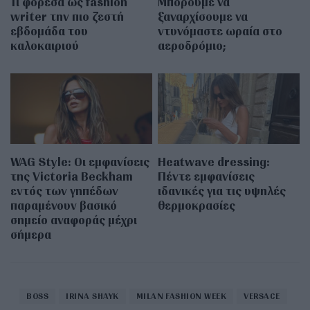
Τι φόρεσα ως fashion
Μπορούμε να
writer την πιο ζεστή
ξαναρχίσουμε να
εβδομάδα του
ντυνόμαστε ωραία στο
καλοκαιριού
αεροδρόμιο;
WAG Style: Οι εμφανίσεις
Heatwave dressing:
της Victoria Beckham
Πέντε εμφανίσεις
εντός των γηπέδων
ιδανικές για τις υψηλές
παραμένουν βασικό
θερμοκρασίες
σημείο αναφοράς μέχρι
σήμερα
BOSS
IRINA SHAYK
MILAN FASHION WEEK
VERSACE