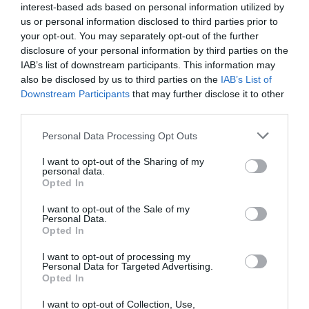
interest-based ads based on personal information utilized by
us or personal information disclosed to third parties prior to
your opt-out. You may separately opt-out of the further
disclosure of your personal information by third parties on the
IAB’s list of downstream participants. This information may
also be disclosed by us to third parties on the
IAB’s List of
Downstream Participants
that may further disclose it to other
third parties.
View this post on Instagram
Personal Data Processing Opt Outs
I want to opt-out of the Sharing of my
personal data.
Opted In
I want to opt-out of the Sale of my
Personal Data.
Opted In
I want to opt-out of processing my
Personal Data for Targeted Advertising.
spring ready to wear 2021? ? #fashionlittleblackstar
Opted In
#versace #springreadytowear #fashiondreamerhanna
I want to opt-out of Collection, Use,
#irinashayk #spring2021#vogue#springtrends