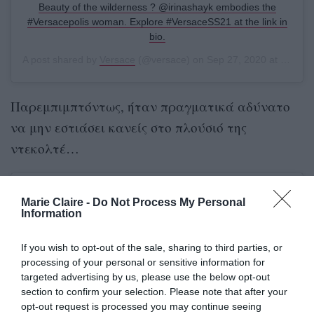
Beauty of the wilderness ? @irinashayk embodies the
#Versacepolis woman. Explore #VersaceSS21 at the link in
bio.
A post shared by
Versace
(@versace) on
Sep 27, 2020 at 1:56am PDT
Παρεμπιμπτόντως, ήταν πραγματικά αδύνατο
να μην εστιάσει κανείς στο πλούσιό της
ντεκολτέ…
Marie Claire -
Do Not Process My Personal
Information
If you wish to opt-out of the sale, sharing to third parties, or
processing of your personal or sensitive information for
targeted advertising by us, please use the below opt-out
section to confirm your selection. Please note that after your
opt-out request is processed you may continue seeing