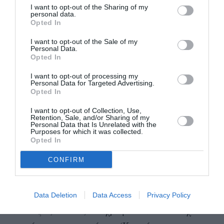
I want to opt-out of the Sharing of my
personal data.
Opted In
I want to opt-out of the Sale of my
Personal Data.
Opted In
I want to opt-out of processing my
Personal Data for Targeted Advertising.
Opted In
Οι B612 με δικά τους λόγια: “Οι άνθρωποι
I want to opt-out of Collection, Use,
Retention, Sale, and/or Sharing of my
ντύθηκαν πρώτα με τατού και κοσμήματα, τα
Personal Data that Is Unrelated with the
Purposes for which it was collected.
ρούχα ήρθαν μετά. Για εμάς, τα μοναδικά
Opted In
κοσμήματα είναι αρχετυπικά χρηστικά
CONFIRM
αντικείμενα που επικοινωνούν έννοιες μέσα από
σύμβολα
. Δεν κάνουμε συμβιβασμούς στην
επιλογή υλικών. Δημιουργούμε συνδυασμούς
Data Deletion
Data Access
Privacy Policy
από λέξεις εικόνες και χρώματα που αντέχουν