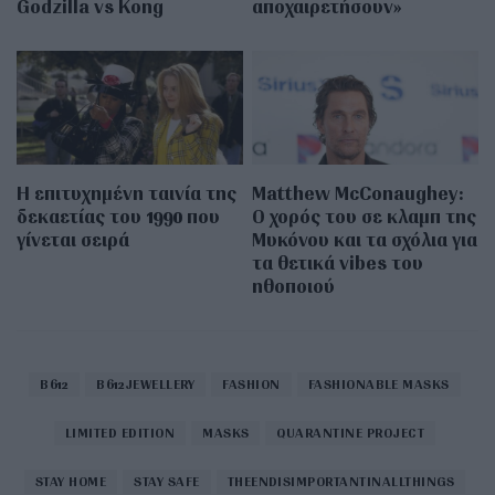
Godzilla vs Kong
αποχαιρετήσουν»
Η επιτυχημένη ταινία της
Matthew McConaughey:
δεκαετίας του 1990 που
Ο χορός του σε κλαμπ της
γίνεται σειρά
Μυκόνου και τα σχόλια για
τα θετικά vibes του
ηθοποιού
B612
B612JEWELLERY
FASHION
FASHIONABLE MASKS
LIMITED EDITION
MASKS
QUARANTINE PROJECT
STAY HOME
STAY SAFE
THEENDISIMPORTANTINALLTHINGS