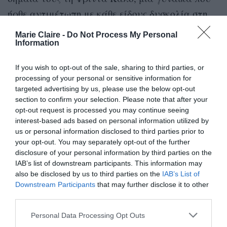
ήρθε αντιμέτωπη με κάθε είδους δυσκολία στη
ζωή της και την ξεπέρασε:
“Νομίζω πως σιγά
Marie Claire -
Do Not Process My Personal
σιγά θα καταφέρω να λύσω τα προβλήματά μου
Information
και θα επιβιώσω…”, έλεγε η ανίκητη Φρίντα που
If you wish to opt-out of the sale, sharing to third parties, or
φιγουράρει τώρα στις μάσκες των B612. Viva
processing of your personal or sensitive information for
Frida!
targeted advertising by us, please use the below opt-out
section to confirm your selection. Please note that after your
Θα τις βρείτε
εδώ
opt-out request is processed you may continue seeing
https://www.facebook.com/B612theplace/
interest-based ads based on personal information utilized by
us or personal information disclosed to third parties prior to
your opt-out. You may separately opt-out of the further
disclosure of your personal information by third parties on the
IAB’s list of downstream participants. This information may
also be disclosed by us to third parties on the
IAB’s List of
Downstream Participants
that may further disclose it to other
third parties.
Personal Data Processing Opt Outs