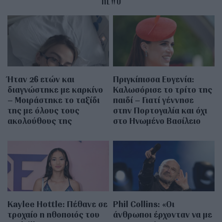
Ήταν 26 ετών και
Πριγκίπισσα Ευγενία:
διαγνώστηκε με καρκίνο
Καλωσόρισε το τρίτο της
– Μοιράστηκε το ταξίδι
παιδί – Γιατί γέννησε
της με όλους τους
στην Πορτογαλία και όχι
ακολούθους της
στο Ηνωμένο Βασίλειο
Kaylee Hottle: Πέθανε σε
Phil Collins: «Οι
τροχαίο η ηθοποιός του
άνθρωποι έρχονταν να με